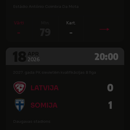
Estádio António Coimbra Da Mota
Vārti
Min.
Kart.
-
79
-
18
20:00
APR
2026
2027. gada PK sievietēm kvalifikācijas B līga
0
LATVIJA
1
SOMIJA
Daugavas stadions