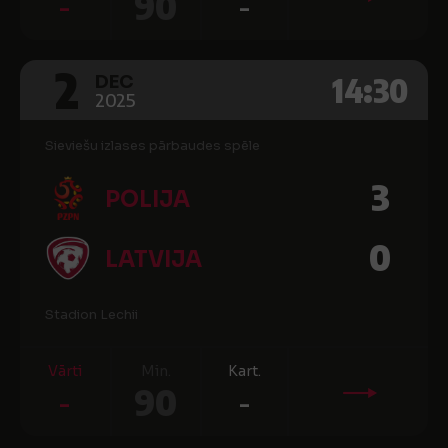
-
90
-
2
14:30
DEC
2025
Sieviešu izlases pārbaudes spēle
3
POLIJA
0
LATVIJA
Stadion Lechii
Vārti
Min.
Kart.
-
90
-