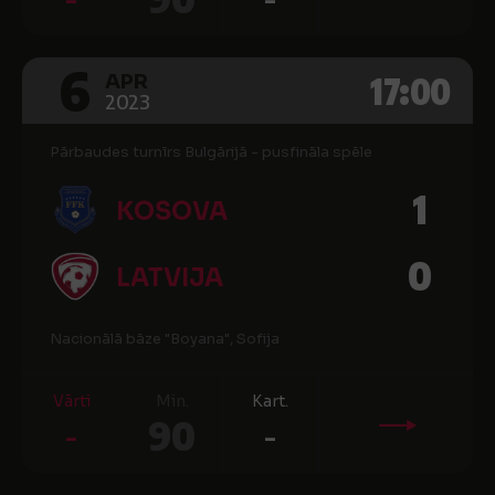
6
17:00
APR
2023
Pārbaudes turnīrs Bulgārijā - pusfināla spēle
1
KOSOVA
0
LATVIJA
Nacionālā bāze "Boyana", Sofija
Vārti
Min.
Kart.
-
90
-