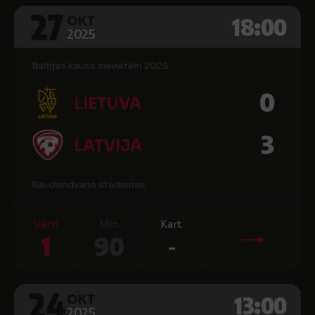
27
18:00
OKT
2025
Baltijas kauss sievietēm 2025
0
LIETUVA
3
LATVIJA
Raudondvario stadionas
Vārti
Min.
Kart.
1
90
-
24
13:00
OKT
2025