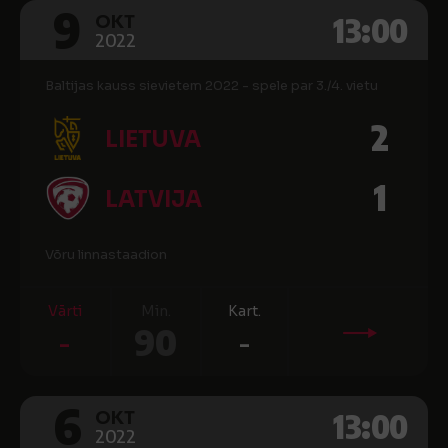
9
13:00
OKT
2022
Baltijas kauss sievietem 2022 - spele par 3./4. vietu
2
LIETUVA
1
LATVIJA
Võru linnastaadion
Vārti
Min.
Kart.
-
90
-
6
13:00
OKT
2022