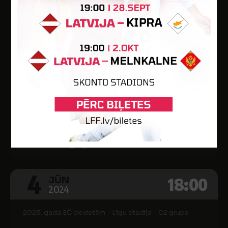
2025. gada EČ sievietēm - Līgu stadija - C2 grupa
1
ZIEMEĻMAĶEDONIJA
2
LATVIJA
FFM Training Centre
Vārti
Min.
Kart.
-
90
-
4
18:00
JŪN
2024
2025. gada EČ sievietēm - Līgu stadija - C2 grupa