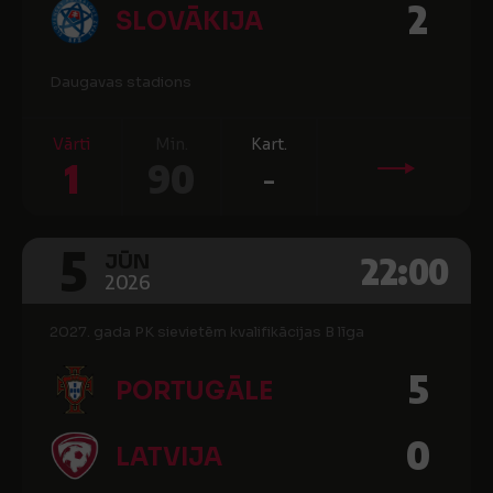
2
SLOVĀKIJA
Daugavas stadions
Vārti
Min.
Kart.
1
90
-
5
22:00
JŪN
2026
2027. gada PK sievietēm kvalifikācijas B līga
5
PORTUGĀLE
0
LATVIJA