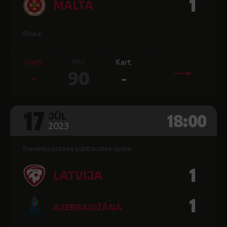
1
MALTA
Sloka
Vārti
Min.
Kart.
-
90
-
17
18:00
JŪL
2023
Sieviešu izlases pārbaudes spēle
1
LATVIJA
1
AZERBAIDŽĀNA