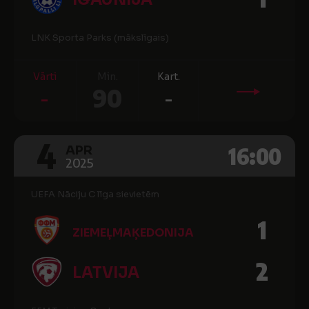
LNK Sporta Parks (mākslīgais)
Vārti
Min.
Kart.
-
90
-
4
16:00
APR
2025
UEFA Nāciju C līga sievietēm
1
ZIEMEĻMAĶEDONIJA
2
LATVIJA