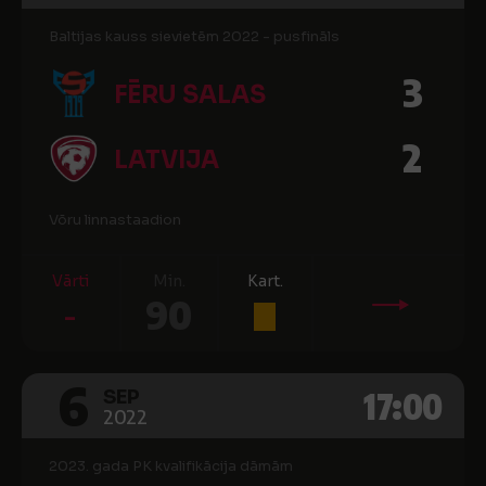
Baltijas kauss sievietēm 2022 - pusfināls
3
FĒRU SALAS
2
LATVIJA
Võru linnastaadion
Vārti
Min.
Kart.
-
90
6
17:00
SEP
2022
2023. gada PK kvalifikācija dāmām