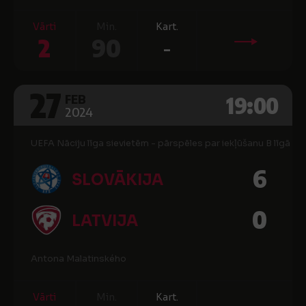
Vārti
Min.
Kart.
2
90
-
27
19:00
FEB
2024
UEFA Nāciju līga sievietēm - pārspēles par iekļūšanu B līgā
6
SLOVĀKIJA
0
LATVIJA
Antona Malatinského
Vārti
Min.
Kart.