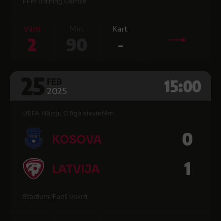
FFM Training Centre
Vārti
Min.
Kart.
2
90
-
25
15:00
FEB
2025
UEFA Nāciju C līga sievietēm
0
KOSOVA
1
LATVIJA
Stadiumi Fadil Vokrri