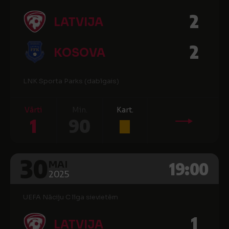
2
LATVIJA
2
KOSOVA
LNK Sporta Parks (dabīgais)
Vārti
Min.
Kart.
1
90
30
19:00
MAI
2025
UEFA Nāciju C līga sievietēm
1
LATVIJA