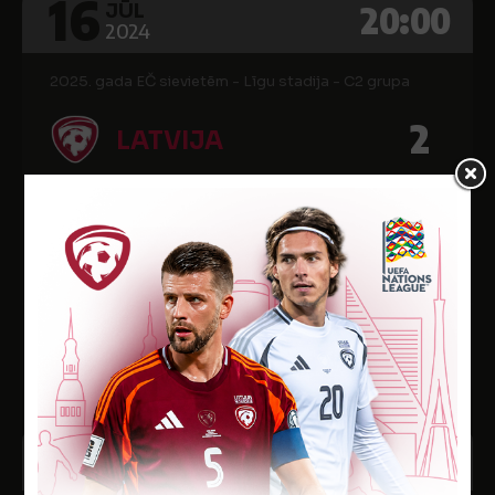
16
20:00
JŪL
2024
2025. gada EČ sievietēm - Līgu stadija - C2 grupa
2
LATVIJA
1
MOLDOVA
Daugavas stadions
Vārti
Min.
Kart.
1
90
-
12
20:00
JŪL
2024