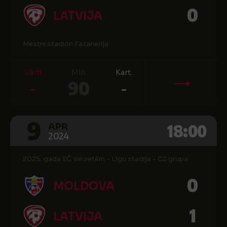
0
LATVIJA
Mestni stadion Fazanerija
Vārti
Min.
Kart.
-
90
-
9
18:00
APR
2024
2025. gada EČ sievietēm - Līgu stadija - C2 grupa
0
MOLDOVA
1
LATVIJA