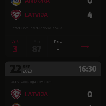
0
ANDORA
4
LATVIJA
Estadi Comunal d'Andorra la Vella
Vārti
Min.
Kart.
3
87
-
22
16:30
SEP
2023
UEFA Nāciju līga sievietēm
0
LATVIJA