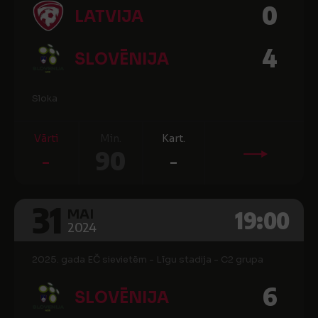
0
LATVIJA
4
SLOVĒNIJA
Sloka
Vārti
Min.
Kart.
-
90
-
31
19:00
MAI
2024
2025. gada EČ sievietēm - Līgu stadija - C2 grupa
6
SLOVĒNIJA