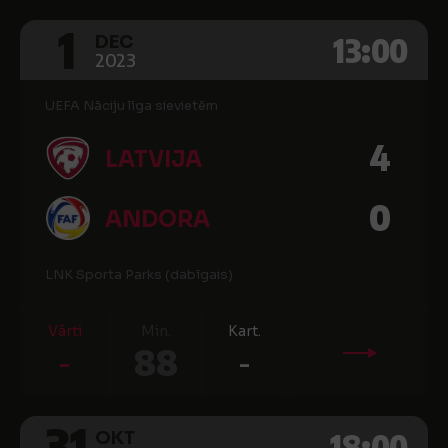
1
13:00
DEC
2023
UEFA Nāciju līga sievietēm
4
LATVIJA
0
ANDORA
LNK Sporta Parks (dabīgais)
Vārti
Min.
Kart.
-
88
-
31
18:00
OKT