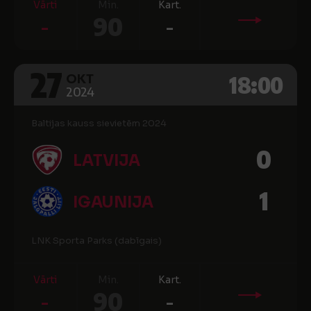
Vārti
Min.
Kart.
-
90
-
27
18:00
OKT
2024
Baltijas kauss sievietēm 2024
0
LATVIJA
1
IGAUNIJA
LNK Sporta Parks (dabīgais)
Vārti
Min.
Kart.
-
90
-