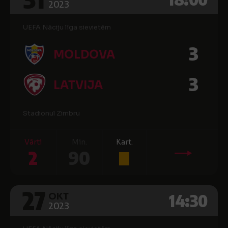
2023
UEFA Nāciju līga sievietēm
3
MOLDOVA
3
LATVIJA
Stadionul Zimbru
Vārti
Min.
Kart.
2
90
27
14:30
OKT
2023