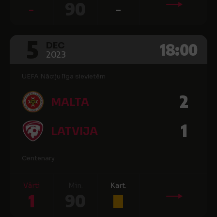
-
90
-
5
18:00
DEC
2023
UEFA Nāciju līga sievietēm
2
MALTA
1
LATVIJA
Centenary
Vārti
Min.
Kart.
1
90