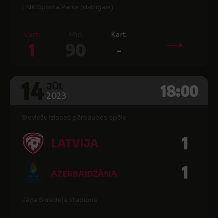
LNK Sporta Parks (dabīgais)
Vārti
Min.
Kart.
1
90
-
14
18:00
JŪL
2023
Sieviešu izlases pārbaudes spēle
1
LATVIJA
1
AZERBAIDŽĀNA
Jāņa Skredeļa stadions