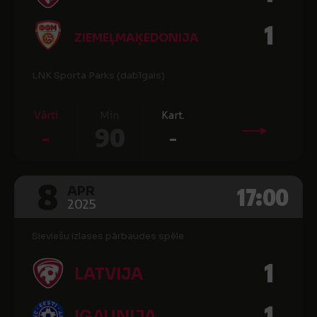
1
ZIEMEĻMAĶEDONIJA
LNK Sporta Parks (dabīgais)
Vārti
Min.
Kart.
-
90
-
8
17:00
APR
2025
Sieviešu izlases pārbaudes spēle
1
LATVIJA
1
IGAUNIJA