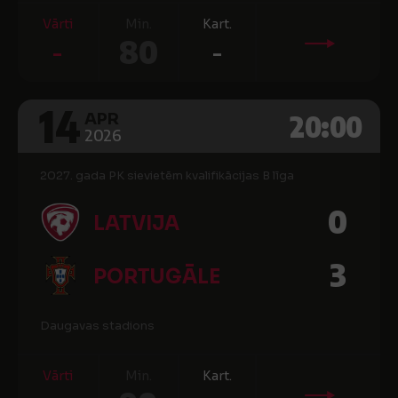
Vārti
Min.
Kart.
-
80
-
14
20:00
APR
2026
2027. gada PK sievietēm kvalifikācijas B līga
0
LATVIJA
3
PORTUGĀLE
Daugavas stadions
Vārti
Min.
Kart.