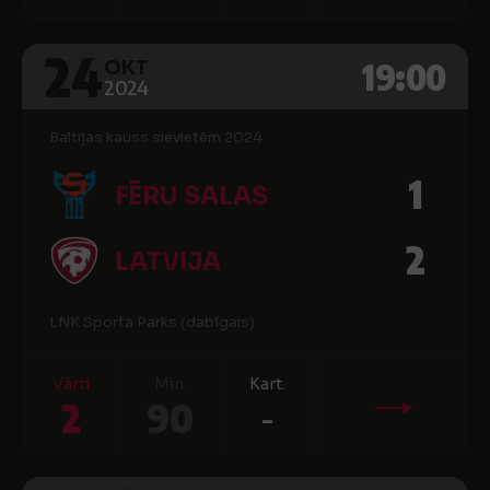
24
19:00
OKT
2024
Baltijas kauss sievietēm 2024
1
FĒRU SALAS
2
LATVIJA
LNK Sporta Parks (dabīgais)
Vārti
Min.
Kart.
2
90
-