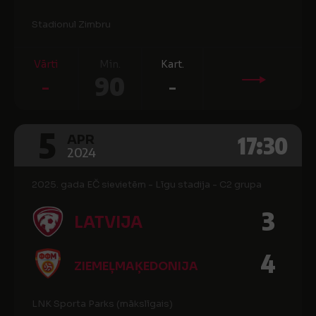
Stadionul Zimbru
Vārti
Min.
Kart.
-
90
-
5
17:30
APR
2024
2025. gada EČ sievietēm - Līgu stadija - C2 grupa
3
LATVIJA
4
ZIEMEĻMAĶEDONIJA
LNK Sporta Parks (mākslīgais)