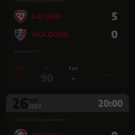
UEFA Nāciju līga sievietēm
5
LATVIJA
0
MOLDOVA
Zemgales OC
Vārti
Min.
Kart.
-
90
-
26
20:00
SEP
2023
UEFA Nāciju līga sievietēm