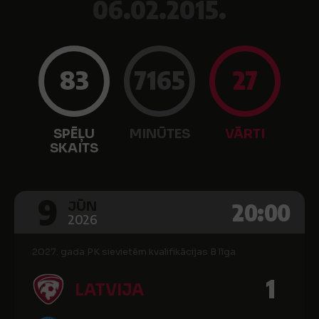
06.02.2015.
83
7165
27
SPĒĻU
MINŪTES
VĀRTI
SKAITS
9
20:00
JŪN
2026
2027. gada PK sievietēm kvalifikācijas B līga
1
LATVIJA