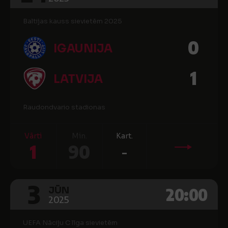
Baltijas kauss sievietēm 2025
0
IGAUNIJA
1
LATVIJA
Raudondvario stadionas
Vārti
Min.
Kart.
1
90
-
3
20:00
JŪN
2025
UEFA Nāciju C līga sievietēm