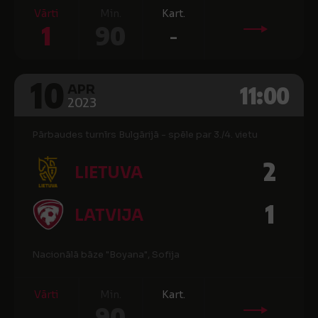
Vārti
Min.
Kart.
1
90
-
10
11:00
APR
2023
Pārbaudes turnīrs Bulgārijā - spēle par 3./4. vietu
2
LIETUVA
1
LATVIJA
Nacionālā bāze "Boyana", Sofija
Vārti
Min.
Kart.
-
90
-