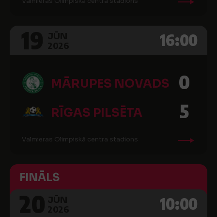
Valmieras Olimpiskā centra stadions
19
16:00
JŪN
2026
0
MĀRUPES NOVADS
5
RĪGAS PILSĒTA
Valmieras Olimpiskā centra stadions
FINĀLS
20
10:00
JŪN
2026