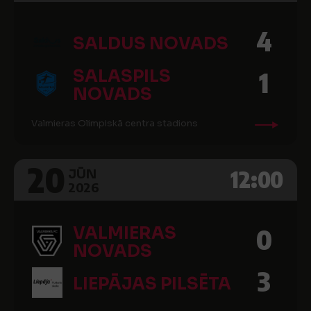
4
SALDUS NOVADS
SALASPILS
1
NOVADS
Valmieras Olimpiskā centra stadions
20
12:00
JŪN
2026
VALMIERAS
0
NOVADS
3
LIEPĀJAS PILSĒTA