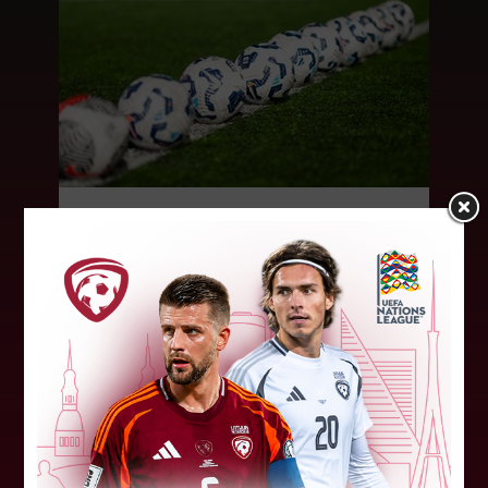
LFF DK 6. augusta lēmumi
LFF Disciplinārlietu komitejas sēdes protokols
Nr. DK 26/-38 Rīgā, 2026. gada 6. augustā.
Piedalās:Komitejas locekļi: Jevgenija
Tverjanoviča-Bore, Raivis Grīnbergs...
07. augusts 2026.