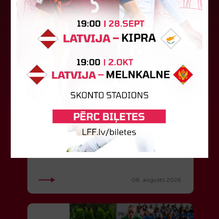
"Riga FC" iegūst handikapu, RFS
būs jāatspēlējas
Ceturtdienas vakarā savas spēles UEFA
Konferences līgas kvalifikācijas trešajā kārtā
aizvadīja divi Latvijas klubi. FC RFS izbraukumā ar
0:2 zaudēja Čehijas "Jablonec"...
06. augusts 2026.