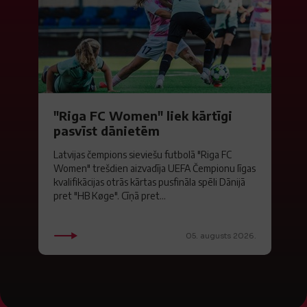
"Riga FC Women" liek kārtīgi
pasvīst dānietēm
Latvijas čempions sieviešu futbolā "Riga FC
Women" trešdien aizvadīja UEFA Čempionu līgas
kvalifikācijas otrās kārtas pusfināla spēli Dānijā
pret "HB Køge". Cīņā pret...
05. augusts 2026.