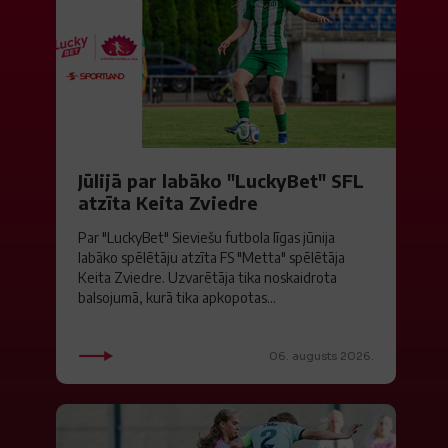
Jūlijā par labāko "LuckyBet" SFL
atzīta Keita Zviedre
Par "LuckyBet" Sieviešu futbola līgas jūnija
labāko spēlētāju atzīta FS "Metta" spēlētāja
Keita Zviedre. Uzvarētāja tika noskaidrota
balsojumā, kurā tika apkopotas...
06. augusts 2026.