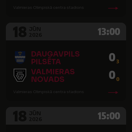
Valmieras Olimpiskā centra stadions
18
13:00
JŪN
2026
DAUGAVPILS
0
PILSĒTA
3
VALMIERAS
0
NOVADS
0
Valmieras Olimpiskā centra stadions
18
15:00
JŪN
2026