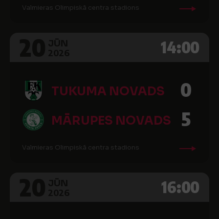
Valmieras Olimpiskā centra stadions
20
14:00
JŪN
2026
0
TUKUMA NOVADS
5
MĀRUPES NOVADS
Valmieras Olimpiskā centra stadions
20
16:00
JŪN
2026