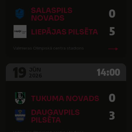
SALASPILS
0
NOVADS
5
LIEPĀJAS PILSĒTA
Valmieras Olimpiskā centra stadions
19
14:00
JŪN
2026
0
TUKUMA NOVADS
DAUGAVPILS
3
PILSĒTA