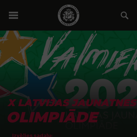
X LATVIJAS JAUNATNES
OLIMPIĀDE
Izvēlies sadaļu: