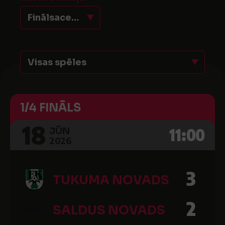
Finālsacensības jauniešiem
Visas spēles
1/4 FINĀLS
18
11:00
JŪN
2026
3
TUKUMA NOVADS
2
SALDUS NOVADS