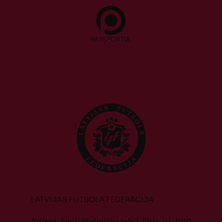
LATVIJAS FUTBOLA FEDERĀCIJA
Adrese: Emiļa Melngaiļa iela 1, Rīga, LV-1010