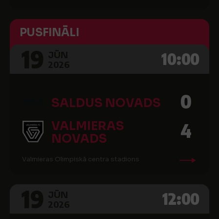
PUSFINĀLI
19
10:00
JŪN
2026
0
SALDUS NOVADS
VALMIERAS
4
NOVADS
Valmieras Olimpiskā centra stadions
19
12:00
JŪN
2026