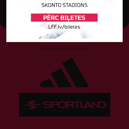
Tehniskais sponsors