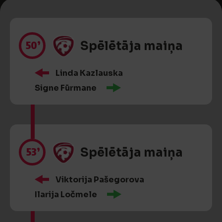
50’
Spēlētāja maiņa
Linda Kazlauska
Signe Fūrmane
53’
Spēlētāja maiņa
Viktorija Pašegorova
Ilarija Ločmele