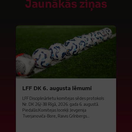
Jaunākās ziņas
LFF DK 6. augusta lēmumi
LFF Disciplinārlietu komitejas sēdes protokols
Nr. DK 26/-38 Rīgā, 2026. gada 6. augustā.
Piedalās:Komitejas locekļi: Jevgenija
Tverjanoviča-Bore, Raivis Grīnbergs...