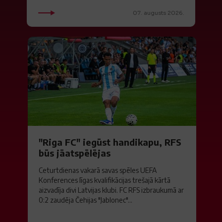
07. augusts 2026.
"Riga FC" iegūst handikapu, RFS
būs jāatspēlējas
Ceturtdienas vakarā savas spēles UEFA
Konferences līgas kvalifikācijas trešajā kārtā
aizvadīja divi Latvijas klubi. FC RFS izbraukumā ar
0:2 zaudēja Čehijas "Jablonec"...