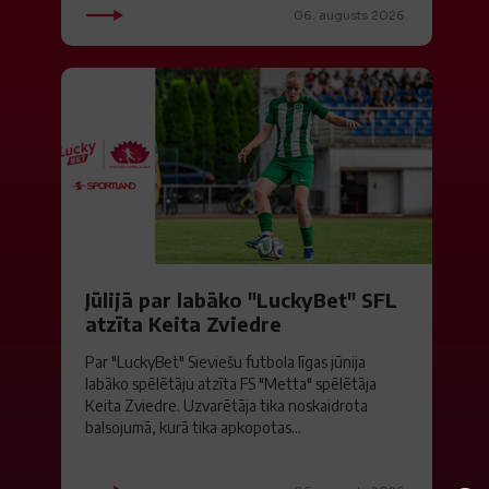
06. augusts 2026.
Jūlijā par labāko "LuckyBet" SFL
atzīta Keita Zviedre
Par "LuckyBet" Sieviešu futbola līgas jūnija
labāko spēlētāju atzīta FS "Metta" spēlētāja
Keita Zviedre. Uzvarētāja tika noskaidrota
balsojumā, kurā tika apkopotas...