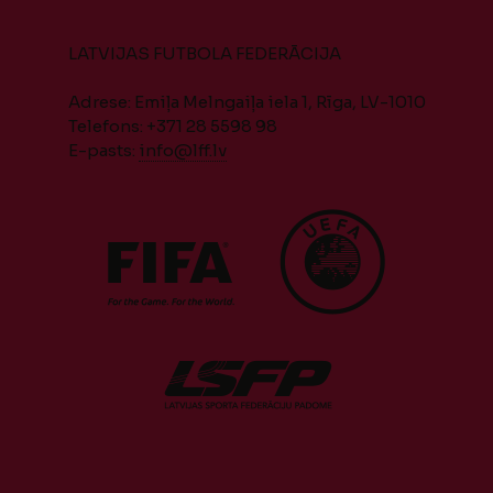
LATVIJAS FUTBOLA FEDERĀCIJA
Adrese: Emiļa Melngaiļa iela 1, Rīga, LV-1010
Telefons: +371 28 5598 98
E-pasts:
info@lff.lv