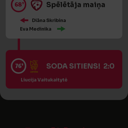
68’
Spēlētāja maiņa
Diāna Skribina
Eva Medinika
76’
SODA SITIENS! 2:0
Liucija Vaitukaitytė