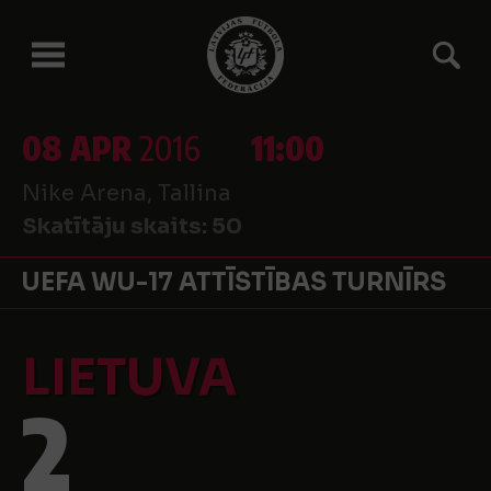
08 APR
2016
11:00
Nike Arena, Tallina
Skatītāju skaits:
50
UEFA WU-17 ATTĪSTĪBAS TURNĪRS
LIETUVA
2