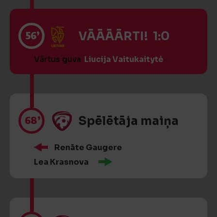
56’
VĀĀĀĀRTI! 1:0
Vārtus guva
Liucija Vaitukaitytė
68’
Spēlētāja maiņa
Renāte Gaugere
Lea Krasnova