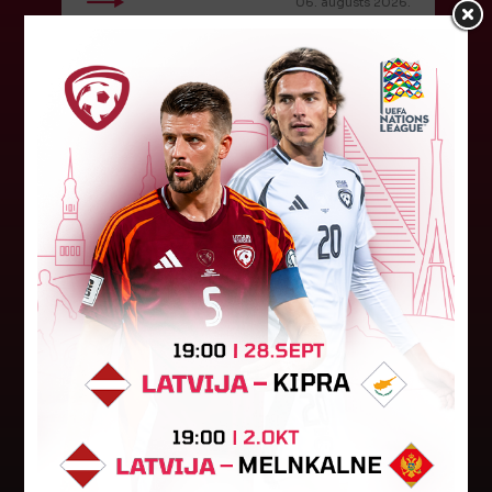
06. augusts 2026.
"Riga FC Women" liek kārtīgi
pasvīst dānietēm
Latvijas čempions sieviešu futbolā "Riga FC
Women" trešdien aizvadīja UEFA Čempionu līgas
kvalifikācijas otrās kārtas pusfināla spēli Dānijā
pret "HB Køge". Cīņā pret...
05. augusts 2026.