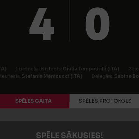
4
0
TA)
1 tiesneša asistents:
Giulia Tempestilli (ITA)
2 ti
tiesnesis:
Stefania Menicucci (ITA)
Delegāts:
Sabine Bo
SPĒLES GAITA
SPĒLES PROTOKOLS
SPĒLE SĀKUSIES!