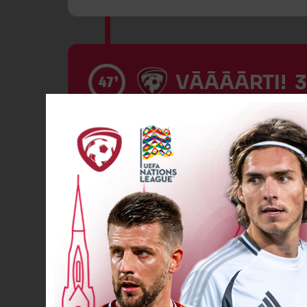
VĀĀĀĀRTI! 3
47’
Dzeltenā kart
52’
Spēlētāja ma
62’