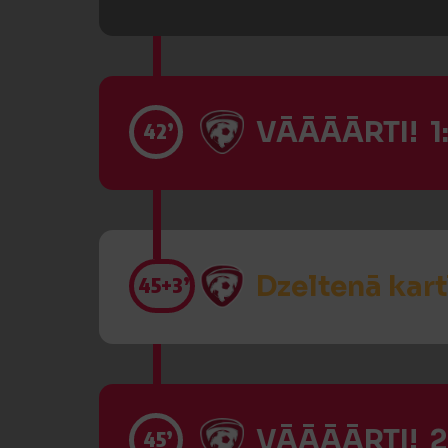
VĀĀĀĀRTI! 1
42’
Dzeltenā kart
45
+3’
VĀĀĀĀRTI! 2
45’