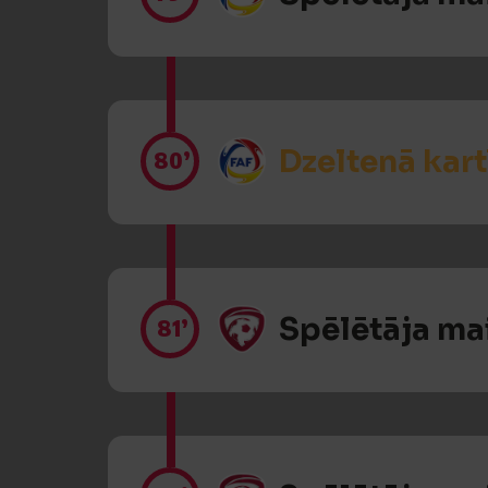
Dzeltenā kart
80’
Spēlētāja ma
81’