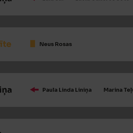
īte
Neus Rosas
iņa
Paula Linda Liniņa
Marina Te