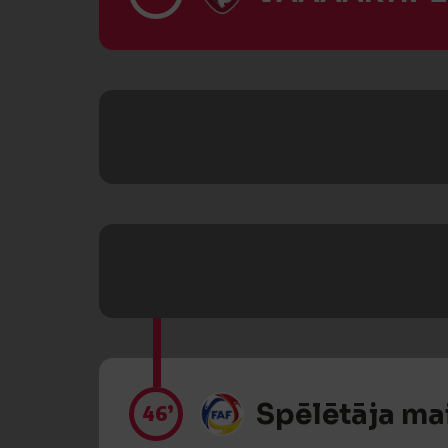
Spēlētāja ma
46’