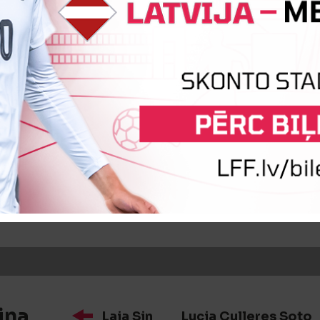
:0
Vārtus guva
Anastasija Poļuhoviča
iņa
Sonia Del Barco
Iria Domíng
iņa
Laia Sin
Lucia Culleres Soto