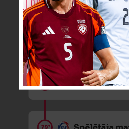
VĀĀĀĀRTI! 4
68’
Spēlētāja ma
79’
Spēlētāja ma
79’