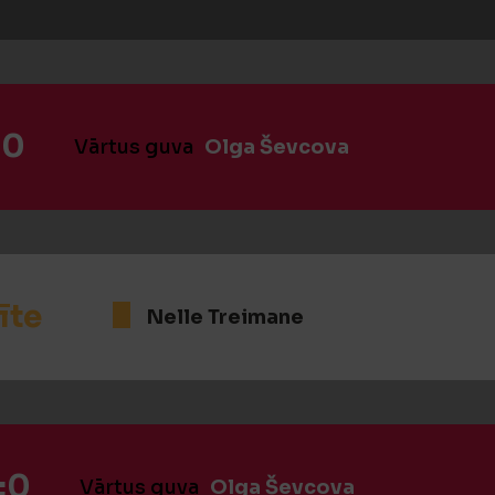
:0
Vārtus guva
Olga Ševcova
īte
Nelle Treimane
:0
Vārtus guva
Olga Ševcova