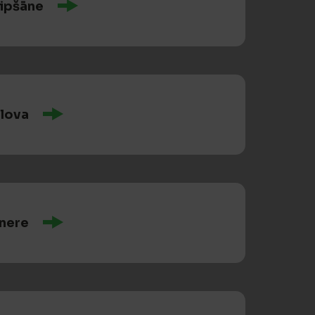
Lipšāne
ilova
inere