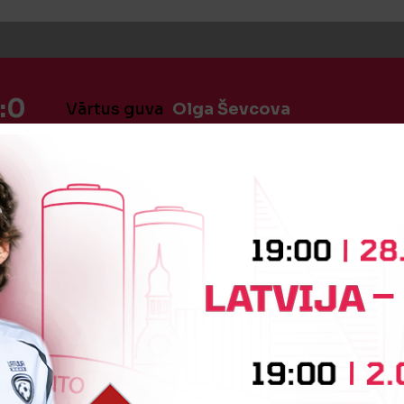
:0
Vārtus guva
Olga Ševcova
īte
Anna Marija Valaka
iņa
Nelle Treimane
Anastasija P