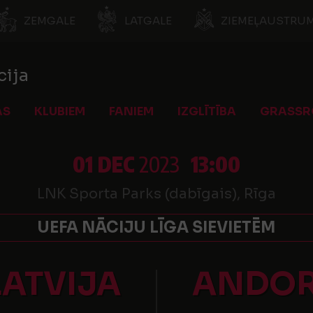
ZEMGALE
LATGALE
ZIEMEĻAUSTRUM
cija
AS
KLUBIEM
FANIEM
IZGLĪTĪBA
GRASSR
01 DEC
2023
13:00
LNK Sporta Parks (dabīgais), Rīga
UEFA NĀCIJU LĪGA SIEVIETĒM
LATVIJA
ANDO