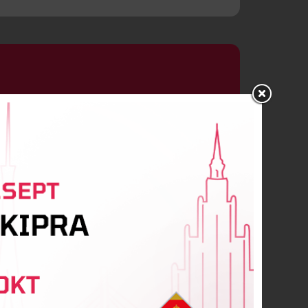
oļuhoviča