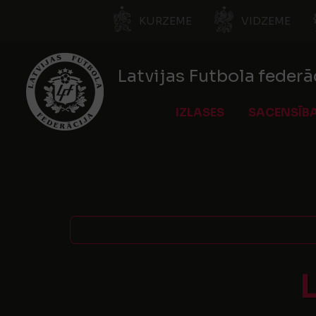
KURZEME
VIDZEME
Latvijas Futbola federā
IZLASES
SACENSĪB