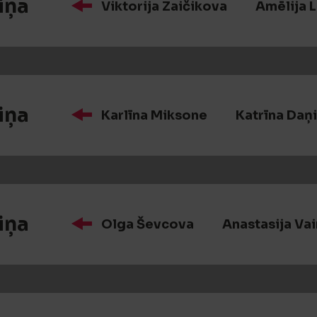
iņa
Viktorija Zaičikova
Amēlija 
iņa
Karlīna Miksone
Katrīna Daņ
iņa
Olga Ševcova
Anastasija Va