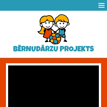
BĒRNUDĀRZU PROJEKTS