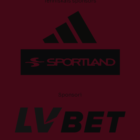
Tehniskais sponsors
Sponsori