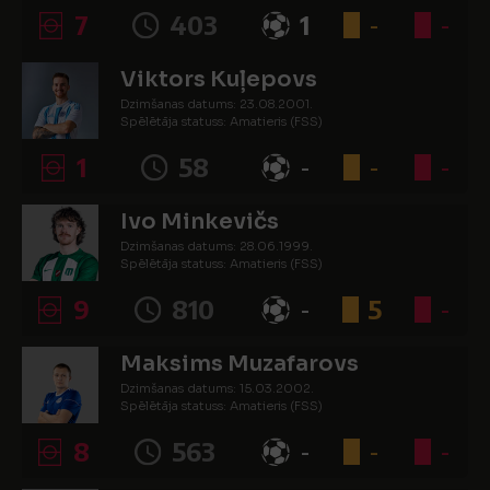
Spēlētāja statuss: Amatieris (FSS)
7
403
1
-
-
Viktors Kuļepovs
Dzimšanas datums: 23.08.2001.
Spēlētāja statuss: Amatieris (FSS)
1
58
-
-
-
Ivo Minkevičs
Dzimšanas datums: 28.06.1999.
Spēlētāja statuss: Amatieris (FSS)
9
810
-
5
-
Maksims Muzafarovs
Dzimšanas datums: 15.03.2002.
Spēlētāja statuss: Amatieris (FSS)
8
563
-
-
-