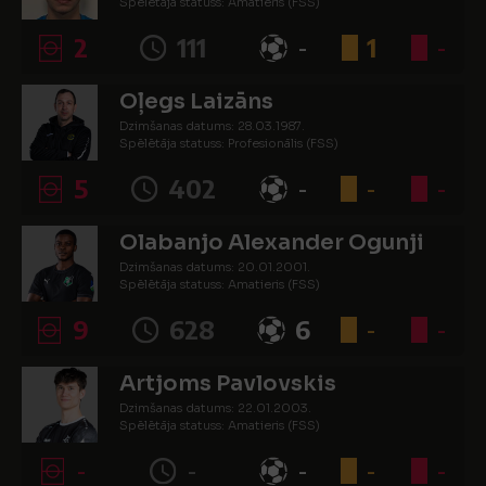
Spēlētāja statuss: Amatieris (FSS)
2
111
-
1
-
Oļegs Laizāns
Dzimšanas datums: 28.03.1987.
Spēlētāja statuss: Profesionālis (FSS)
5
402
-
-
-
Olabanjo Alexander Ogunji
Dzimšanas datums: 20.01.2001.
Spēlētāja statuss: Amatieris (FSS)
9
628
6
-
-
Artjoms Pavlovskis
Dzimšanas datums: 22.01.2003.
Spēlētāja statuss: Amatieris (FSS)
-
-
-
-
-