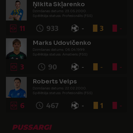
Ņikita Skļarenko
Dzimšanas datums: 23.05.2000.
Spēlētāja statuss: Profesionālis (FSS)
11
933
-
3
-
Marks Udovičenko
Dzimšanas datums: 06.04.1999.
Spēlētāja statuss: Amatieris (FSS)
3
90
-
-
-
Roberts Veips
Dzimšanas datums: 22.02.2000.
Spēlētāja statuss: Profesionālis (FSS)
6
467
-
1
-
PUSSARGI