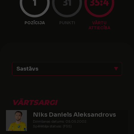
1
31
35:4
POZĪCIJA
PUNKTI
VĀRTU
ATTIECĪBA
Sastāvs
VĀRTSARGI
Niks Daniels Aleksandrovs
Dzimšanas datums: 05.05.2002.
Spēlētāja statuss: (FSS)