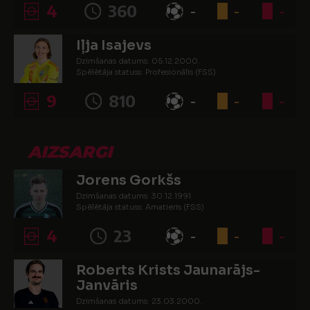
4
360
-
-
-
Iļja Isajevs
Dzimšanas datums: 05.12.2000.
Spēlētāja statuss: Profesionālis (FSS)
9
810
-
-
-
AIZSARGI
Jorens Gorkšs
Dzimšanas datums: 30.12.1991.
Spēlētāja statuss: Amatieris (FSS)
4
23
-
-
-
Roberts Krists Jaunarājs-
Janvāris
Dzimšanas datums: 23.03.2000.