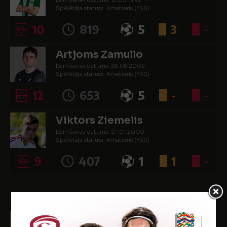
Dzimšanas datums: 12.03.1992.
Spēlētāja statuss: Amatieris (FSS)
10
819
5
3
-
Artjoms Zamullo
Dzimšanas datums: 23.08.2002.
Spēlētāja statuss: Amatieris (FSS)
12
653
5
-
-
Viktors Ziemelis
Dzimšanas datums: 27.01.2000.
Spēlētāja statuss: Amatieris (FSS)
9
407
1
1
-
UZBRUCĒJI
Svetoslavs Čugunovs