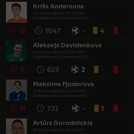
Krišs Andersons
Dzimšanas datums: 14.07.2000.
Spēlētāja statuss: Amatieris (FSS)
12
1047
-
4
-
Aleksejs Davidenkovs
Dzimšanas datums: 27.06.1998.
Spēlētāja statuss: Amatieris (FSS)
9
623
2
-
-
Maksims Fjodorovs
Dzimšanas datums: 24.09.2003.
Spēlētāja statuss: Amatieris (FSS)
11
732
-
1
-
Artūrs Gorodnickis
Dzimšanas datums: 25.10.2002.