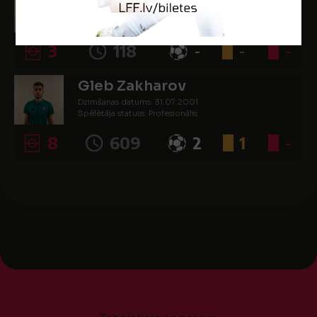
Dzimšanas datums: 08.04.1999.
Spēlētāja statuss: Profesionālis
3
118
-
-
-
Gleb Zakharov
Dzimšanas datums: 31.07.2001.
Spēlētāja statuss: Profesionālis
8
609
2
1
-