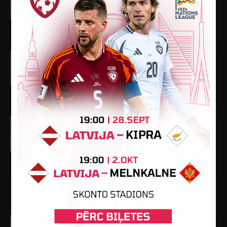
Dzimšanas datums: 10.01.2002.
Spēlētāja statuss: Profesionālis (FSS)
10
467
-
-
-
Artūrs Ostapenko
Dzimšanas datums: 28.08.2003.
Spēlētāja statuss: Amatieris (FSS)
6
189
3
-
-
Marks Smuļko
Dzimšanas datums: 26.03.1999.
Spēlētāja statuss: Amatieris (FSS)
-
-
-
-
-
SPĒLĒTĀJI
Kirill Dubnikov