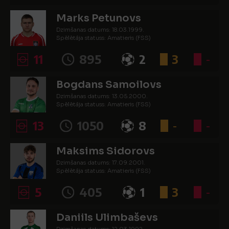
Marks Petunovs
Dzimšanas datums: 18.03.1999.
Spēlētāja statuss: Amatieris (FSS)
11
895
2
3
-
Bogdans Samoilovs
Dzimšanas datums: 13.05.2000.
Spēlētāja statuss: Amatieris (FSS)
13
1050
8
-
-
Maksims Sidorovs
Dzimšanas datums: 17.09.2001.
Spēlētāja statuss: Amatieris (FSS)
5
405
1
3
-
Daniils Ulimbaševs