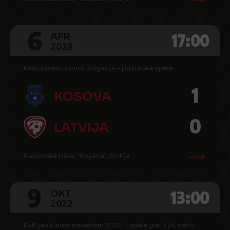
6
17:00
APR
2023
Pārbaudes turnīrs Bulgārijā - pusfināla spēle
1
KOSOVA
0
LATVIJA
Nacionālā bāze "Boyana", Sofija
9
13:00
OKT
2022
Baltijas kauss sievietem 2022 - spele par 3./4. vietu