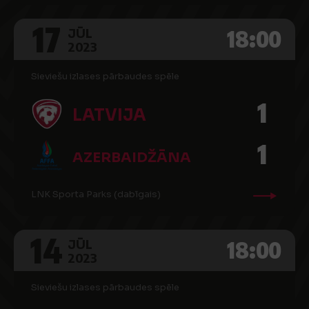
17
18:00
JŪL
2023
Sieviešu izlases pārbaudes spēle
1
LATVIJA
1
AZERBAIDŽĀNA
LNK Sporta Parks (dabīgais)
14
18:00
JŪL
2023
Sieviešu izlases pārbaudes spēle