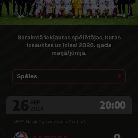
Sarakstā iekļautas spēlētājas, kuras
izsauktas uz izlasi 2026. gada
maijā/jūnijā.
Spēles
26
20:00
SEP
2023
UEFA Nāciju līga sievietēm, Pusfināli
0