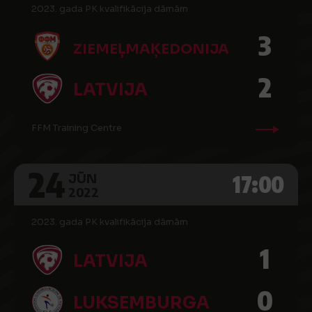
2023. gada PK kvalifikācija dāmām
3
ZIEMEĻMAĶEDONIJA
2
LATVIJA
FFM Training Centre
24
17:00
JŪN
2022
2023. gada PK kvalifikācija dāmām
1
LATVIJA
0
LUKSEMBURGA