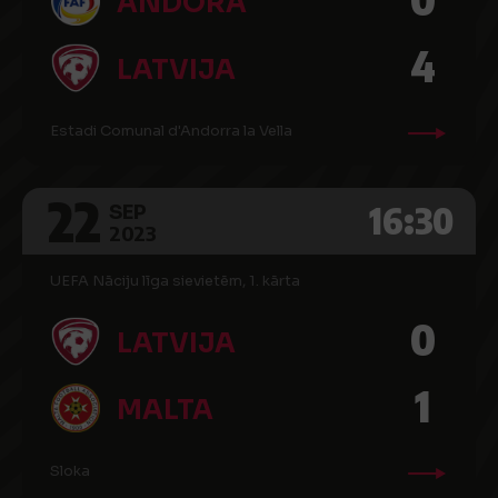
ANDORA
4
LATVIJA
Estadi Comunal d'Andorra la Vella
22
16:30
SEP
2023
UEFA Nāciju līga sievietēm, 1. kārta
0
LATVIJA
1
MALTA
Sloka