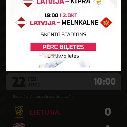
2023. gada PK kvalifikācija dāmām
3
LUKSEMBURGA
2
LATVIJA
Jos-Haupert
22
10:00
FEB
2022
Sieviešu izlases pārbaudes spēle
0
LIETUVA