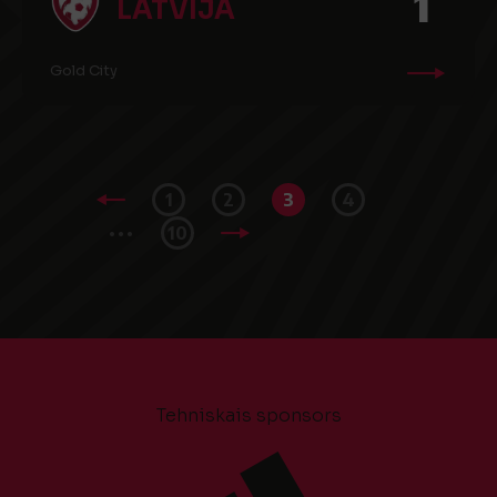
1
LATVIJA
Gold City
1
2
3
4
...
10
Tehniskais sponsors