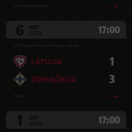
Võru linnastaadion
6
17:00
SEP
2022
2023. gada PK kvalifikācija dāmām
1
LATVIJA
3
ZIEMEĻĪRIJA
Sloka
1
17:00
SEP
2022