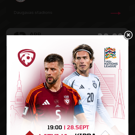
Daugavas stadions
12
20:00
APR
2022
2023. gada PK kvalifikācija dāmām
8
AUSTRIJA
0
LATVIJA
Stadion Wiener Neustadt
9
12:00
APR
2022