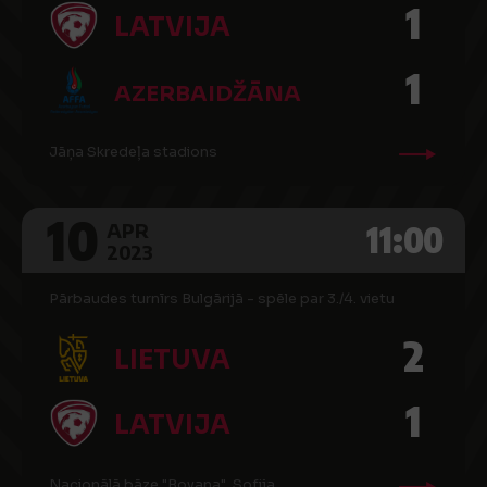
1
LATVIJA
1
AZERBAIDŽĀNA
Jāņa Skredeļa stadions
10
11:00
APR
2023
Pārbaudes turnīrs Bulgārijā - spēle par 3./4. vietu
2
LIETUVA
1
LATVIJA
Nacionālā bāze "Boyana", Sofija