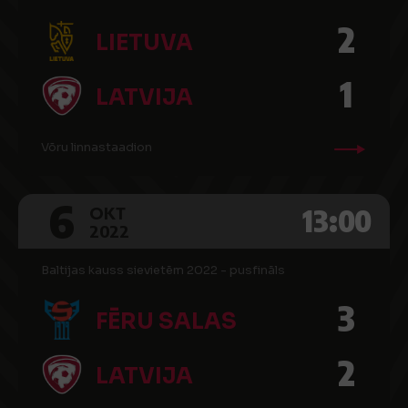
2
LIETUVA
1
LATVIJA
Võru linnastaadion
6
13:00
OKT
2022
Baltijas kauss sievietēm 2022 - pusfināls
3
FĒRU SALAS
2
LATVIJA