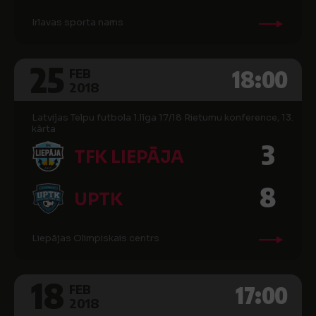
Irlavas sporta nams
25
18:00
FEB
2018
Latvijas Telpu futbola 1.līga 17/18 Rietumu konference, 13.
kārta
3
TFK LIEPĀJA
8
UPTK
Liepājas Olimpiskais centrs
18
17:00
FEB
2018