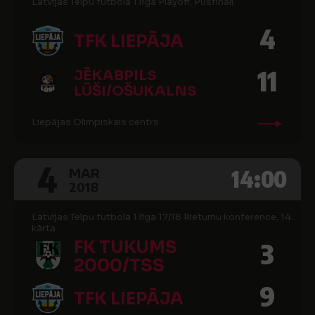
Latvijas Telpu futbola 1.līga Playoff, Pusfināli
4
TFK LIEPĀJA
11
JĒKABPILS
LŪŠI/OŠUKALNS
Liepājas Olimpiskais centrs
4
14:00
MAR
2018
Latvijas Telpu futbola 1.līga 17/18 Rietumu konference, 14.
kārta
FK TUKUMS
3
2000/TSS
9
TFK LIEPĀJA