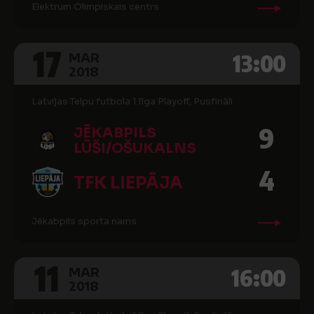
Elektrum Olimpiskais centrs
17
13:00
MAR
2018
Latvijas Telpu futbola 1.līga Playoff, Pusfināli
9
JĒKABPILS
LŪŠI/OŠUKALNS
4
TFK LIEPĀJA
Jēkabpils sporta nams
11
16:00
MAR
2018