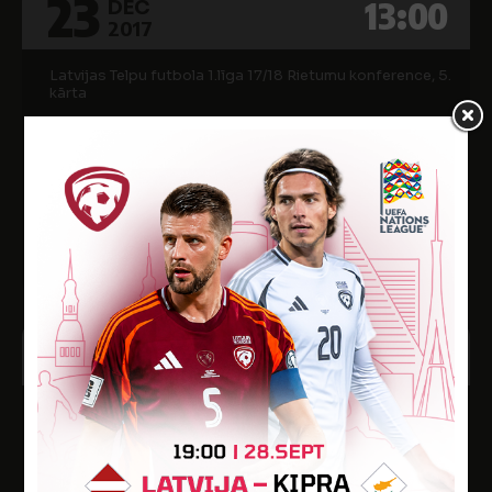
23
13:00
DEC
2017
Latvijas Telpu futbola 1.līga 17/18 Rietumu konference, 5.
kārta
4
TALSI/FK LAIDZE
8
TFK LIEPĀJA
Talsu sporta halle
2
13:30
DEC
2017
Latvijas Telpu futbola 1.līga 17/18 Rietumu konference, 4.
kārta
3
TFK LIEPĀJA