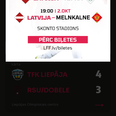
7
FC NIKERS
Liepājas Olimpiskais centrs
18
17:00
NOV
2017
Latvijas Telpu futbola 1.līga 17/18 Rietumu konference, 2.
kārta
4
TFK LIEPĀJA
3
RSU/DOBELE
Liepājas Olimpiskais centrs