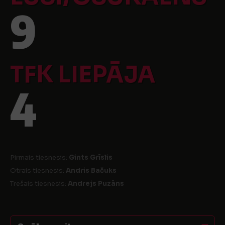
9
TFK LIEPĀJA
4
Pirmais tiesnesis:
Gints Grīslis
Otrais tiesnesis:
Andris Bačuks
Trešais tiesnesis:
Andrejs Puzāns