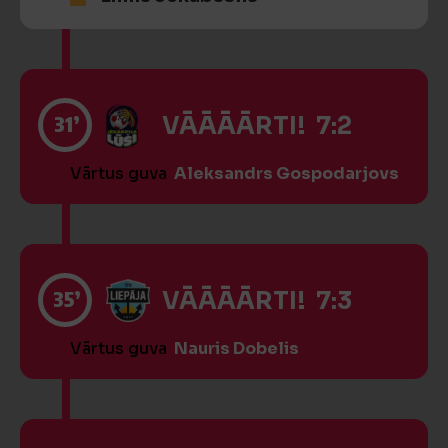
31’
VĀĀĀĀRTI! 7:2
Vārtus guva
Aleksandrs Gospodarjovs
35’
VĀĀĀĀRTI! 7:3
Vārtus guva
Nauris Dobelis