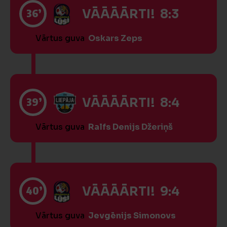
36’
VĀĀĀĀRTI! 8:3
Vārtus guva
Oskars Zeps
39’
VĀĀĀĀRTI! 8:4
Vārtus guva
Ralfs Denijs Džeriņš
40’
VĀĀĀĀRTI! 9:4
Vārtus guva
Jevgēnijs Simonovs