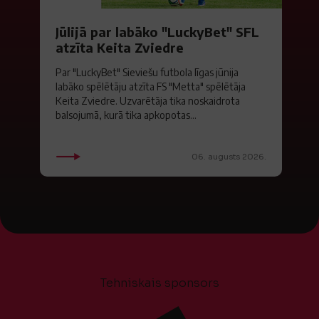
Jūlijā par labāko "LuckyBet" SFL
atzīta Keita Zviedre
Par "LuckyBet" Sieviešu futbola līgas jūnija
labāko spēlētāju atzīta FS "Metta" spēlētāja
Keita Zviedre. Uzvarētāja tika noskaidrota
balsojumā, kurā tika apkopotas...
06. augusts 2026.
Tehniskais sponsors