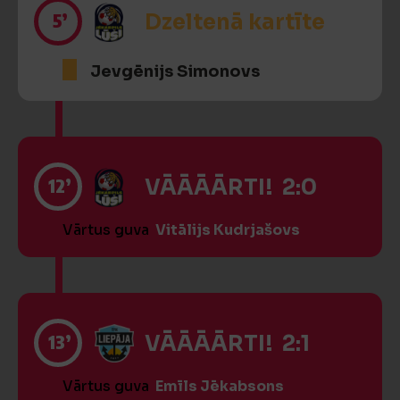
5’
Dzeltenā kartīte
Jevgēnijs Simonovs
12’
VĀĀĀĀRTI! 2:0
Vārtus guva
Vitālijs Kudrjašovs
13’
VĀĀĀĀRTI! 2:1
Vārtus guva
Emīls Jēkabsons