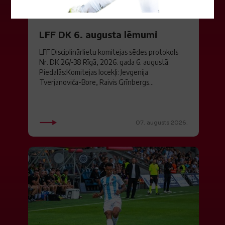
LFF DK 6. augusta lēmumi
LFF Disciplinārlietu komitejas sēdes protokols
Nr. DK 26/-38 Rīgā, 2026. gada 6. augustā.
Piedalās:Komitejas locekļi: Jevgenija
Tverjanoviča-Bore, Raivis Grīnbergs...
07. augusts 2026.