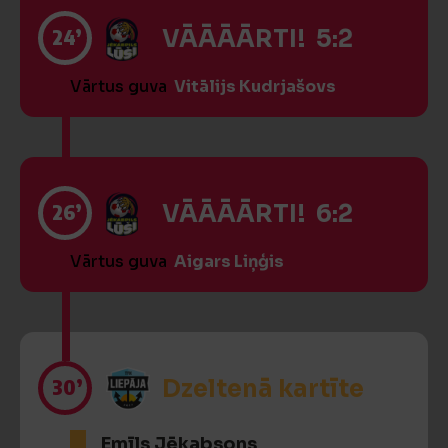
24’
VĀĀĀĀRTI! 5:2
Vārtus guva
Vitālijs Kudrjašovs
26’
VĀĀĀĀRTI! 6:2
Vārtus guva
Aigars Liņģis
30’
Dzeltenā kartīte
Emīls Jēkabsons