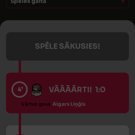
Spēles gaita
SPĒLE SĀKUSIES!
4’
VĀĀĀĀRTI! 1:0
Vārtus guva
Aigars Liņģis