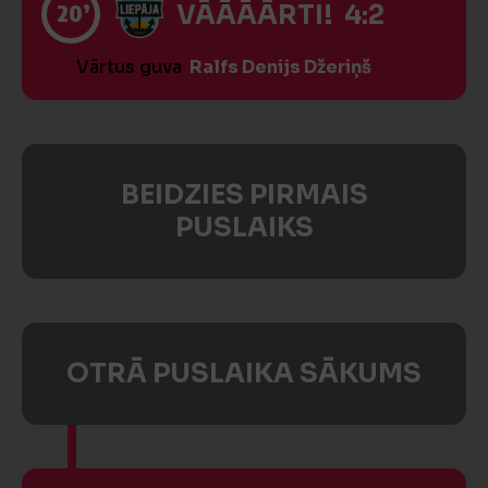
20’
VĀĀĀĀRTI! 4:2
Vārtus guva
Ralfs Denijs Džeriņš
BEIDZIES PIRMAIS
PUSLAIKS
OTRĀ PUSLAIKA SĀKUMS