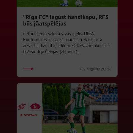
"Riga FC" iegūst handikapu, RFS
būs jāatspēlējas
Ceturtdienas vakarā savas spēles UEFA
Konferences līgas kvalifikācijas trešajā kārtā
aizvadīja divi Latvijas klubi. FC RFS izbraukumā ar
0:2 zaudēja Čehijas "Jablonec"...
06. augusts 2026.