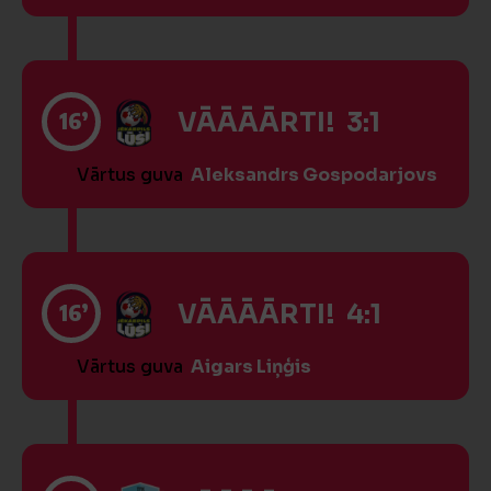
16’
VĀĀĀĀRTI! 3:1
Vārtus guva
Aleksandrs Gospodarjovs
16’
VĀĀĀĀRTI! 4:1
Vārtus guva
Aigars Liņģis