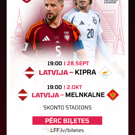
"Riga FC Women" beidz
vēsturisko eirokausu sezonu
Latvijas klubs "Riga FC Women" sestdien UEFA
Čempionu līgas kvalifikācijas otrajā kārtā ar 1:4
piekāpās Lietuvas "Gintra". Ar šo spēli Latvijas
klubam beidzās eirokausu...
08. augusts 2026.