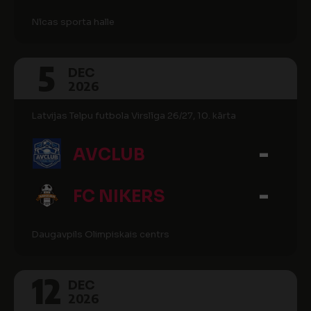
Nīcas sporta halle
5
DEC
2026
Latvijas Telpu futbola Virslīga 26/27, 10. kārta
-
AVCLUB
-
FC NIKERS
Daugavpils Olimpiskais centrs
12
DEC
2026