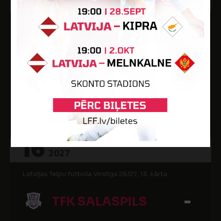
2027
Latvijas Telpu futbola Virslīga 26/27, 14. kārta
-
FC NIKERS
-
FUTBOLA PARKS
ACADEMY
Kuldīgas sporta halle
16
JAN
2027
Latvijas Telpu futbola Virslīga 26/27, 15. kārta
-
TFK SALASPILS