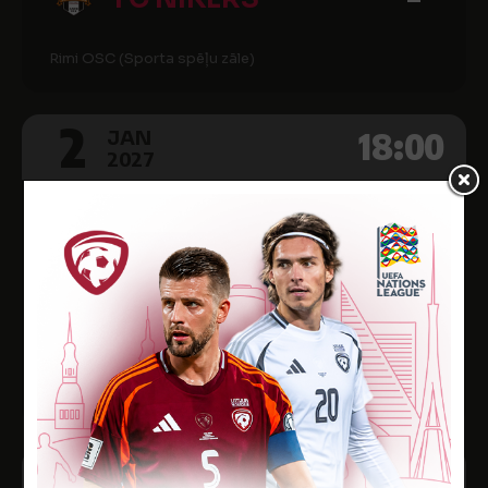
Rimi OSC (Sporta spēļu zāle)
2
18:00
JAN
2027
Latvijas Telpu futbola Virslīga 26/27, 13. kārta
-
FC NIKERS
-
FC TALSI
Kuldīgas sporta halle
9
18:00
JAN