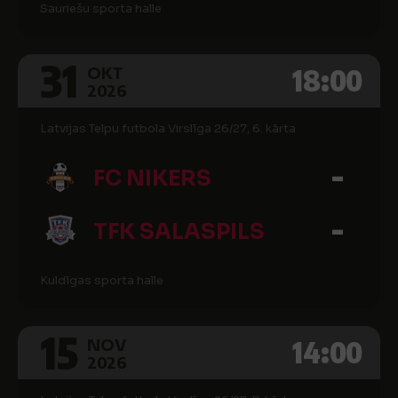
Sauriešu sporta halle
31
18:00
OKT
2026
Latvijas Telpu futbola Virslīga 26/27, 6. kārta
-
FC NIKERS
-
TFK SALASPILS
Kuldīgas sporta halle
15
14:00
NOV
2026