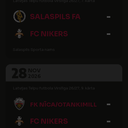
Latvijas Telpu futbola Virslīga 26/27, 7. kārta
-
SALASPILS FA
-
FC NIKERS
Salaspils Sporta nams
28
NOV
2026
Latvijas Telpu futbola Virslīga 26/27, 9. kārta
-
FK NĪCA/OTANKIMILL
-
FC NIKERS