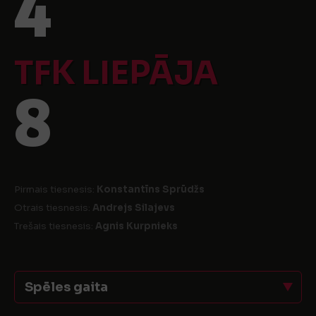
4
TFK LIEPĀJA
8
Pirmais tiesnesis:
Konstantīns Sprūdžs
Otrais tiesnesis:
Andrejs Silajevs
Trešais tiesnesis:
Agnis Kurpnieks
Spēles gaita