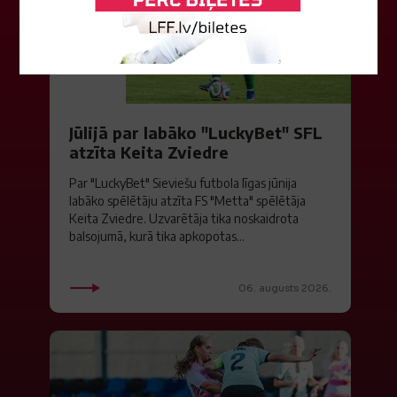
Jūlijā par labāko "LuckyBet" SFL
atzīta Keita Zviedre
Par "LuckyBet" Sieviešu futbola līgas jūnija
labāko spēlētāju atzīta FS "Metta" spēlētāja
Keita Zviedre. Uzvarētāja tika noskaidrota
balsojumā, kurā tika apkopotas...
06. augusts 2026.