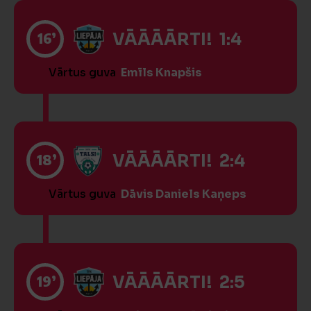
16’
VĀĀĀĀRTI! 1:4
Vārtus guva
Emīls Knapšis
18’
VĀĀĀĀRTI! 2:4
Vārtus guva
Dāvis Daniels Kaņeps
19’
VĀĀĀĀRTI! 2:5