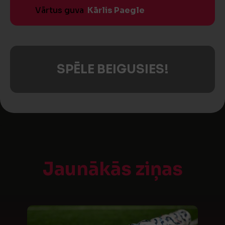
Vārtus guva
Kārlis Paegle
SPĒLE BEIGUSIES!
Jaunākās ziņas