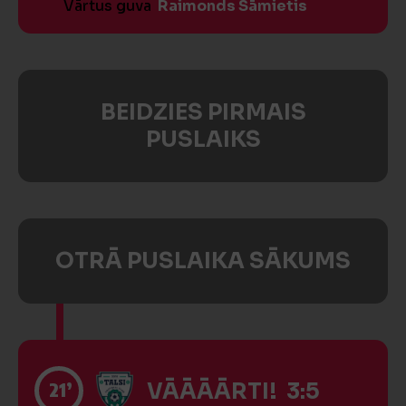
Vārtus guva
Raimonds Sāmietis
BEIDZIES PIRMAIS
PUSLAIKS
OTRĀ PUSLAIKA SĀKUMS
21’
VĀĀĀĀRTI! 3:5