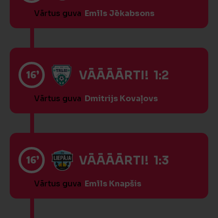
Vārtus guva
Emīls Jēkabsons
16’
VĀĀĀĀRTI! 1:2
Vārtus guva
Dmitrijs Kovaļovs
16’
VĀĀĀĀRTI! 1:3
Vārtus guva
Emīls Knapšis