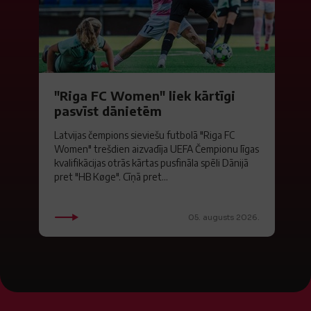
"Riga FC Women" liek kārtīgi
pasvīst dānietēm
Latvijas čempions sieviešu futbolā "Riga FC
Women" trešdien aizvadīja UEFA Čempionu līgas
kvalifikācijas otrās kārtas pusfināla spēli Dānijā
pret "HB Køge". Cīņā pret...
05. augusts 2026.