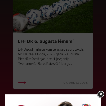
LFF DK 6. augusta lēmumi
LFF Disciplinārlietu komitejas sēdes protokols
Nr. DK 26/-38 Rīgā, 2026. gada 6. augustā.
Piedalās:Komitejas locekļi: Jevgenija
Tverjanoviča-Bore, Raivis Grīnbergs...
07. augusts 2026.