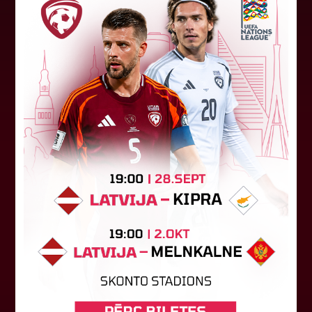
"Riga FC" iegūst handikapu, RFS
būs jāatspēlējas
Ceturtdienas vakarā savas spēles UEFA
Konferences līgas kvalifikācijas trešajā kārtā
aizvadīja divi Latvijas klubi. FC RFS izbraukumā ar
0:2 zaudēja Čehijas "Jablonec"...
06. augusts 2026.