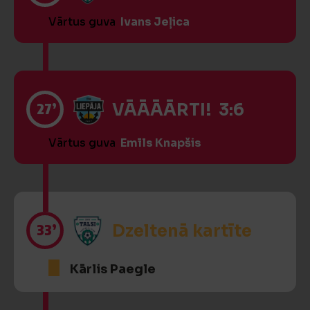
Vārtus guva
Ivans Jeļica
27’
VĀĀĀĀRTI! 3:6
Vārtus guva
Emīls Knapšis
33’
Dzeltenā kartīte
Kārlis Paegle