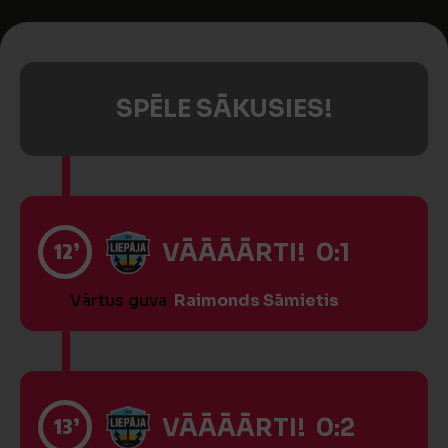
SPĒLE SĀKUSIES!
12’
VĀĀĀĀRTI! 0:1
Vārtus guva
Raimonds Sāmietis
13’
VĀĀĀĀRTI! 0:2