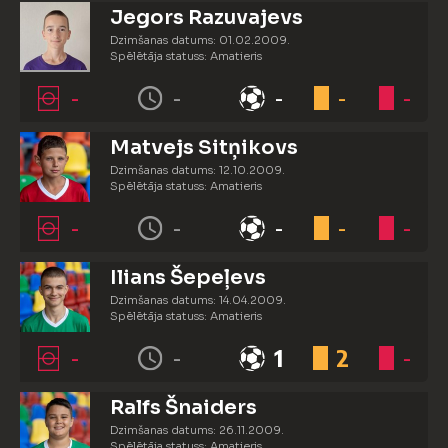
Jegors Razuvajevs
Dzimšanas datums: 01.02.2009.
Spēlētāja statuss: Amatieris
-
-
-
-
-
Matvejs Sitņikovs
Dzimšanas datums: 12.10.2009.
Spēlētāja statuss: Amatieris
-
-
-
-
-
Ilians Šepeļevs
Dzimšanas datums: 14.04.2009.
Spēlētāja statuss: Amatieris
-
-
1
2
-
Ralfs Šnaiders
Dzimšanas datums: 26.11.2009.
Spēlētāja statuss: Amatieris