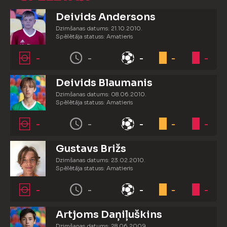
Deivids Andersons
Dzimšanas datums: 21.10.2010.
Spēlētāja statuss: Amatieris
-
-
-
-
-
Deivids Blaumanis
Dzimšanas datums: 08.06.2010.
Spēlētāja statuss: Amatieris
-
-
-
-
-
Gustavs Brižs
Dzimšanas datums: 23.02.2010.
Spēlētāja statuss: Amatieris
-
-
-
-
-
Artjoms Daņiļuškins
Dzimšanas datums: 28.06.2009.