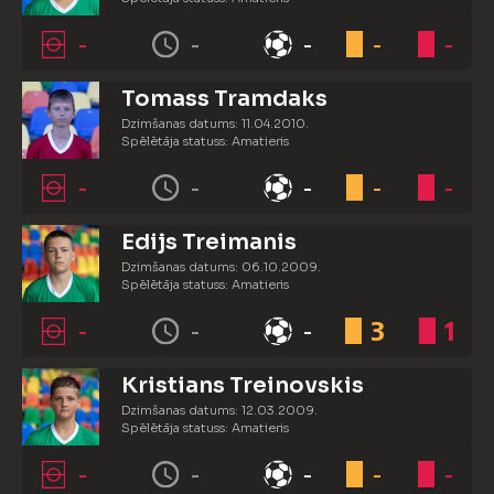
-
-
-
-
-
Tomass Tramdaks
Dzimšanas datums: 11.04.2010.
Spēlētāja statuss: Amatieris
-
-
-
-
-
Edijs Treimanis
Dzimšanas datums: 06.10.2009.
Spēlētāja statuss: Amatieris
-
-
-
3
1
Kristians Treinovskis
Dzimšanas datums: 12.03.2009.
Spēlētāja statuss: Amatieris
-
-
-
-
-