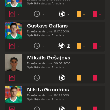
Spēlētāja statuss: Amatieris
-
-
-
-
-
Gustavs Gailāns
Dzimšanas datums: 17.01.2009.
Spēlētāja statuss: Amatieris
-
-
2
-
-
Mikails Gešajevs
Dzimšanas datums: 09.02.2010.
Spēlētāja statuss: Amatieris
-
-
-
-
-
Ņikita Gonohins
Dzimšanas datums: 19.12.2009.
Spēlētāja statuss: Amatieris
-
-
-
-
-