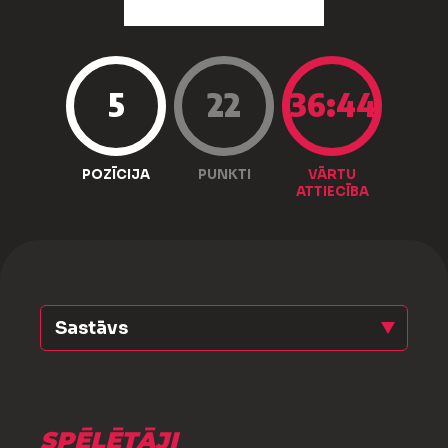
5
22
36:44
POZĪCIJA
PUNKTI
VĀRTU
ATTIECĪBA
Sastāvs
SPĒLĒTĀJI