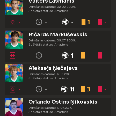
Valters Lasmanis
Dzimšanas datums: 02.02.2009.
Spēlētāja statuss: Amatieris
-
-
-
1
-
Ričards Markuševskis
Dzimšanas datums: 09.07.2009.
Spēlētāja statuss: Amatieris
-
-
1
-
-
Aleksejs Ņečajevs
Dzimšanas datums: 12.12.2009.
Spēlētāja statuss: Amatieris
-
-
11
3
-
Orlando Ostins Ņikovskis
Dzimšanas datums: 12.07.2010.
Spēlētāja statuss: Amatieris