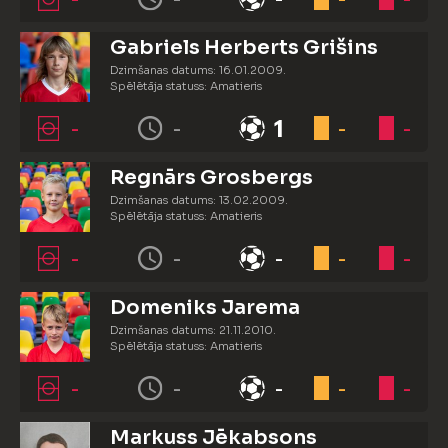
Gabriels Herberts Grišins
Dzimšanas datums: 16.01.2009.
Spēlētāja statuss: Amatieris
-
-
1
-
-
Regnārs Grosbergs
Dzimšanas datums: 13.02.2009.
Spēlētāja statuss: Amatieris
-
-
-
-
-
Domeniks Jarema
Dzimšanas datums: 21.11.2010.
Spēlētāja statuss: Amatieris
-
-
-
-
-
Markuss Jēkabsons