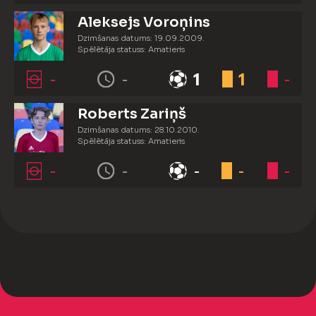
Aleksejs Voroņins
Dzimšanas datums: 19.09.2009.
Spēlētāja statuss: Amatieris
-
-
1
1
-
Roberts Zariņš
Dzimšanas datums: 28.10.2010.
Spēlētāja statuss: Amatieris
-
-
-
-
-