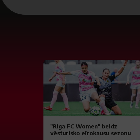
"Riga FC Women" beidz
vēsturisko eirokausu sezonu