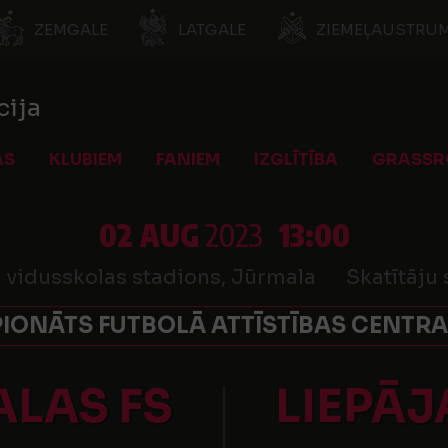
ZEMGALE
LATGALE
ZIEMEĻAUSTRUM
cija
AS
KLUBIEM
FANIEM
IZGLĪTĪBA
GRASSR
02 AUG
2023
13:00
 vidusskolas stadions, Jūrmala
Skatītāju 
IONĀTS FUTBOLĀ ATTĪSTĪBAS CENTRA 
LAS FS
LIEPĀJ