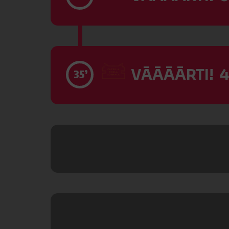
VĀĀĀĀRTI! 4
35’