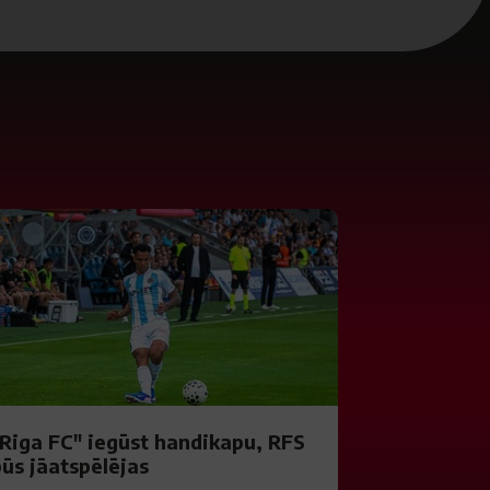
"Riga FC" iegūst handikapu, RFS
būs jāatspēlējas