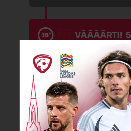
VĀĀĀĀRTI! 5
38’
VĀĀĀĀRTI! 6
42’
VĀĀĀĀRTI! 6
45’