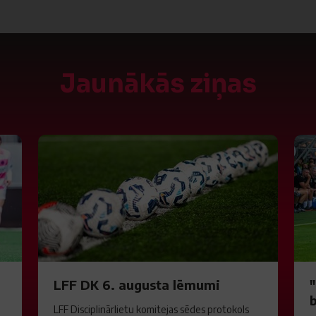
Jaunākās ziņas
LFF DK 6. augusta lēmumi
LFF Disciplinārlietu komitejas sēdes protokols