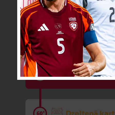
Dzeltenā kart
51’
VĀĀĀĀRTI! 7
58’
Dzeltenā kart
60’