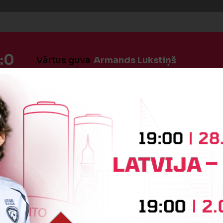
:0
Vārtus guva
Armands Lukstiņš
:0
Vārtus guva
Maksims Rjazanskis
:1
Vārtus guva
Kristers Prūsis