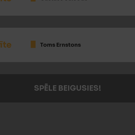
īte
Toms Ernstons
SPĒLE BEIGUSIES!