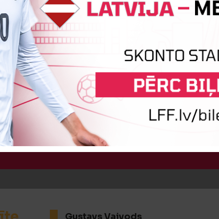
īte
Aleksejs Ņečajevs
:1
Vārtus guva
Gustavs Vaivods
īte
Gustavs Vaivods