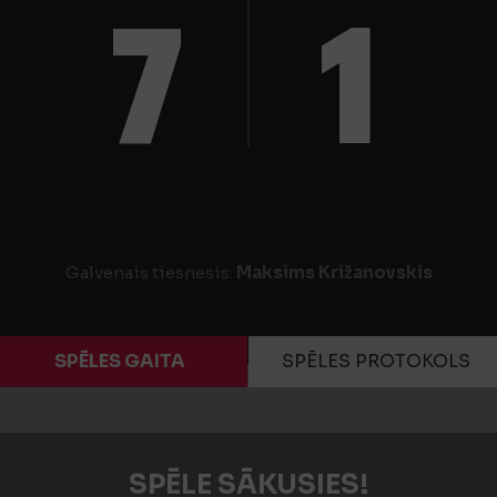
7
1
Galvenais tiesnesis:
Maksims Križanovskis
SPĒLES GAITA
SPĒLES PROTOKOLS
SPĒLE SĀKUSIES!