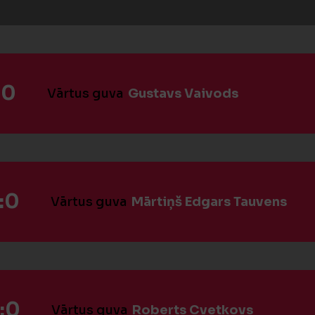
:0
Vārtus guva
Gustavs Vaivods
:0
Vārtus guva
Mārtiņš Edgars Tauvens
:0
Vārtus guva
Roberts Cvetkovs