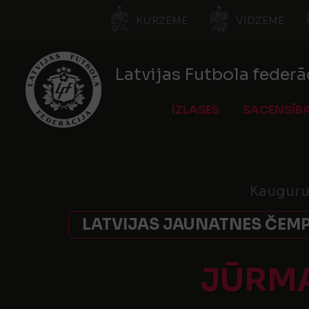
KURZEME
VIDZEME
Latvijas Futbola federā
IZLASES
SACENSĪB
Kauguru
LATVIJAS JAUNATNES ČEMP
JŪRMA