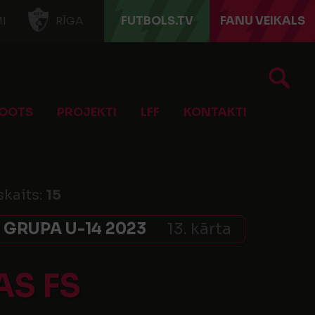
FUTBOLS.TV
FANU VEIKALS
I
RĪGA
OOTS
PROJEKTI
LFF
KONTAKTI
skaits:
15
GRUPA U-14 2023
13. kārta
AS FS