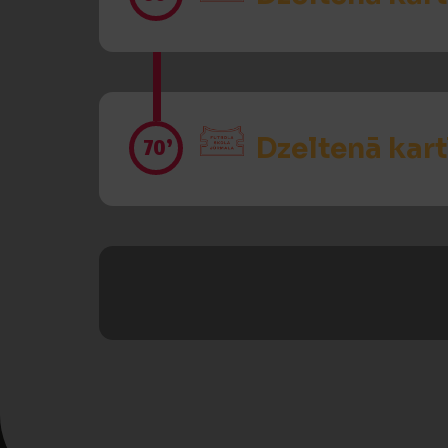
Dzeltenā kart
70’