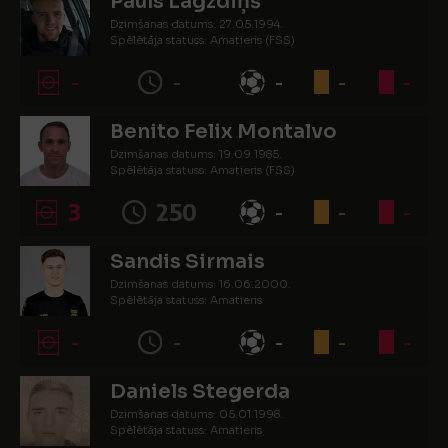
Pauls Lagzdiņš
Dzimšanas datums: 27.05.1994.
Spēlētāja statuss: Amatieris (FSS)
-
-
-
-
-
Benito Felix Montalvo
Dzimšanas datums: 19.09.1985.
Spēlētāja statuss: Amatieris (FSS)
3
250
-
-
-
Sandis Sirmais
Dzimšanas datums: 16.06.2000.
Spēlētāja statuss: Amatieris
-
-
-
-
-
Daniels Stegerda
Dzimšanas datums: 05.01.1998.
Spēlētāja statuss: Amatieris