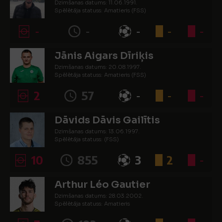
Dzimšanas datums: 11.06.1991.
Spēlētāja statuss: Amatieris (FSS)
-
-
-
-
-
Jānis Aigars Dīriķis
Dzimšanas datums: 20.08.1997.
Spēlētāja statuss: Amatieris (FSS)
2
57
-
-
-
Dāvids Dāvis Gailītis
Dzimšanas datums: 13.06.1997.
Spēlētāja statuss: (FSS)
10
855
3
2
-
Arthur Léo Gautier
Dzimšanas datums: 28.03.2002.
Spēlētāja statuss: Amatieris