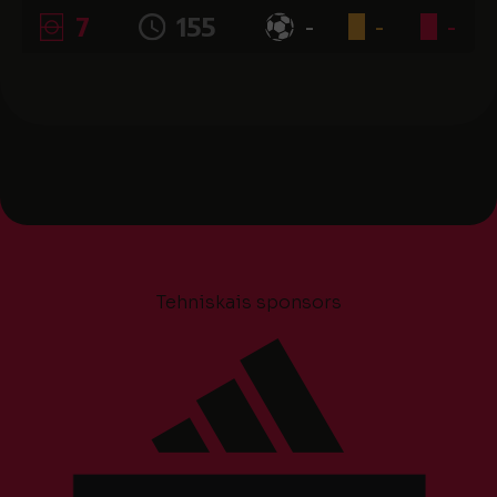
7
155
-
-
-
Tehniskais sponsors