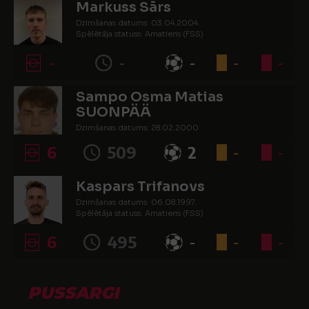
Markuss Sārs
Dzimšanas datums: 03.04.2004.
Spēlētāja statuss: Amatieris (FSS)
-
-
-
-
-
Sampo Osma Matias
SUONPÄÄ
Dzimšanas datums: 28.02.2000.
Spēlētāja statuss: Amatieris
6
509
2
-
-
Kaspars Trifanovs
Dzimšanas datums: 06.08.1997.
Spēlētāja statuss: Amatieris (FSS)
6
495
-
-
-
PUSSARGI