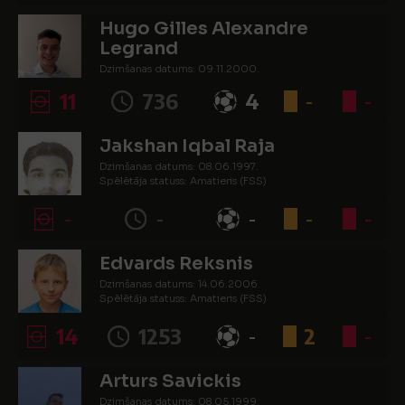
Hugo Gilles Alexandre
Legrand
Dzimšanas datums: 09.11.2000.
Spēlētāja statuss: Amatieris (FSS)
11
736
4
-
-
Jakshan Iqbal Raja
Dzimšanas datums: 08.06.1997.
Spēlētāja statuss: Amatieris (FSS)
-
-
-
-
-
Edvards Reksnis
Dzimšanas datums: 14.06.2006.
Spēlētāja statuss: Amatieris (FSS)
14
1253
-
2
-
Arturs Savickis
Dzimšanas datums: 08.05.1999.