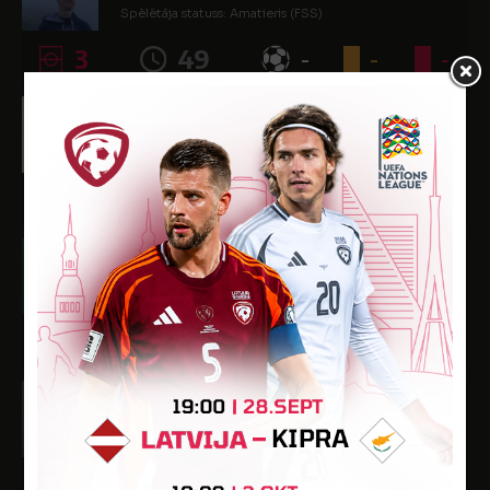
Spēlētāja statuss: Amatieris (FSS)
3
49
-
-
-
Daniel Shahdadfar
Dzimšanas datums: 11.09.2002.
Spēlētāja statuss: Amatieris
-
-
-
-
-
Georgs Soldatenko
Dzimšanas datums: 15.12.2005.
Spēlētāja statuss: Amatieris (FSS)
-
-
-
-
-
Armin Tajdini
Dzimšanas datums: 04.01.2002.
Spēlētāja statuss: Amatieris (FSS)
4
110
2
-
-