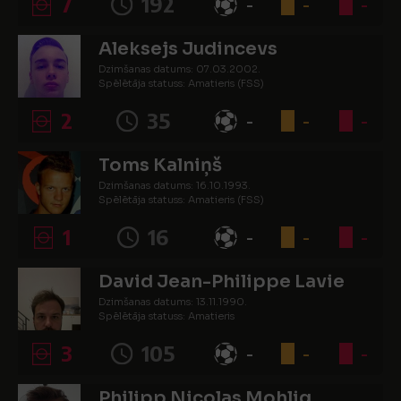
7
192
-
-
-
Aleksejs Judincevs
Dzimšanas datums: 07.03.2002.
Spēlētāja statuss: Amatieris (FSS)
2
35
-
-
-
Toms Kalniņš
Dzimšanas datums: 16.10.1993.
Spēlētāja statuss: Amatieris (FSS)
1
16
-
-
-
David Jean-Philippe Lavie
Dzimšanas datums: 13.11.1990.
Spēlētāja statuss: Amatieris
3
105
-
-
-
Philipp Nicolas Mohlig