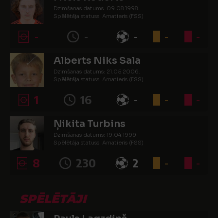
Dzimšanas datums: 09.08.1998.
Spēlētāja statuss: Amatieris (FSS)
-
-
-
-
-
Alberts Niks Sala
Dzimšanas datums: 21.05.2006.
Spēlētāja statuss: Amatieris (FSS)
1
16
-
-
-
Ņikita Turbins
Dzimšanas datums: 19.04.1999.
Spēlētāja statuss: Amatieris (FSS)
8
230
2
-
-
SPĒLĒTĀJI