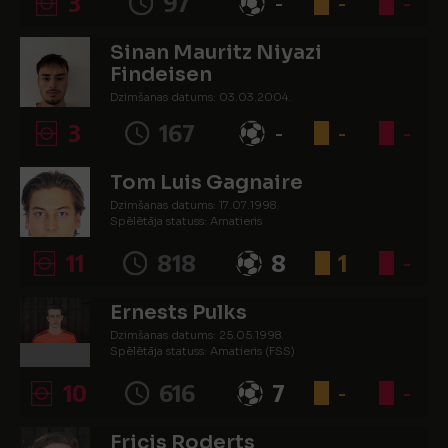
3
97
-
-
-
Sinan Mauritz Niyazi
Findeisen
Dzimšanas datums: 03.03.2004.
Spēlētāja statuss: Amatieris
3
167
-
-
-
Tom Luis Gagnaire
Dzimšanas datums: 17.07.1998.
Spēlētāja statuss: Amatieris
11
818
8
1
-
Ernests Pulks
Dzimšanas datums: 25.05.1998.
Spēlētāja statuss: Amatieris (FSS)
10
616
7
-
-
Fricis Roderts