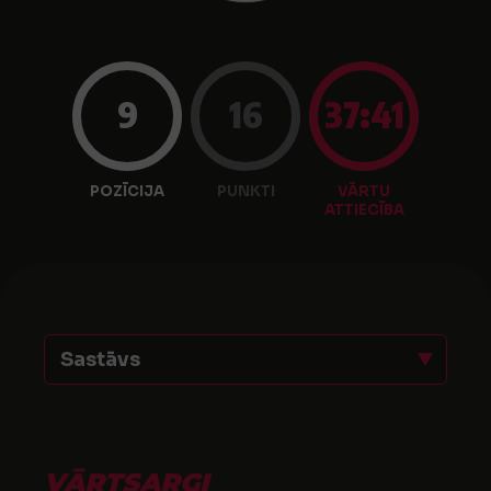
9
16
37:41
POZĪCIJA
PUNKTI
VĀRTU
ATTIECĪBA
Sastāvs
VĀRTSARGI