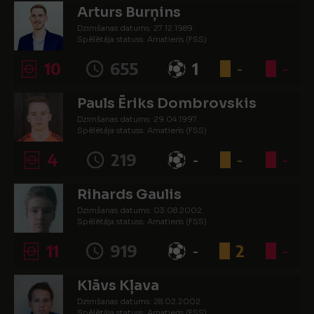
Arturs Burņins
Dzimšanas datums: 27.12.1989.
Spēlētāja statuss: Amatieris (FSS)
10
655
1
-
-
Pauls Ēriks Dombrovskis
Dzimšanas datums: 29.04.1997.
Spēlētāja statuss: Amatieris (FSS)
4
219
-
-
-
Rihards Gaulis
Dzimšanas datums: 03.08.2002.
Spēlētāja statuss: Amatieris (FSS)
11
919
-
2
-
Klāvs Kļava
Dzimšanas datums: 28.02.2002.
Spēlētāja statuss: Amatieris (FSS)