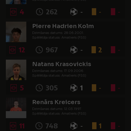
4
262
-
-
-
Pierre Hadrien Kolm
Dzimšanas datums: 28.06.2001.
Spēlētāja statuss: Amatieris (FSS)
12
967
-
2
-
Natans Krasovickis
Dzimšanas datums: 17.09.2006.
Spēlētāja statuss: Amatieris (FSS)
5
305
1
-
-
Renārs Kreicers
Dzimšanas datums: 12.03.1997.
Spēlētāja statuss: Amatieris (FSS)
11
748
-
1
-