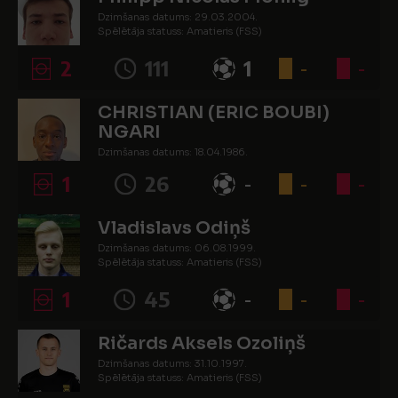
Dzimšanas datums: 29.03.2004.
Spēlētāja statuss: Amatieris (FSS)
2
111
1
-
-
CHRISTIAN (ERIC BOUBI)
NGARI
Dzimšanas datums: 18.04.1986.
Spēlētāja statuss: Amatieris (FSS)
1
26
-
-
-
Vladislavs Odiņš
Dzimšanas datums: 06.08.1999.
Spēlētāja statuss: Amatieris (FSS)
1
45
-
-
-
Ričards Aksels Ozoliņš
Dzimšanas datums: 31.10.1997.
Spēlētāja statuss: Amatieris (FSS)