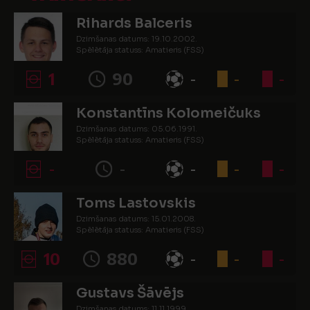
Rihards Balceris
Dzimšanas datums: 19.10.2002.
Spēlētāja statuss: Amatieris (FSS)
1
90
-
-
-
Konstantīns Kolomeičuks
Dzimšanas datums: 05.06.1991.
Spēlētāja statuss: Amatieris (FSS)
-
-
-
-
-
Toms Lastovskis
Dzimšanas datums: 15.01.2008.
Spēlētāja statuss: Amatieris (FSS)
10
880
-
-
-
Gustavs Šāvējs
Dzimšanas datums: 11.11.1999.