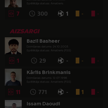
Spēlētāja statuss: Amatieris
7
300
1
-
-
AIZSARGI
Bazil Basheer
Dzimšanas datums: 24.10.2003.
Spēlētāja statuss: Amatieris (FSS)
1
29
-
-
-
Kārlis Brinkmanis
Dzimšanas datums: 12.07.1998.
Spēlētāja statuss: Amatieris (FSS)
11
771
-
1
-
Issam Daoudi