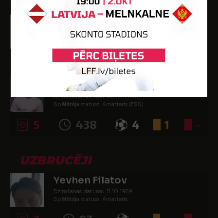
Cyril Taudiere
Dzimšanas datums: 16.05.1987.
Spēlētāja statuss: Amatieris (FSS)
1
29
-
-
-
Niels Ole Arthur Zachriat
Dzimšanas datums: 05.07.2002.
Spēlētāja statuss: Amatieris (FSS)
5
438
4
1
-
UZBRUCĒJI
Yevhen Filatov
Dzimšanas datums: 11.10.1989.
Spēlētāja statuss: Amatieris