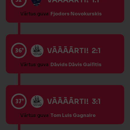
VĀĀĀĀRTI! 1:1
Vārtus guva
Fjodors Novokurskis
36’
VĀĀĀĀRTI! 2:1
Vārtus guva
Dāvids Dāvis Gailītis
37’
VĀĀĀĀRTI! 3:1
Vārtus guva
Tom Luis Gagnaire