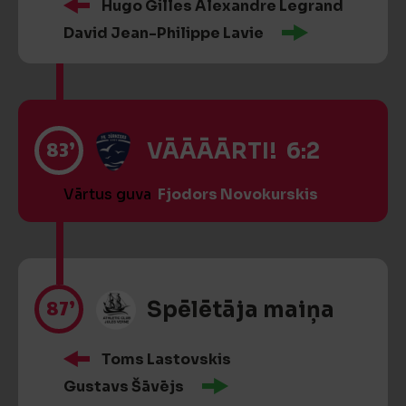
Hugo Gilles Alexandre Legrand
David Jean-Philippe Lavie
83’
VĀĀĀĀRTI! 6:2
Vārtus guva
Fjodors Novokurskis
87’
Spēlētāja maiņa
Toms Lastovskis
Gustavs Šāvējs