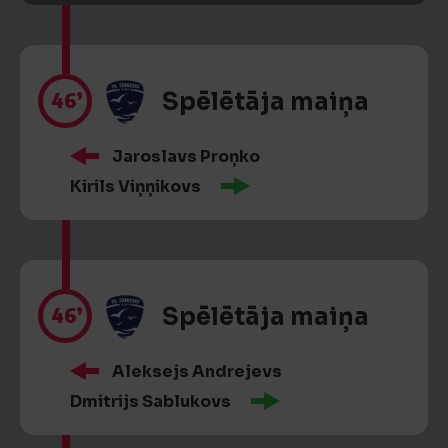
46’
Spēlētāja maiņa
Jaroslavs Proņko
Kirils Viņņikovs
46’
Spēlētāja maiņa
Aleksejs Andrejevs
Dmitrijs Sablukovs