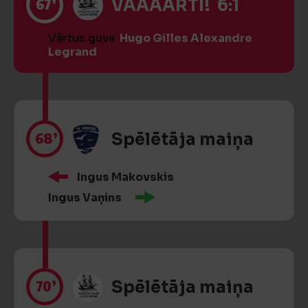
67’
VĀĀĀĀRTI! 6:1
Vārtus guva
Hugo Gilles Alexandre
Legrand
68’
Spēlētāja maiņa
Ingus Makovskis
Ingus Vaņins
70’
Spēlētāja maiņa