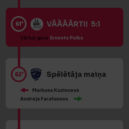
61’
VĀĀĀĀRTI! 5:1
Vārtus guva
Ernests Pulks
62’
Spēlētāja maiņa
Markuss Kozincevs
Andrejs Farafonovs