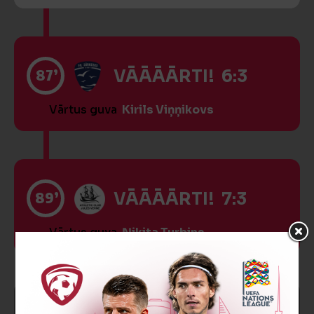
87’
VĀĀĀĀRTI! 6:3
Vārtus guva
Kirils Viņņikovs
89’
VĀĀĀĀRTI! 7:3
Vārtus guva
Ņikita Turbins