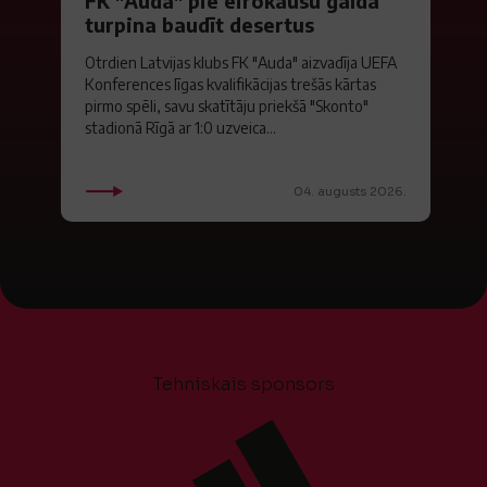
FK "Auda" pie eirokausu galda
turpina baudīt desertus
Otrdien Latvijas klubs FK "Auda" aizvadīja UEFA
Konferences līgas kvalifikācijas trešās kārtas
pirmo spēli, savu skatītāju priekšā "Skonto"
stadionā Rīgā ar 1:0 uzveica...
04. augusts 2026.
Tehniskais sponsors