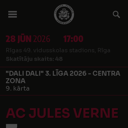
28 JŪN
2026
17:00
Rīgas 49. vidusskolas stadions, Rīga
Skatītāju skaits:
48
"DALI DALI" 3. LĪGA 2026 - CENTRA
ZONA
9. kārta
AC JULES VERNE