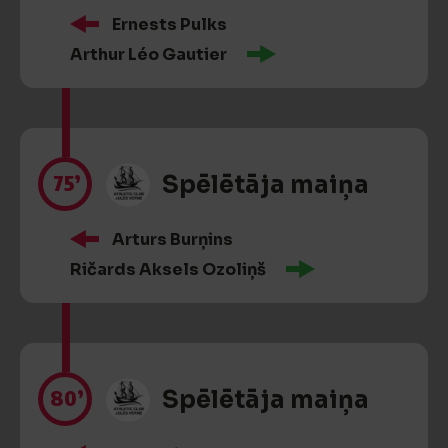
Ernests Pulks
Arthur Léo Gautier
75’
Spēlētāja maiņa
Arturs Burņins
Ričards Aksels Ozoliņš
80’
Spēlētāja maiņa