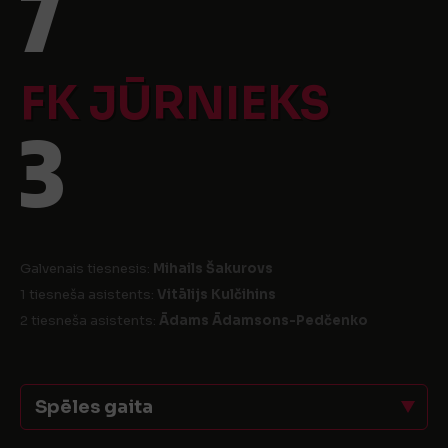
7
FK JŪRNIEKS
3
Galvenais tiesnesis:
Mihails Šakurovs
1 tiesneša asistents:
Vitālijs Kulčihins
2 tiesneša asistents:
Ādams Ādamsons-Pedčenko
Spēles gaita