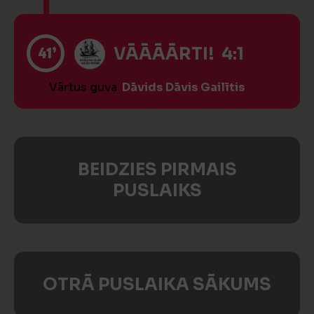
41’
VĀĀĀĀRTI! 4:1
Vārtus guva
Dāvids Dāvis Gailītis
BEIDZIES PIRMAIS
PUSLAIKS
OTRĀ PUSLAIKA SĀKUMS