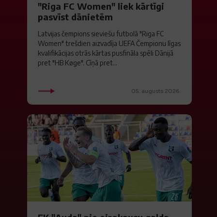
"Riga FC Women" liek kārtīgi
pasvīst dānietēm
Latvijas čempions sieviešu futbolā "Riga FC
Women" trešdien aizvadīja UEFA Čempionu līgas
kvalifikācijas otrās kārtas pusfināla spēli Dānijā
pret "HB Køge". Cīņā pret...
05. augusts 2026.