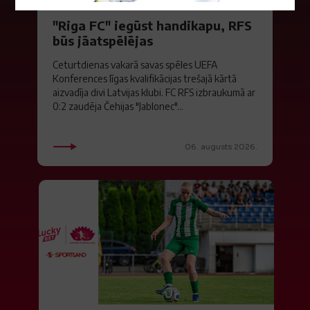
"Riga FC" iegūst handikapu, RFS
būs jāatspēlējas
Ceturtdienas vakarā savas spēles UEFA
Konferences līgas kvalifikācijas trešajā kārtā
aizvadīja divi Latvijas klubi. FC RFS izbraukumā ar
0:2 zaudēja Čehijas "Jablonec"...
06. augusts 2026.