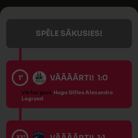
SPĒLE SĀKUSIES!
1’
VĀĀĀĀRTI! 1:0
Vārtus guva
Hugo Gilles Alexandre
Legrand
32’