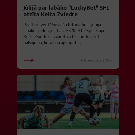
Jūlijā par labāko "LuckyBet" SFL
atzīta Keita Zviedre
Par "LuckyBet" Sieviešu futbola līgas jūnija
labāko spēlētāju atzīta FS "Metta" spēlētāja
Keita Zviedre. Uzvarētāja tika noskaidrota
balsojumā, kurā tika apkopotas...
06. augusts 2026.