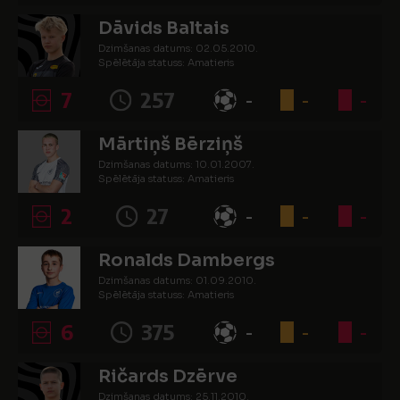
Dāvids Baltais
Dzimšanas datums: 02.05.2010.
Spēlētāja statuss: Amatieris
7
257
-
-
-
Mārtiņš Bērziņš
Dzimšanas datums: 10.01.2007.
Spēlētāja statuss: Amatieris
2
27
-
-
-
Ronalds Dambergs
Dzimšanas datums: 01.09.2010.
Spēlētāja statuss: Amatieris
6
375
-
-
-
Ričards Dzērve
Dzimšanas datums: 25.11.2010.