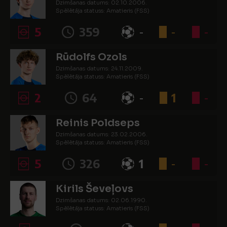
Dzimšanas datums: 02.10.2006.
Spēlētāja statuss: Amatieris (FSS)
5
359
-
-
-
Rūdolfs Ozols
Dzimšanas datums: 24.11.2009.
Spēlētāja statuss: Amatieris (FSS)
2
64
-
1
-
Reinis Poldseps
Dzimšanas datums: 23.02.2006.
Spēlētāja statuss: Amatieris (FSS)
5
326
1
-
-
Kirils Ševeļovs
Dzimšanas datums: 02.06.1990.
Spēlētāja statuss: Amatieris (FSS)