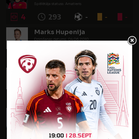
Spēlētāja statuss: Amatieris
4
293
-
-
-
Marks Hupenija
Dzimšanas datums: 04.06.2010.
Spēlētāja statuss: Amatieris
6
402
-
-
-
Markus Kicis
Dzimšanas datums: 16.05.2010.
Spēlētāja statuss: Amatieris
2
115
-
-
-
Ernests Korde
Dzimšanas datums: 04.03.2009.
Spēlētāja statuss: Amatieris
-
-
-
-
-