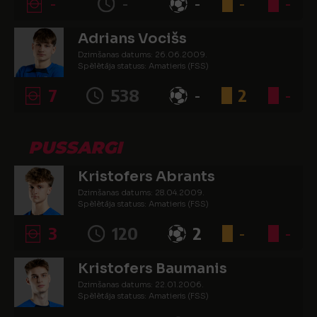
-
-
-
-
-
Adrians Vocišs
Dzimšanas datums: 26.06.2009.
Spēlētāja statuss: Amatieris (FSS)
7
538
-
2
-
PUSSARGI
Kristofers Abrants
Dzimšanas datums: 28.04.2009.
Spēlētāja statuss: Amatieris (FSS)
3
120
2
-
-
Kristofers Baumanis
Dzimšanas datums: 22.01.2006.
Spēlētāja statuss: Amatieris (FSS)