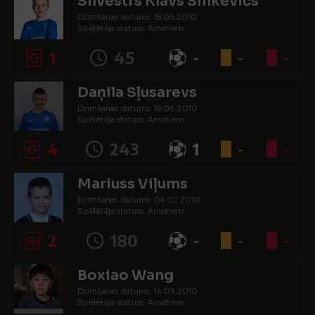
Silvestrs Klāvs Sinkevičs
Dzimšanas datums: 18.05.2010.
Spēlētāja statuss: Amatieris
1
45
-
-
-
Daņila Sļusarevs
Dzimšanas datums: 18.06.2010.
Spēlētāja statuss: Amatieris
4
243
1
-
-
Mariuss Viļums
Dzimšanas datums: 04.02.2010.
Spēlētāja statuss: Amatieris
2
180
-
-
-
Boxiao Wang
Dzimšanas datums: 14.09.2010.
Spēlētāja statuss: Amatieris