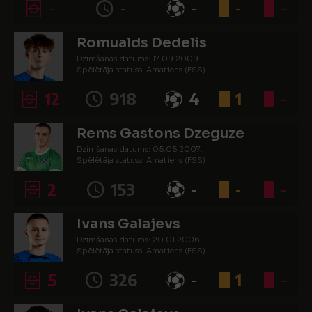
-
-
-
-
-
Romualds Dedelis
Dzimšanas datums: 17.09.2009.
Spēlētāja statuss: Amatieris (FSS)
12
918
4
1
-
Rems Gastons Dzeguze
Dzimšanas datums: 05.05.2007.
Spēlētāja statuss: Amatieris (FSS)
2
153
-
-
-
Ivans Galajevs
Dzimšanas datums: 20.01.2006.
Spēlētāja statuss: Amatieris (FSS)
5
326
-
1
-