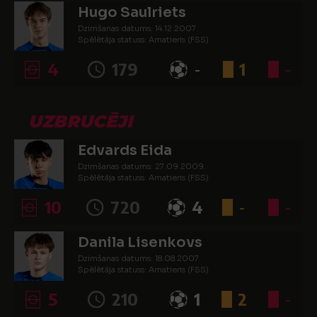
Hugo Saulriets
Dzimšanas datums: 14.12.2007.
Spēlētāja statuss: Amatieris (FSS)
4
179
-
1
-
UZBRUCĒJI
Edvards Eida
Dzimšanas datums: 27.09.2009.
Spēlētāja statuss: Amatieris (FSS)
10
720
4
-
-
Danila Lisenkovs
Dzimšanas datums: 18.08.2007.
Spēlētāja statuss: Amatieris (FSS)
5
210
1
2
-