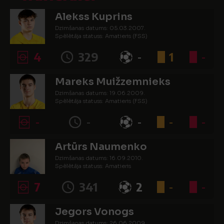
Alekss Kuprins
Dzimšanas datums: 05.03.2007.
Spēlētāja statuss: Amatieris (FSS)
4
329
-
1
-
Mareks Muižzemnieks
Dzimšanas datums: 19.06.2009.
Spēlētāja statuss: Amatieris (FSS)
-
-
-
-
-
Artūrs Naumenko
Dzimšanas datums: 16.09.2010.
Spēlētāja statuss: Amatieris
7
341
2
-
-
Jegors Vonogs
Dzimšanas datums: 26.06.2009.