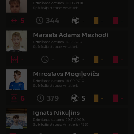
Dzimšanas datums: 10.03.2010.
Spēlētāja statuss: Amatieris
5
344
-
-
-
Marsels Adams Mezhodi
Dzimšanas datums: 14.12.2010.
Spēlētāja statuss: Amatieris
-
-
-
-
-
Miroslavs Mogiļevičs
Dzimšanas datums: 16.02.2010.
Spēlētāja statuss: Amatieris
6
379
5
-
-
Ignats Nikuļins
Dzimšanas datums: 29.11.2009.
Spēlētāja statuss: Amatieris (FSS)