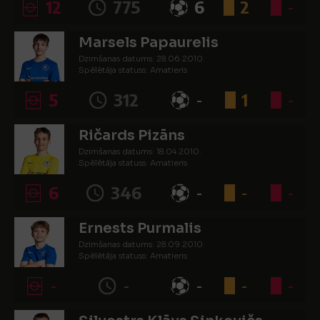
12
775
6
2
-
Marsels Papaurelis
Dzimšanas datums: 28.06.2010.
Spēlētāja statuss: Amatieris
5
312
-
1
-
Ričards Pizāns
Dzimšanas datums: 18.04.2010.
Spēlētāja statuss: Amatieris
6
346
-
-
-
Ernests Purmalis
Dzimšanas datums: 28.09.2010.
Spēlētāja statuss: Amatieris
-
-
-
-
-