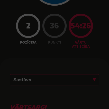
2
36
54:26
POZĪCIJA
PUNKTI
VĀRTU
ATTIECĪBA
Sastāvs
VĀRTSARGI