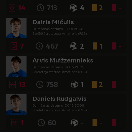
14
713
4
2
-
Dairis Mičulis
Dzimšanas datums: 27.01.2008.
Spēlētāja statuss: Amatieris (FSS)
7
467
2
1
-
Arvis Muižzemnieks
Dzimšanas datums: 19.06.2009.
Spēlētāja statuss: Amatieris (FSS)
13
758
1
2
-
Daniels Rudgalvis
Dzimšanas datums: 06.12.2009.
Spēlētāja statuss: Amatieris (FSS)
1
60
-
-
-