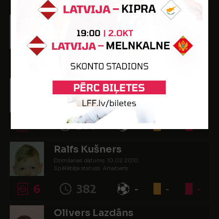
Adrians Kurakins
Dzimšanas datums: 30.12.2010.
Spēlētāja statuss: Amatieris
3
191
2
-
-
Davids Kurakins
Dzimšanas datums: 30.12.2010.
Spēlētāja statuss: Amatieris
4
200
-
-
-
Ralfs Kušners
Dzimšanas datums: 10.02.2010.
Spēlētāja statuss: Amatieris
6
382
-
-
-
Olivers Lazdāns