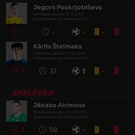
Jegors Poskrjobiševs
Dzimšanas datums: 12.12.2007.
Spēlētāja statuss: Amatieris (FSS)
-
-
-
-
-
Kārlis Šteimaks
Dzimšanas datums: 17.09.2009.
Spēlētāja statuss: Amatieris (FSS)
1
37
1
-
-
SPĒLĒTĀJI
Jēkabs Akimovs
Dzimšanas datums: 04.03.2010.
Spēlētāja statuss: Amatieris (FSS)
1
58
-
-
-