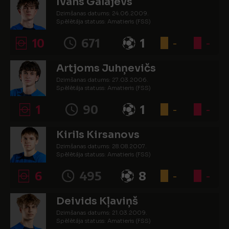
Ivans Galajevs
Dzimšanas datums: 24.06.2009.
Spēlētāja statuss: Amatieris (FSS)
10
671
1
-
-
Artjoms Juhņevičs
Dzimšanas datums: 27.03.2006.
Spēlētāja statuss: Amatieris (FSS)
1
90
1
-
-
Kirils Kirsanovs
Dzimšanas datums: 28.08.2007.
Spēlētāja statuss: Amatieris (FSS)
6
495
8
-
-
Deivids Kļaviņš
Dzimšanas datums: 21.03.2009.
Spēlētāja statuss: Amatieris (FSS)