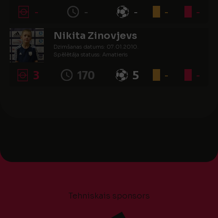
-
-
-
-
-
Nikita Zinovjevs
Dzimšanas datums: 07.01.2010.
Spēlētāja statuss: Amatieris
3
170
5
-
-
Tehniskais sponsors