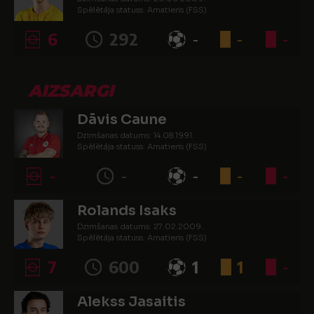
Spēlētāja statuss: Amatieris (FSS)
6
292
-
-
-
AIZSARGI
Dāvis Caune
Dzimšanas datums: 14.08.1991.
Spēlētāja statuss: Amatieris (FSS)
-
-
-
-
-
Rolands Isaks
Dzimšanas datums: 27.02.2009.
Spēlētāja statuss: Amatieris (FSS)
7
600
1
1
-
Alekss Jasaitis