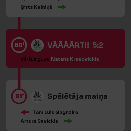
Ģirts Kalniņš
80’
VĀĀĀĀRTI! 5:2
Vārtus guva
Natans Krasovickis
81’
Spēlētāja maiņa
Tom Luis Gagnaire
Arturs Savickis