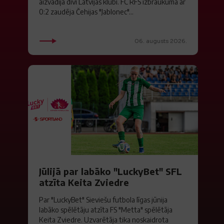
aizvadīja divi Latvijas klubi. FC RFS izbraukumā ar
0:2 zaudēja Čehijas "Jablonec"...
06. augusts 2026.
Jūlijā par labāko "LuckyBet" SFL
atzīta Keita Zviedre
Par "LuckyBet" Sieviešu futbola līgas jūnija
labāko spēlētāju atzīta FS "Metta" spēlētāja
Keita Zviedre. Uzvarētāja tika noskaidrota