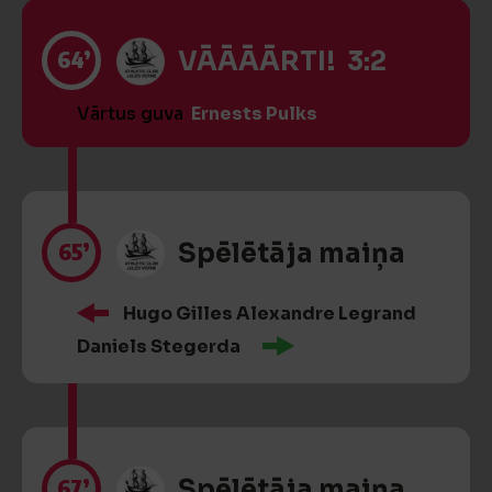
64’
VĀĀĀĀRTI! 3:2
Vārtus guva
Ernests Pulks
65’
Spēlētāja maiņa
Hugo Gilles Alexandre Legrand
Daniels Stegerda
67’
Spēlētāja maiņa