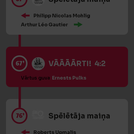
Philipp Nicolas Mohlig
Arthur Léo Gautier
67’
VĀĀĀĀRTI! 4:2
Vārtus guva
Ernests Pulks
76’
Spēlētāja maiņa
Roberts Upmalis