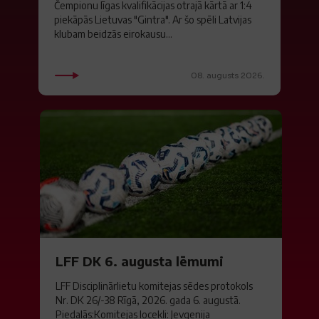
Čempionu līgas kvalifikācijas otrajā kārtā ar 1:4
piekāpās Lietuvas "Gintra". Ar šo spēli Latvijas
klubam beidzās eirokausu...
08. augusts 2026.
LFF DK 6. augusta lēmumi
LFF Disciplinārlietu komitejas sēdes protokols
Nr. DK 26/-38 Rīgā, 2026. gada 6. augustā.
Piedalās:Komitejas locekļi: Jevgenija