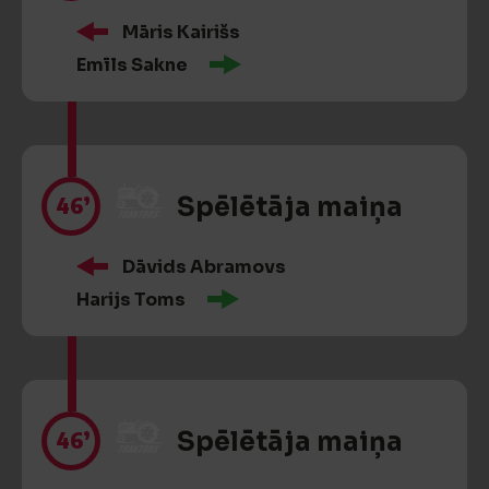
Māris Kairišs
Emīls Sakne
46’
Spēlētāja maiņa
Dāvids Abramovs
Harijs Toms
46’
Spēlētāja maiņa