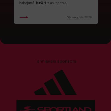
balsojumā, kurā tika apkopotas...
06. augusts 2026.
Tehniskais sponsors