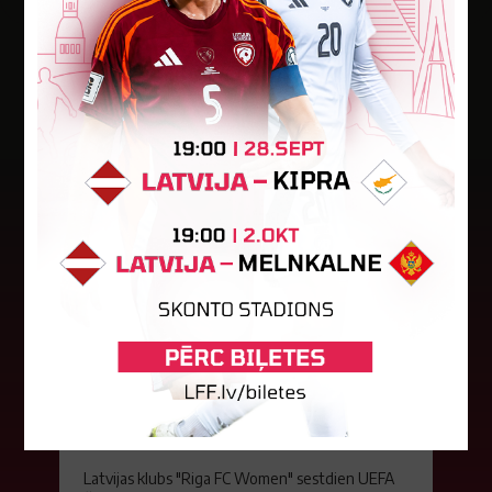
Jaunākās ziņas
"Riga FC Women" beidz
vēsturisko eirokausu sezonu
Latvijas klubs "Riga FC Women" sestdien UEFA