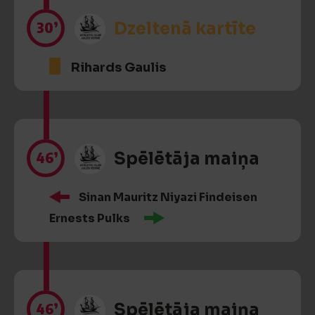
30’
Dzeltenā kartīte
Rihards Gaulis
46’
Spēlētāja maiņa
Sinan Mauritz Niyazi Findeisen
Ernests Pulks
46’
Spēlētāja maiņa