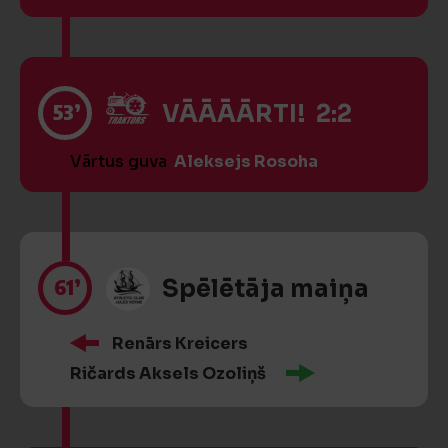
53’
VĀĀĀĀRTI! 2:2
Vārtus guva
Aleksejs Rosoha
61’
Spēlētāja maiņa
Renārs Kreicers
Ričards Aksels Ozoliņš