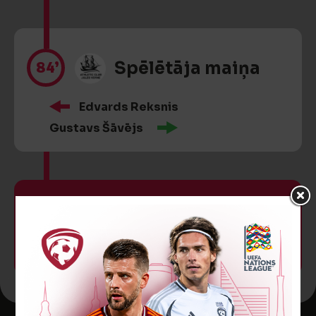
84’
Spēlētāja maiņa
Edvards Reksnis
Gustavs Šāvējs
90
+2’
VĀĀĀĀRTI! 6:2
Vārtus guva
Gustavs Šāvējs