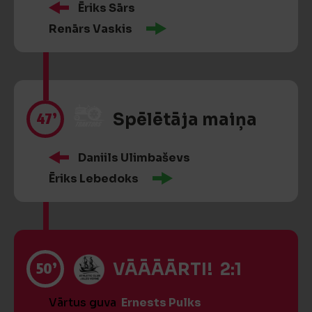
Ēriks Sārs
Renārs Vaskis
47’
Spēlētāja maiņa
Daniils Ulimbaševs
Ēriks Lebedoks
50’
VĀĀĀĀRTI! 2:1
Vārtus guva
Ernests Pulks