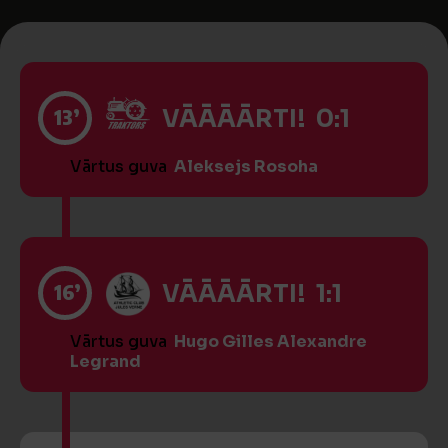
13’
VĀĀĀĀRTI! 0:1
Vārtus guva
Aleksejs Rosoha
16’
VĀĀĀĀRTI! 1:1
Vārtus guva
Hugo Gilles Alexandre
Legrand