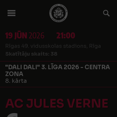
19 JŪN
2026
21:00
Rīgas 49. vidusskolas stadions, Rīga
Skatītāju skaits:
38
"DALI DALI" 3. LĪGA 2026 - CENTRA
ZONA
8. kārta
AC JULES VERNE