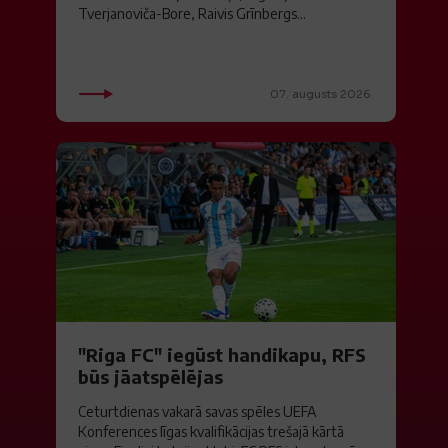
Tverjanoviča-Bore, Raivis Grīnbergs...
07. augusts 2026.
"Riga FC" iegūst handikapu, RFS
būs jāatspēlējas
Ceturtdienas vakarā savas spēles UEFA
Konferences līgas kvalifikācijas trešajā kārtā