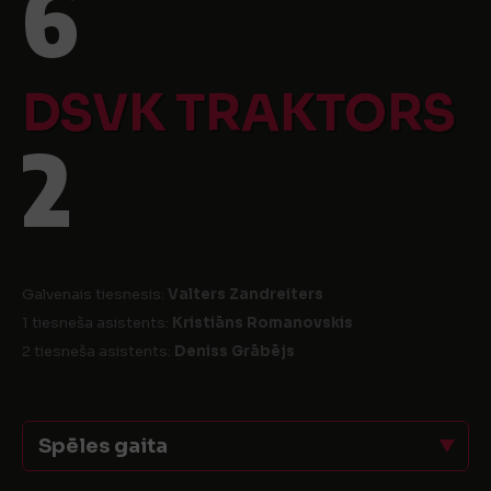
6
DSVK TRAKTORS
2
Galvenais tiesnesis:
Valters Zandreiters
1 tiesneša asistents:
Kristiāns Romanovskis
2 tiesneša asistents:
Deniss Grābējs
Spēles gaita