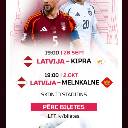
"Riga FC Women" liek kārtīgi
pasvīst dānietēm
Latvijas čempions sieviešu futbolā "Riga FC
Women" trešdien aizvadīja UEFA Čempionu līgas
kvalifikācijas otrās kārtas pusfināla spēli Dānijā
pret "HB Køge". Cīņā pret...
05. augusts 2026.
FK "Auda" pie eirokausu galda