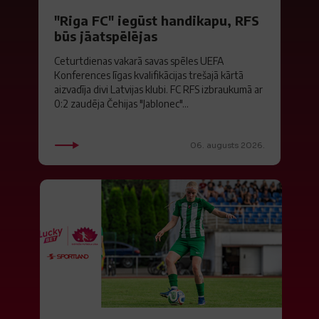
"Riga FC" iegūst handikapu, RFS
būs jāatspēlējas
Ceturtdienas vakarā savas spēles UEFA
Konferences līgas kvalifikācijas trešajā kārtā
aizvadīja divi Latvijas klubi. FC RFS izbraukumā ar
0:2 zaudēja Čehijas "Jablonec"...
06. augusts 2026.