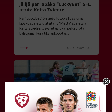
Jūlijā par labāko "LuckyBet" SFL
atzīta Keita Zviedre
Par "LuckyBet" Sieviešu futbola līgas jūnija
labāko spēlētāju atzīta FS "Metta" spēlētāja
Keita Zviedre. Uzvarētāja tika noskaidrota
balsojumā, kurā tika apkopotas...
06. augusts 2026.