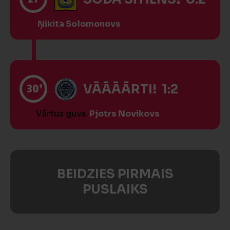
Ņikita Solomonovs
30’
VĀĀĀĀRTI! 1:2
Vārtus guva
Pjotrs Novikovs
BEIDZIES PIRMAIS
PUSLAIKS