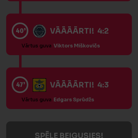
40’
VĀĀĀĀRTI! 4:2
Vārtus guva
Viktors Miškovičs
47’
VĀĀĀĀRTI! 4:3
Vārtus guva
Edgars Sprūdžs
SPĒLE BEIGUSIES!