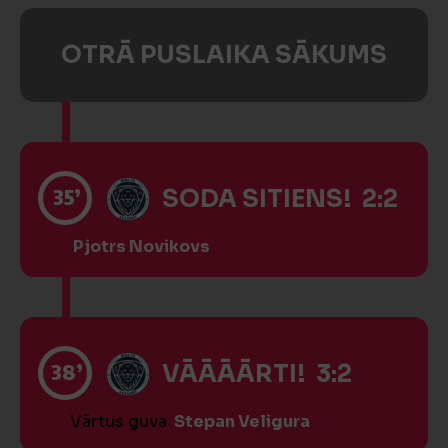
OTRĀ PUSLAIKA SĀKUMS
35’
SODA SITIENS! 2:2
Pjotrs Novikovs
38’
VĀĀĀĀRTI! 3:2
Vārtus guva
Stepan Veligura