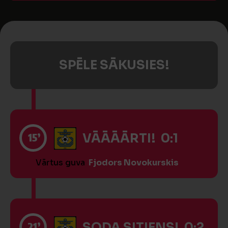
SPĒLE SĀKUSIES!
15’
VĀĀĀĀRTI! 0:1
Vārtus guva
Fjodors Novokurskis
21’
SODA SITIENS! 0:2