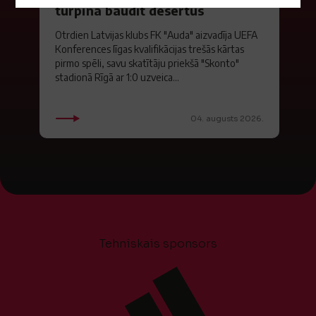
turpina baudīt desertus
Otrdien Latvijas klubs FK "Auda" aizvadīja UEFA
Konferences līgas kvalifikācijas trešās kārtas
pirmo spēli, savu skatītāju priekšā "Skonto"
stadionā Rīgā ar 1:0 uzveica...
04. augusts 2026.
Tehniskais sponsors