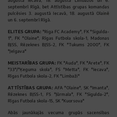
augustā Iecavā, 18. augustā Limbažos un 6.
septembrī Rīgā, bet Attīstības grupas komandas
pulcēsies 3. augustā Iecavā, 18. augustā Olainē
un 6. septembrī Rīgā.
ELITES GRUPA:
"Riga FC Academy", FK "Sigulda-
1", FK "Olaine", Rīgas Futbola skola-1, Madonas
BJSS, Rēzeknes BJSS-2, FK "Tukums 2000", FK
"Jelgava"
MEISTARĪBAS GRUPA:
FK "Auda", FK "Arete", FK
"33"/"Ķeguma skola", FS "Metta", FK "Iecava",
Rīgas Futbola skola-2, FK "Limbaži"
ATTĪSTĪBAS GRUPA:
AFA "Olaine", SK "Imanta",
Rēzeknes BJSS-1, FS "Jūrmala", FK "Sigulda-2",
Rīgas Futbola skola-15, SK "Kuorsova"
Abās jaunākajās vecuma grupās sacensības