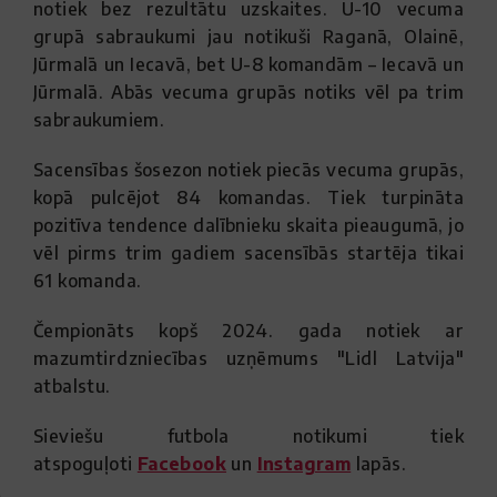
notiek bez rezultātu uzskaites. U-10 vecuma
grupā sabraukumi jau notikuši Raganā, Olainē,
Jūrmalā un Iecavā, bet U-8 komandām – Iecavā un
Jūrmalā. Abās vecuma grupās notiks vēl pa trim
sabraukumiem.
Sacensības šosezon notiek piecās vecuma grupās,
kopā pulcējot 84 komandas. Tiek turpināta
pozitīva tendence dalībnieku skaita pieaugumā, jo
vēl pirms trim gadiem sacensībās startēja tikai
61 komanda.
Čempionāts kopš 2024. gada notiek ar
mazumtirdzniecības uzņēmums "Lidl Latvija"
atbalstu.
Sieviešu futbola notikumi tiek
atspoguļoti
Facebook
un
Instagram
lapās.