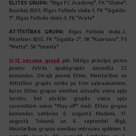
ELITES GRUPA:
"Riga FC Academy", FK "Olaine",
Bauskas BJSS, Rīgas Futbola skola-1, FK "Sigulda-
1", Rīgas Futbola skola-3, FK "Arete"
ATTĪSTĪBAS GRUPA:
Rīgas Futbola skola-2,
Rēzeknes BJSS, FK "Sigulda-2", SK "Kuorsova", FS
"Metta", SK "Imanta"
U-12 vecuma grupā
pēc līdzīga principa pirmo
posmu četrās apakšgrupās aizvadīja 22
komandas. Otrajā posmā Elites, Meistarības un
Attīstības grupās notiks pa trim sabraukumiem,
kuros Elites grupas vienības aizvadīs viena apļa
turnīru, bet pārējās grupās viena apļa
sacensībām sekos "Play-off" mači. Elites grupas
komandas satiksies 6. augustā Madonā, 17.
augustā Tukumā un 6. septembrī Rīgā,
Meistarības grupas vienības mērosies spēkiem 3.