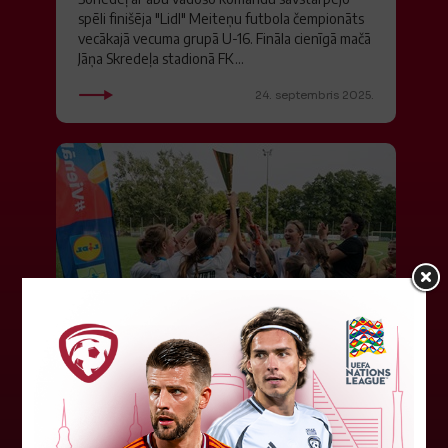
spēli finišēja "Lidl" Meiteņu futbola čempionāts
vecākajā vecuma grupā U-16. Fināla cienīgā mačā
Jāņa Skredeļa stadionā FK...
24. septembris 2025.
SK "Amber" plūc uzvaras laurus
meiteņu U-12 čempionātā
Par "Lidl" Meiteņu futbola čempionāta U-12
vecuma grupas uzvarētāju Elites grupā kļuvusi