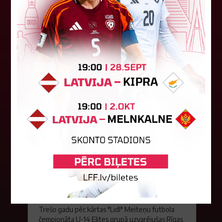
SK "Amber" komanda, tādējādi pārtraucot Rīgas
Futbola skolas trīs sezonu uzvaras...
17. septembris 2025.
Meiteņu U-14 čempionātā trešo
gadu pēc kārtas uzvar Rīgas
Futbola skola
Trešo gadu pēc kārtas "Lidl" Meiteņu futbola
čempionāta U-14 Elites grupā uzvarējušas Rīgas