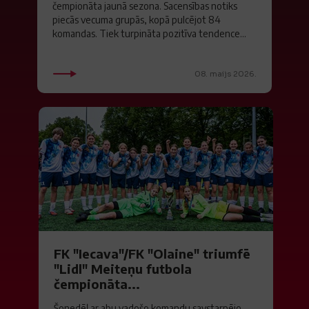
čempionāta jaunā sezona. Sacensības notiks
piecās vecuma grupās, kopā pulcējot 84
komandas. Tiek turpināta pozitīva tendence...
08. maijs 2026.
FK "Iecava"/FK "Olaine" triumfē
"Lidl" Meiteņu futbola
čempionāta...
Šonedēļ ar abu vadošo komandu savstarpējo