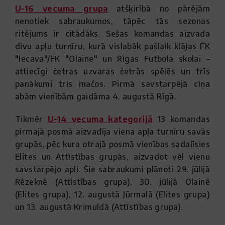
U-16 vecuma grupa
atšķirībā no pārējām
nenotiek sabraukumos, tāpēc tās sezonas
ritējums ir citādāks. Sešas komandas aizvada
divu apļu turnīru, kurā vislabāk pašlaik klājas FK
"Iecava"/FK "Olaine" un Rīgas Futbola skolai –
attiecīgi četras uzvaras četrās spēlēs un trīs
panākumi trīs mačos. Pirmā savstarpējā cīņa
abām vienībām gaidāma 4. augustā Rīgā.
Tikmēr
U-14 vecuma kategorijā
13 komandas
pirmajā posmā aizvadīja viena apļa turnīru savās
grupās, pēc kura otrajā posmā vienības sadalīsies
Elites un Attīstības grupās, aizvadot vēl vienu
savstarpējo apli. Šie sabraukumi plānoti 29. jūlijā
Rēzeknē (Attīstības grupa), 30. jūlijā Olainē
(Elites grupa), 12. augustā Jūrmalā (Elites grupa)
un 13. augustā Krimuldā (Attīstības grupa).