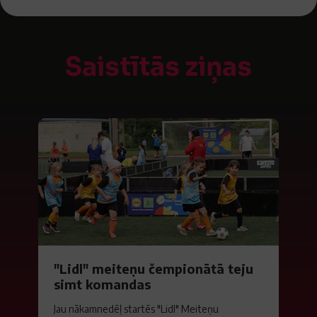
Saistītās ziņas
"Lidl" meiteņu čempionātā teju
simt komandas
Jau nākamnedēļ startēs "Lidl" Meiteņu