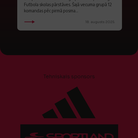
Futbola skolas pārstāves. Šajā vecuma grupā 12
komandas pēc pirmā posma...
18. augusts 2025.
Tehniskais sponsors