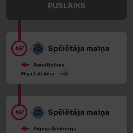
PUSLAIKS
46’
Spēlētāja maiņa
Anna Belova
Miyu Takahira
46’
Spēlētāja maiņa
Signija Šenberga