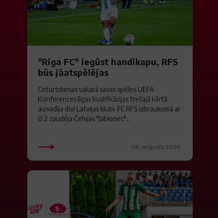
"Riga FC" iegūst handikapu, RFS
būs jāatspēlējas
Ceturtdienas vakarā savas spēles UEFA
Konferences līgas kvalifikācijas trešajā kārtā
aizvadīja divi Latvijas klubi. FC RFS izbraukumā ar
0:2 zaudēja Čehijas "Jablonec"...
06. augusts 2026.