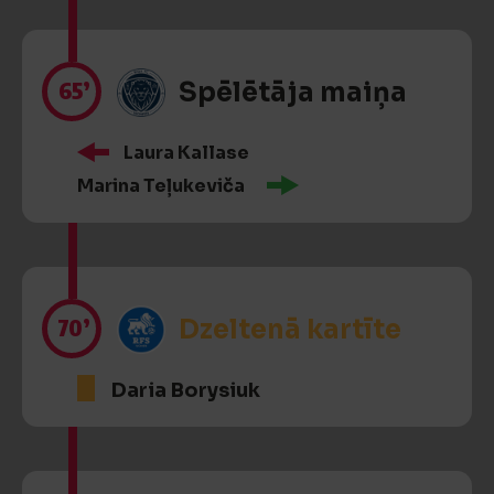
65’
Spēlētāja maiņa
Laura Kallase
Marina Teļukeviča
70’
Dzeltenā kartīte
Daria Borysiuk