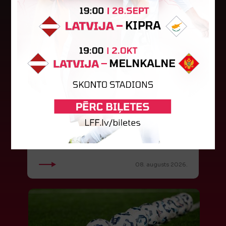
"Riga FC Women" beidz
vēsturisko eirokausu sezonu
Latvijas klubs "Riga FC Women" sestdien UEFA
Čempionu līgas kvalifikācijas otrajā kārtā ar 1:4
piekāpās Lietuvas "Gintra". Ar šo spēli Latvijas
klubam beidzās eirokausu...
08. augusts 2026.