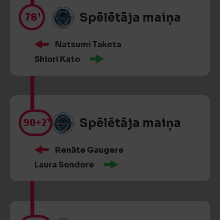
78’
Spēlētāja maiņa
Natsumi Taketa
Shiori Kato
90
+2’
Spēlētāja maiņa
Renāte Gaugere
Laura Sondore