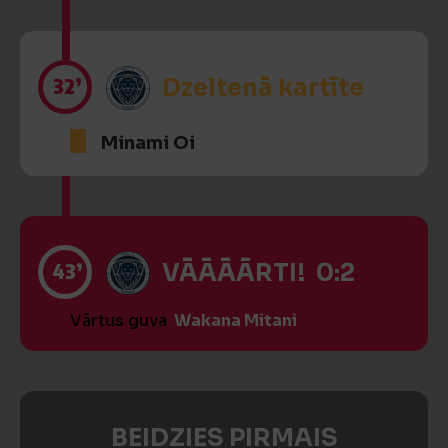
32’
Dzeltenā kartīte
Minami Oi
43’
VĀĀĀĀRTI! 0:2
Vārtus guva
Wakana Mitani
BEIDZIES PIRMAIS