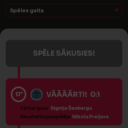
Spēles gaita
SPĒLE SĀKUSIES!
17’
VĀĀĀĀRTI! 0:1
Vārtus guva
Signija Šenberga
Rezultatīvi piespēlēja
Nikola Preijere