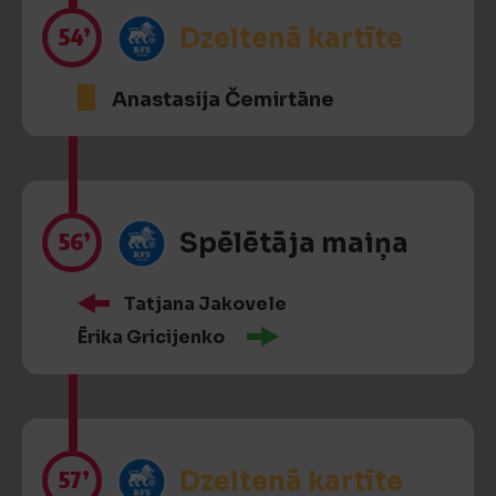
54’
Dzeltenā kartīte
Anastasija Čemirtāne
56’
Spēlētāja maiņa
Tatjana Jakovele
Ērika Gricijenko
57’
Dzeltenā kartīte