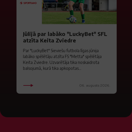
Jūlijā par labāko "LuckyBet" SFL
atzīta Keita Zviedre
Par "LuckyBet" Sieviešu futbola līgas jūnija
labāko spēlētāju atzīta FS "Metta" spēlētāja
Keita Zviedre. Uzvarētāja tika noskaidrota
balsojumā, kurā tika apkopotas...
06. augusts 2026.