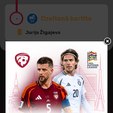
-
Dzeltenā kartīte
Jurijs Žigajevs
Jaunākās ziņas