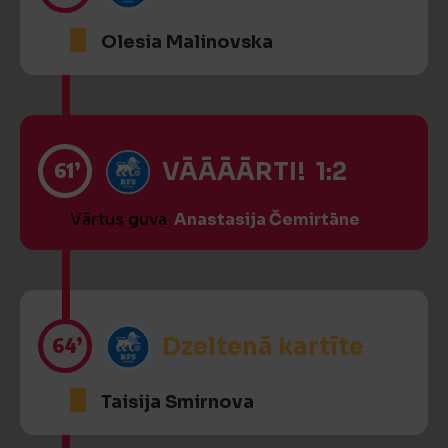
Olesia Malinovska
61’
VĀĀĀĀRTI! 1:2
Vārtus guva
Anastasija Čemirtāne
64’
Dzeltenā kartīte
Taisija Smirnova