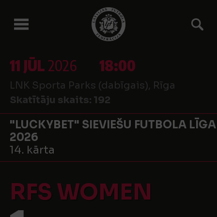
11 JŪL
2026
18:00
LNK Sporta Parks (dabīgais), Rīga
Skatītāju skaits:
192
"LUCKYBET" SIEVIEŠU FUTBOLA LĪGA
2026
14. kārta
RFS WOMEN