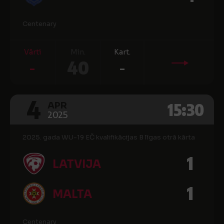
Centenary
Vārti
Min.
Kart.
-
40
-
4
15:30
APR
2025
2025. gada WU-19 EČ kvalifikācijas B līgas otrā kārta
1
LATVIJA
1
MALTA
Centenary