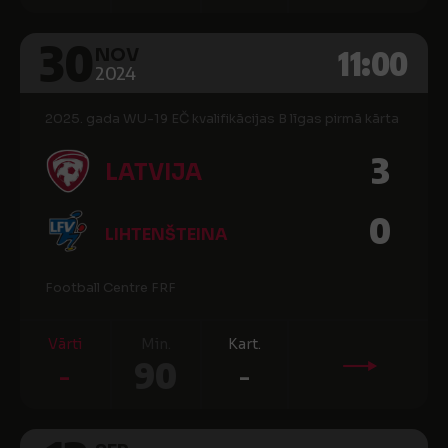
30
11:00
NOV
2024
2025. gada WU-19 EČ kvalifikācijas B līgas pirmā kārta
3
LATVIJA
0
LIHTENŠTEINA
Football Centre FRF
Vārti
Min.
Kart.
-
90
-