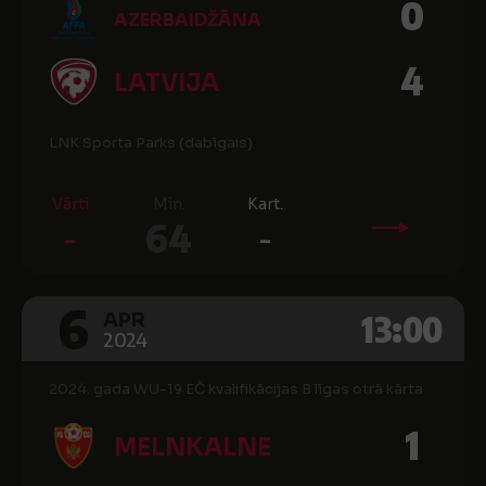
0
AZERBAIDŽĀNA
4
LATVIJA
LNK Sporta Parks (dabīgais)
Vārti
Min.
Kart.
-
64
-
6
13:00
APR
2024
2024. gada WU-19 EČ kvalifikācijas B līgas otrā kārta
1
MELNKALNE