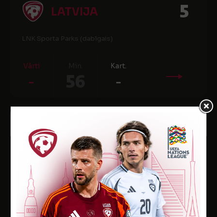
5
LATVIJA
LNK Sporta Parks (dabīgais)
Vārti
Min.
Kart.
-
56
-
31
14:30
OKT
2023
2024. gada WU-19 EČ kvalifikācijas B līgas pirmā kārta
0
GRUZIJA
0
LATVIJA