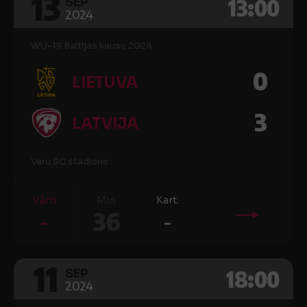
13
13:00
SEP
2024
WU-19 Baltijas kauss 2024
0
LIETUVA
3
LATVIJA
Veru SC stadions
Vārti
Min.
Kart.
-
36
-
11
18:00
SEP
2024