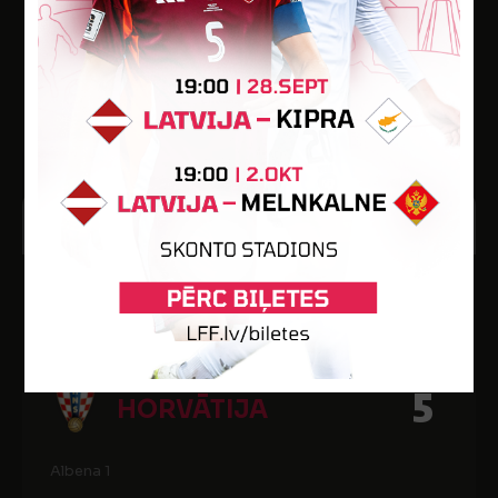
Druzhba
Vārti
Min.
Kart.
-
65
-
25
11:00
OKT
2023
2024. gada WU-19 EČ kvalifikācijas B līgas pirmā kārta
0
LATVIJA
5
HORVĀTIJA
Albena 1