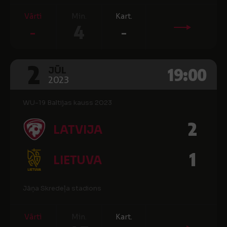
Vārti
Min.
Kart.
-
4
-
2
19:00
JŪL
2023
WU-19 Baltijas kauss 2023
2
LATVIJA
1
LIETUVA
Jāņa Skredeļa stadions
Vārti
Min.
Kart.