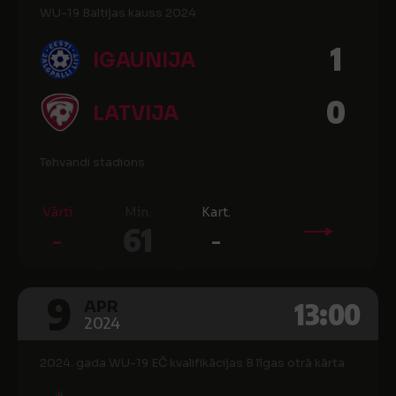
WU-19 Baltijas kauss 2024
1
IGAUNIJA
0
LATVIJA
Tehvandi stadions
Vārti
Min.
Kart.
-
61
-
9
13:00
APR
2024
2024. gada WU-19 EČ kvalifikācijas B līgas otrā kārta