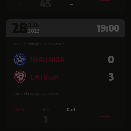
-
45
-
28
19:00
JŪN
2023
WU-19 Baltijas kauss 2023
0
IGAUNIJA
3
LATVIJA
Jāņa Skredeļa stadions
Vārti
Min.
Kart.
-
1
-