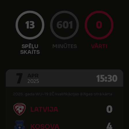
13
601
0
SPĒĻU
MINŪTES
VĀRTI
SKAITS
7
15:30
APR
2025
2025. gada WU-19 EČ kvalifikācijas B līgas otrā kārta
0
LATVIJA
4
KOSOVA