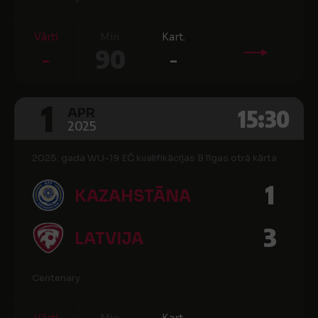
Vārti
Min.
Kart.
-
90
-
1
15:30
APR
2025
2025. gada WU-19 EČ kvalifikācijas B līgas otrā kārta
1
KAZAHSTĀNA
3
LATVIJA
Centenary