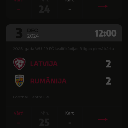
Vārti
Min.
Kart.
-
24
-
3
12:00
DEC
2024
2025. gada WU-19 EČ kvalifikācijas B līgas pirmā kārta
2
LATVIJA
2
RUMĀNIJA
Football Centre FRF
Vārti
Min.
Kart.
-
25
-