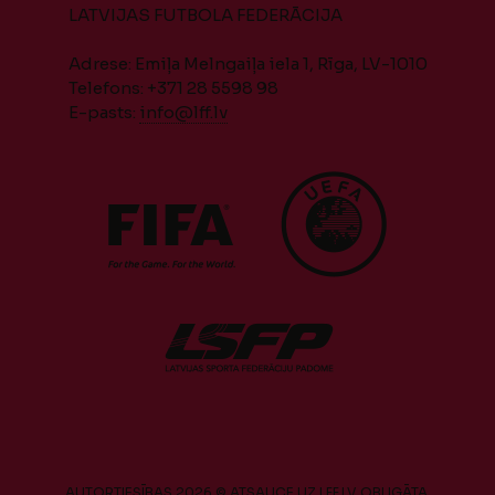
LATVIJAS FUTBOLA FEDERĀCIJA
Adrese: Emiļa Melngaiļa iela 1, Rīga, LV-1010
Telefons: +371 28 5598 98
E-pasts:
info@lff.lv
AUTORTIESĪBAS 2026 © ATSAUCE UZ LFF.LV OBLIGĀTA.