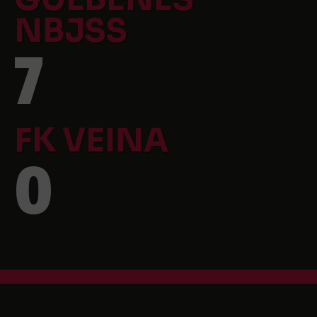
NBJSS
7
FK VEINA
0