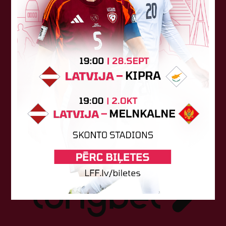
Sponsori