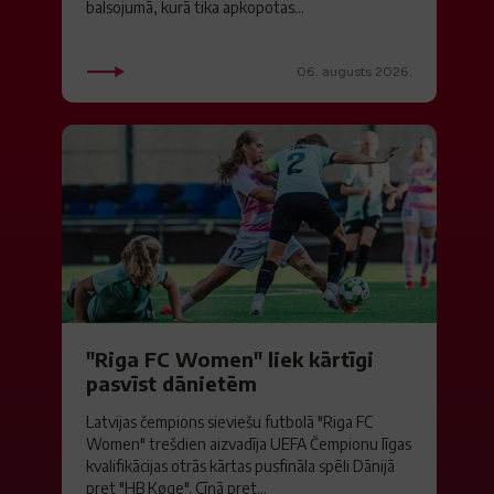
balsojumā, kurā tika apkopotas...
06. augusts 2026.
"Riga FC Women" liek kārtīgi
pasvīst dānietēm
Latvijas čempions sieviešu futbolā "Riga FC
Women" trešdien aizvadīja UEFA Čempionu līgas
kvalifikācijas otrās kārtas pusfināla spēli Dānijā
pret "HB Køge". Cīņā pret...