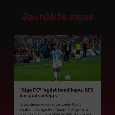
Jaunākās ziņas
"Riga FC" iegūst handikapu, RFS
būs jāatspēlējas
Ceturtdienas vakarā savas spēles UEFA
Konferences līgas kvalifikācijas trešajā kārtā
aizvadīja divi Latvijas klubi. FC RFS izbraukumā ar