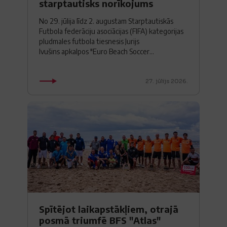
starptautisks norīkojums
No 29. jūlija līdz 2. augustam Starptautiskās
Futbola federāciju asociācijas (FIFA) kategorijas
pludmales futbola tiesnesis Jurijs
Ivušins apkalpos "Euro Beach Soccer...
27. jūlijs 2026.
Spītējot laikapstākļiem, otrajā
posmā triumfē BFS "Atlas"