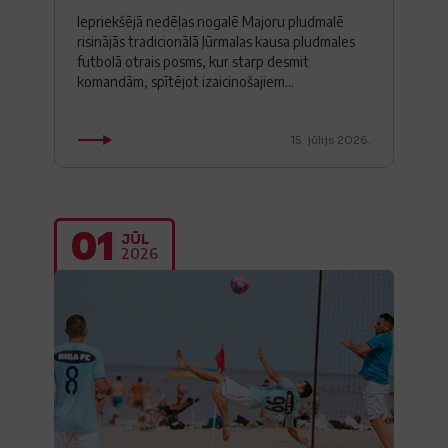
Iepriekšējā nedēļas nogalē Majoru pludmalē
risinājās tradicionālā Jūrmalas kausa pludmales
futbolā otrais posms, kur starp desmit
komandām, spītējot izaicinošajiem...
15. jūlijs 2026.
01
JŪL
2026