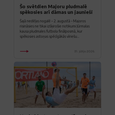
Šo svētdien Majoru pludmalē
spēkosies arī dāmas un jaunieši
Šajā nedēļas nogalē – 2. augustā – Majoros
risināsies ne tikai izšķirošie notikumi Jūrmalas
kausa pludmales futbola finālposmā, kur
spēkosies astoņas spēcīgākās vīriešu...
31. jūlijs 2026.