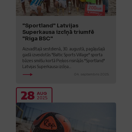
"Sportland" Latvijas
Superkausa izcīņā triumfē
"Riga BSC"
Aizvadītajā sestdienā, 30. augustā, pagājušajā
gadā izveidotās "Baltic Sports Village" sporta
bāzes smilšu kortā Piņķos risinājās "Sportland"
Latvijas Superkausa izcīņa...
04. septembris 2025.
28
AUG
2025