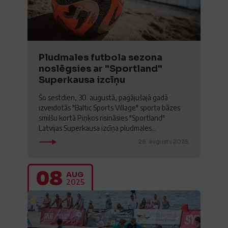
Pludmales futbola sezona
noslēgsies ar "Sportland"
Superkausa izcīņu
Šo sestdien, 30. augustā, pagājušajā gadā
izveidotās "Baltic Sports Village" sporta bāzes
smilšu kortā Piņķos risināsies "Sportland"
Latvijas Superkausa izcīņa pludmales...
28. augusts 2025.
08
AUG
2025