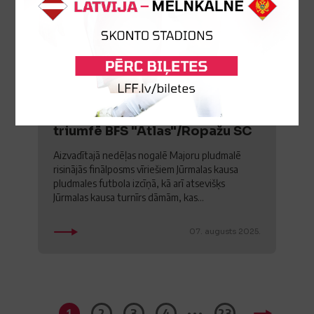
Jūrmalas kausa finālposmā
triumfē BFS "Atlas"/Ropažu SC
Aizvadītajā nedēļas nogalē Majoru pludmalē
risinājās finālposms vīriešiem Jūrmalas kausa
pludmales futbola izcīņā, kā arī atsevišķs
Jūrmalas kausa turnīrs dāmām, kas...
07. augusts 2025.
...
1
2
3
4
23