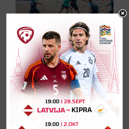
Aizvadītas tradicionālās "Busel
Cup" sacensības jauniešiem
Iepriekšējā svētdienā Majoru pludmalē paralēli
Jūrmalas kausa pludmales futbola izcīņai
kungiem un dāmām risinājās arī tradicionālās
"Busel Cup" sacensības pludmales...
08. augusts 2025.
07
AUG
2025