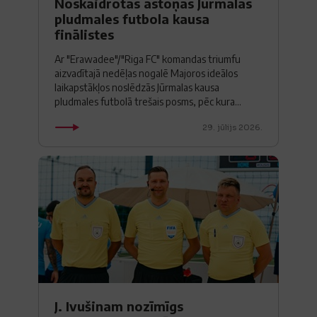
Noskaidrotas astoņas Jūrmalas
pludmales futbola kausa
finālistes
Ar "Erawadee"/"Riga FC" komandas triumfu
aizvadītajā nedēļas nogalē Majoros ideālos
laikapstākļos noslēdzās Jūrmalas kausa
pludmales futbolā trešais posms, pēc kura...
29. jūlijs 2026.
J. Ivušinam nozīmīgs