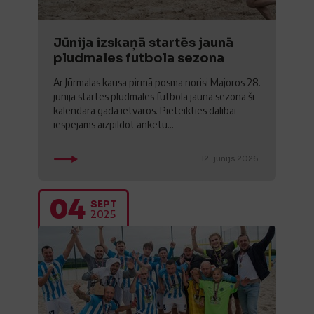
Jūnija izskaņā startēs jaunā
pludmales futbola sezona
Ar Jūrmalas kausa pirmā posma norisi Majoros 28.
jūnijā startēs pludmales futbola jaunā sezona šī
kalendārā gada ietvaros. Pieteikties dalībai
iespējams aizpildot anketu...
12. jūnijs 2026.
04
SEPT
2025