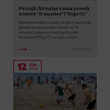
Pirmajā Jūrmalas kausa posmā
triumfē "Erawadee"/"Riga FC"
Iepriekšējā nedēļas nogalē startēja tradicionālais
Jūrmalas kauss pludmales futbolā, kur 13
komandu konkurencē nepārspēta palika
"Erawadee"/"Riga FC", aiz sevis atstājot...
01. jūlijs 2026.
12
JŪN
2026