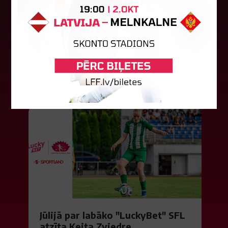
būs jāatspēlējas
Ceturtdienas vakarā savas spēles UEFA
Konferences līgas kvalifikācijas trešajā kārtā
aizvadīja divi Latvijas klubi. FC RFS izbraukumā ar
0:2 zaudēja Čehijas "Jablonec"...
06. augusts 2026.
Jūlijā par labāko "LuckyBet" SFL
atzīta Keita Zviedre