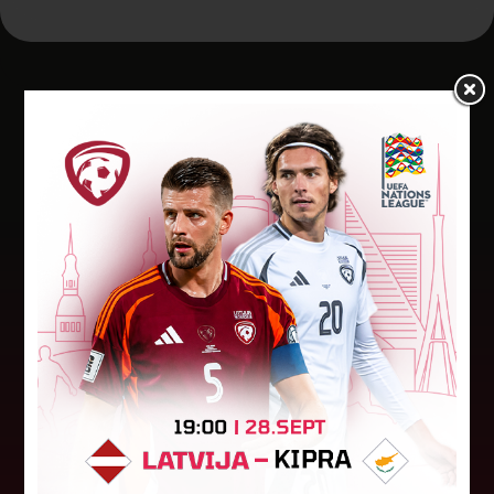
Jaunākās ziņas
"Riga FC" iegūst handikapu, RFS