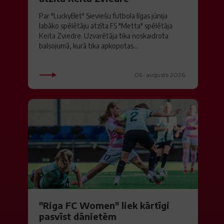
Par "LuckyBet" Sieviešu futbola līgas jūnija
labāko spēlētāju atzīta FS "Metta" spēlētāja
Keita Zviedre. Uzvarētāja tika noskaidrota
balsojumā, kurā tika apkopotas...
06. augusts 2026.
"Riga FC Women" liek kārtīgi
pasvīst dānietēm