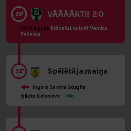
25’
VĀĀĀĀRTI! 2:0
Vārtus guva
Ndualu Louis M'Vemba
Pahama
32’
Spēlētāja maiņa
Ingars Sarmis Stuglis
Ņikita Koļesovs