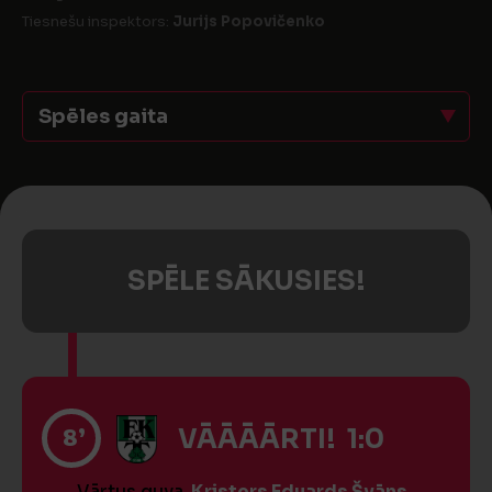
Tiesnešu inspektors:
Jurijs Popovičenko
Spēles gaita
SPĒLE SĀKUSIES!
8’
VĀĀĀĀRTI! 1:0
Vārtus guva
Kristers Eduards Švāns