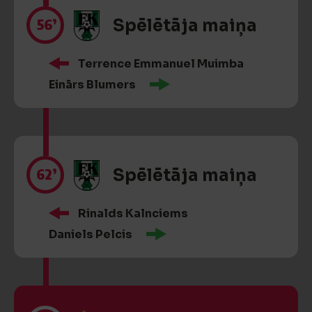
56’
Spēlētāja maiņa
Terrence Emmanuel Muimba
Einārs Blumers
62’
Spēlētāja maiņa
Rinalds Kalnciems
Daniels Pelcis