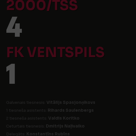
2000/TSS
4
FK VENTSPILS
1
Galvenais tiesnesis:
Vitālijs Spasjonņikovs
1 tiesneša asistents:
Rihards Saulenbergs
2 tiesneša asistents:
Valdis Koritko
Ceturtais tiesnesis:
Dmitrijs Naļivaiko
Delegāts:
Konstantīns Rubīns