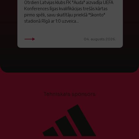
Otrdien Latvijas klubs FK "Auda" aizvadīja UEFA
Konferences līgas kvalifikācijas trešās kārtas
pirmo spēli, savu skatītāju priekšā "Skonto"
stadionā Rīgā ar 1:0 uzveica...
04. augusts 2026.
Tehniskais sponsors