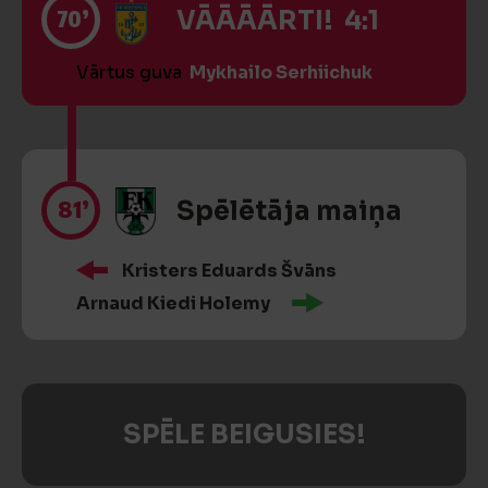
70’
VĀĀĀĀRTI! 4:1
Vārtus guva
Mykhailo Serhiichuk
81’
Spēlētāja maiņa
Kristers Eduards Švāns
Arnaud Kiedi Holemy
SPĒLE BEIGUSIES!