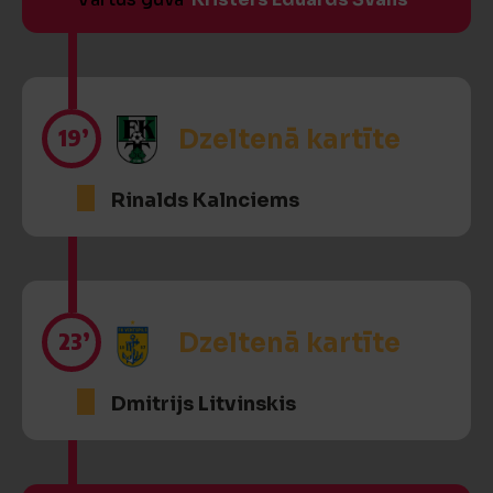
19’
Dzeltenā kartīte
Rinalds Kalnciems
23’
Dzeltenā kartīte
Dmitrijs Litvinskis