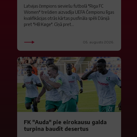
Latvijas čempions sieviešu futbolā "Riga FC
Women" trešdien aizvadīja UEFA Čempionu līgas
kvalifikācijas otrās kārtas pusfināla spēli Dānijā
pret "HB Køge". Cīņā pret...
05. augusts 2026.
FK "Auda" pie eirokausu galda
turpina baudīt desertus