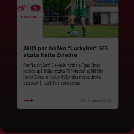
Jūlijā par labāko "LuckyBet" SFL
atzīta Keita Zviedre
Par "LuckyBet" Sieviešu futbola līgas jūnija
labāko spēlētāju atzīta FS "Metta" spēlētāja
Keita Zviedre. Uzvarētāja tika noskaidrota
balsojumā, kurā tika apkopotas...
06. augusts 2026.