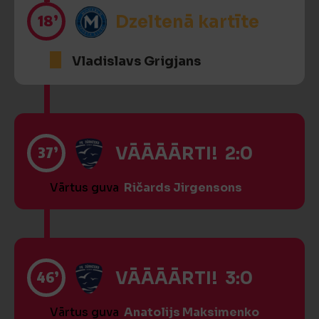
18’
Dzeltenā kartīte
Vladislavs Grigjans
37’
VĀĀĀĀRTI! 2:0
Vārtus guva
Ričards Jirgensons
46’
VĀĀĀĀRTI! 3:0
Vārtus guva
Anatolijs Maksimenko