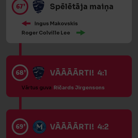
67’
Spēlētāja maiņa
Ingus Makovskis
Roger Colville Lee
68’
VĀĀĀĀRTI! 4:1
Vārtus guva
Ričards Jirgensons
69’
VĀĀĀĀRTI! 4:2