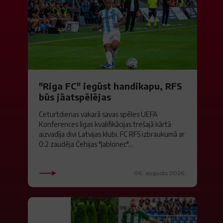
"Riga FC" iegūst handikapu, RFS
būs jāatspēlējas
Ceturtdienas vakarā savas spēles UEFA
Konferences līgas kvalifikācijas trešajā kārtā
aizvadīja divi Latvijas klubi. FC RFS izbraukumā ar
0:2 zaudēja Čehijas "Jablonec"...
06. augusts 2026.