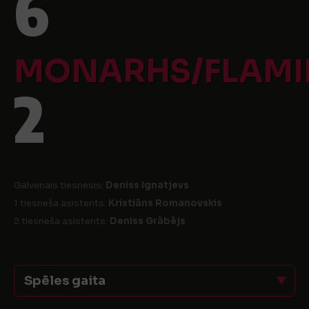
6
MONARHS/FLAM
2
Galvenais tiesnesis:
Deniss Ignatjevs
1 tiesneša asistents:
Kristiāns Romanovskis
2 tiesneša asistents:
Deniss Grābējs
Spēles gaita