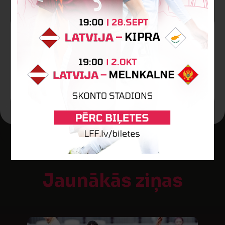
90’
Otra dzeltenā
kartīte
Aleksejs Rosoha
Jaunākās ziņas