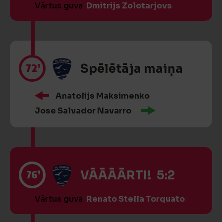
Vārtus guva
Dmitrijs Zolotarjovs
72’
Spēlētāja maiņa
Anatolijs Maksimenko
Jose Salvador Navarro
76’
VĀĀĀĀRTI! 5:2
Vārtus guva
Renato Stella Torquato