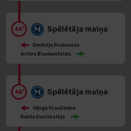
46’
Spēlētāja maiņa
Dmitrijs Prohorovs
Artūrs Blankenfelds
46’
Spēlētāja maiņa
Oļegs Kravčenko
Raitis Dzelzkalējs