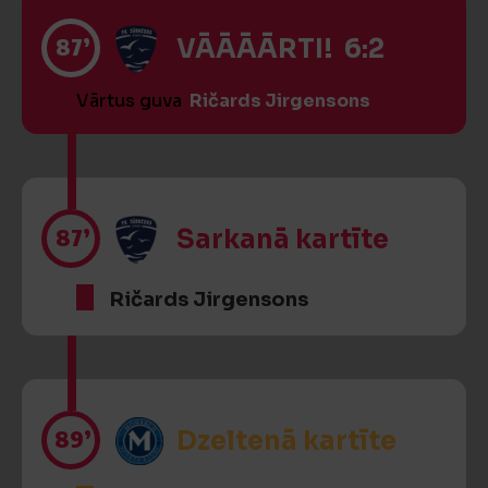
87’
VĀĀĀĀRTI! 6:2
Vārtus guva
Ričards Jirgensons
87’
Sarkanā kartīte
Ričards Jirgensons
89’
Dzeltenā kartīte