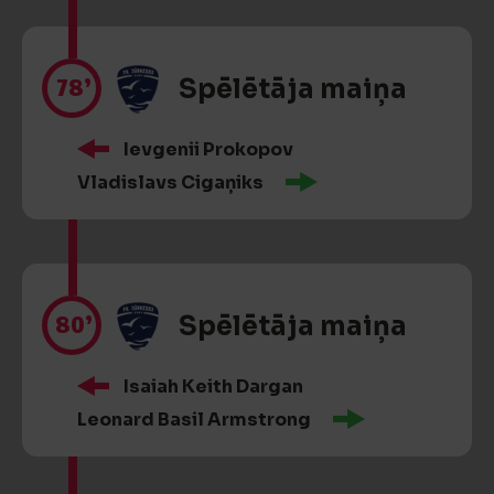
78’
Spēlētāja maiņa
Ievgenii Prokopov
Vladislavs Cigaņiks
80’
Spēlētāja maiņa
Isaiah Keith Dargan
Leonard Basil Armstrong