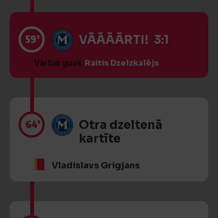
59’
VĀĀĀĀRTI! 3:1
Vārtus guva
Raitis Dzelzkalējs
64’
Otra dzeltenā
kartīte
Vladislavs Grigjans