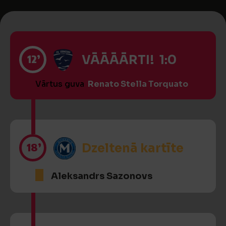
12’
VĀĀĀĀRTI! 1:0
Vārtus guva
Renato Stella Torquato
18’
Dzeltenā kartīte
Aleksandrs Sazonovs