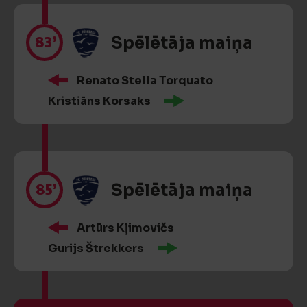
83’
Spēlētāja maiņa
Renato Stella Torquato
Kristiāns Korsaks
85’
Spēlētāja maiņa
Artūrs Kļimovičs
Gurijs Štrekkers