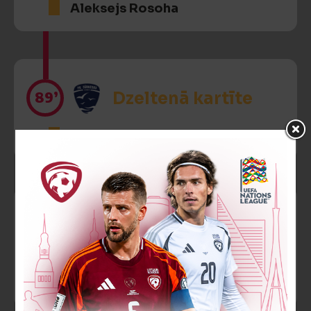
Aleksejs Rosoha
89’
Dzeltenā kartīte
Roger Colville Lee
90’
Otra dzeltenā
kartīte
Roger Colville Lee