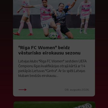
"Riga FC Women" beidz
vēsturisko eirokausu sezonu
Latvijas klubs "Riga FC Women" sestdien UEFA
Čempionu līgas kvalifikācijas otrajā kārtā ar 1:4
piekāpās Lietuvas "Gintra". Ar šo spēli Latvijas
klubam beidzās eirokausu...
08. augusts 2026.