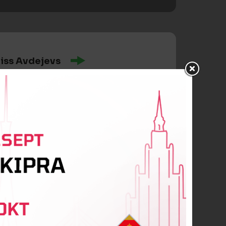
iss Avdejevs
aleiko
asid Njie