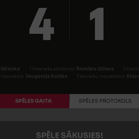
4
1
riščenko
1 tiesneša asistents:
Romāns Uzlovs
2 tiesn
 tiesnesis:
Jevgenijs Keziks
Tiesnešu inspektors:
Kiaz
SPĒLES GAITA
SPĒLES PROTOKOLS
SPĒLE SĀKUSIES!