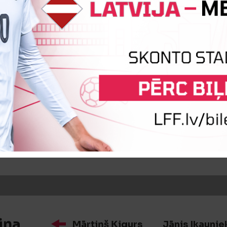
iņa
Artūrs Zjuzins
Ervīns Piņaski
iņa
Adam Markhiyev
Alain Cedr
iņa
Mārtiņš Ķigurs
Jānis Ikaunie