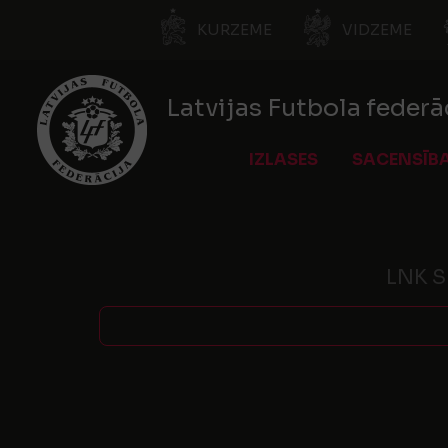
KURZEME
VIDZEME
Latvijas Futbola federā
IZLASES
SACENSĪB
LNK Sp