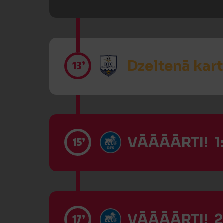
Dzeltenā kart
13’
VĀĀĀĀRTI! 1
15’
VĀĀĀĀRTI! 2
17’