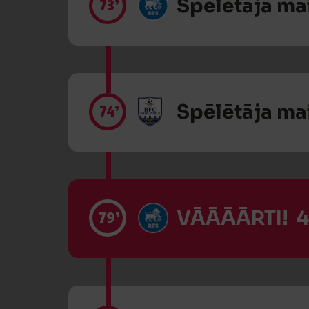
Spēlētāja ma
73’
Spēlētāja ma
74’
VĀĀĀĀRTI! 4
79’