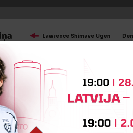
iņa
Lawrence Shimave Ugen
Den
iņa
Artēmijs Masļakovs
Gļebs Ž
iņa
Roberts Savaļnieks
Haruna R