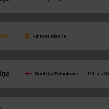
īte
Rinalds Aizups
iņa
Dmitrijs Zelenkovs
Mārcis O