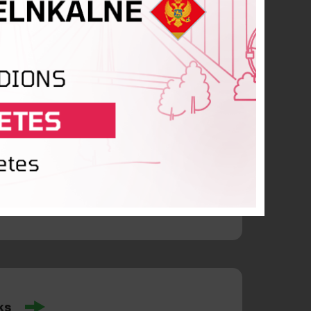
ns
ic Herve Kouadio
ks