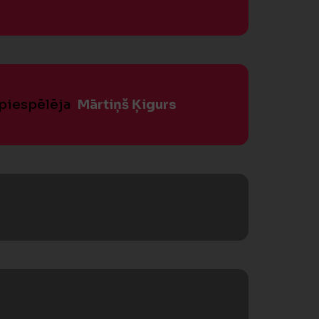
 piespēlēja
Mārtiņš Ķigurs