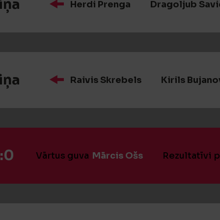
iņa
Herdi Prenga
Dragoljub Savi
iņa
Raivis Skrebels
Kirils Bujano
:0
Vārtus guva
Mārcis Ošs
Rezultatīvi 