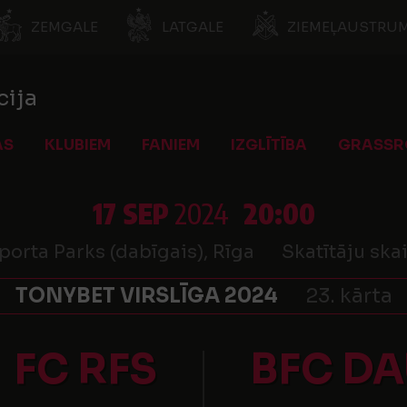
ZEMGALE
LATGALE
ZIEMEĻAUSTRUM
cija
AS
KLUBIEM
FANIEM
IZGLĪTĪBA
GRASSR
17 SEP
2024
20:00
orta Parks (dabīgais), Rīga
Skatītāju skai
TONYBET VIRSLĪGA 2024
23. kārta
FC RFS
BFC D