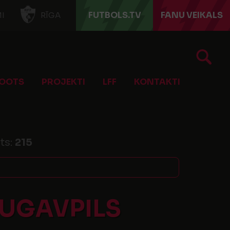
FUTBOLS.TV
FANU VEIKALS
I
RĪGA
OOTS
PROJEKTI
LFF
KONTAKTI
ts:
215
AUGAVPILS