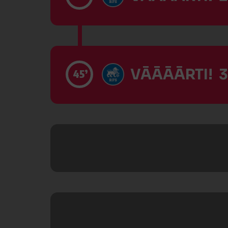
VĀĀĀĀRTI! 3
45’