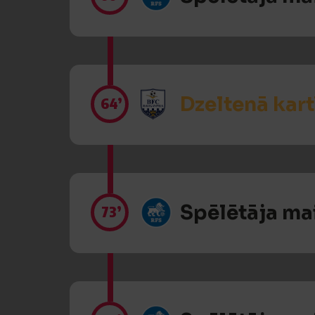
Dzeltenā kart
64’
Spēlētāja ma
73’