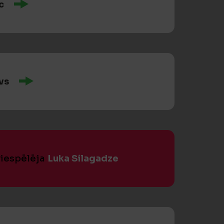
c
vs
piespēlēja
Luka Silagadze