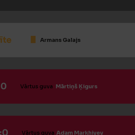
īte
Armans Galajs
:0
Vārtus guva
Mārtiņš Ķigurs
:0
Vārtus guva
Adam Markhiyev