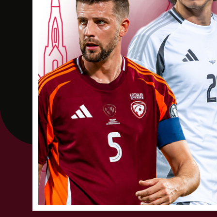
LEE
27
SEP
JŪ
12:00
2025
Alberta Šeibeļa 
1
2