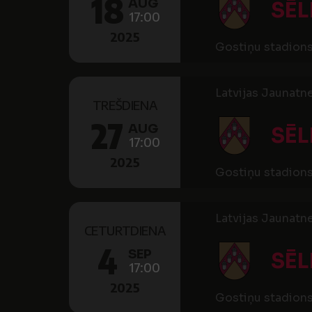
18
AUG
SĒL
17:00
2025
Gostiņu stadion
Latvijas Jaunatn
TREŠDIENA
27
AUG
SĒL
17:00
2025
Gostiņu stadion
Latvijas Jaunatn
CETURTDIENA
4
SEP
SĒL
17:00
2025
Gostiņu stadion