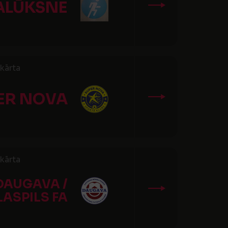
ALŪKSNE
kārta
ER NOVA
kārta
DAUGAVA /
LASPILS FA