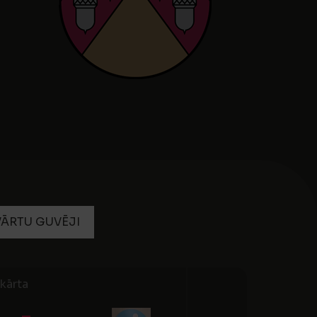
VĀRTU GUVĒJI
kārta