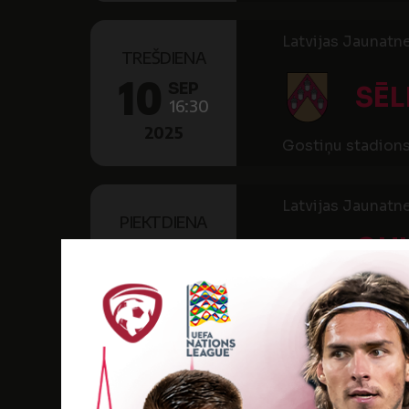
Latvijas Jaunatn
TREŠDIENA
10
SEP
SĒL
16:30
2025
Gostiņu stadion
Latvijas Jaunatn
PIEKTDIENA
GU
19
SEP
NB
16:00
2025
Gulbenes pilsēta
Latvijas Jaunatn
SESTDIENA