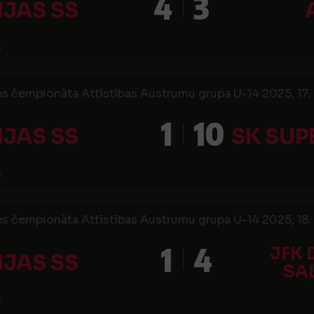
4
3
IJAS SS
s
es čempionāta Attīstības Austrumu grupa U-14 2025, 17. 
1
10
IJAS SS
SK SUP
s
es čempionāta Attīstības Austrumu grupa U-14 2025, 18. 
1
4
JFK 
IJAS SS
SA
s