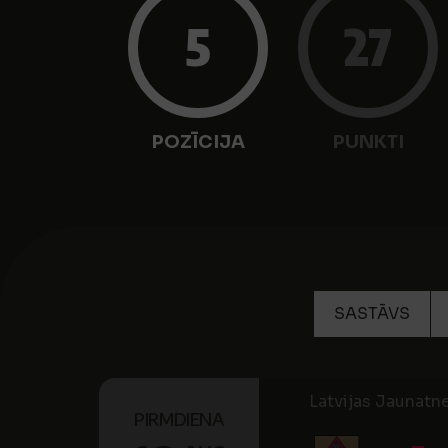
5
27
POZĪCIJA
PUNKTI
SASTĀVS
Latvijas Jaunatn
PIRMDIENA