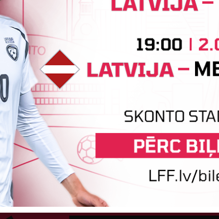
VON/FK
2
6
SĒ
RNIEKS
stadions
Tehniskais sponsors