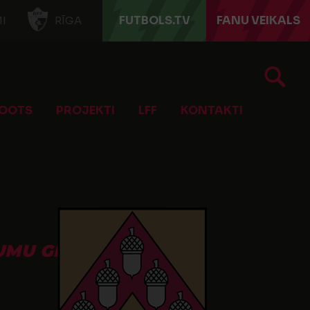
FUTBOLS.TV
FANU VEIKALS
I
RĪGA
OOTS
PROJEKTI
LFF
KONTAKTI
MU GRUPA U-14 2025