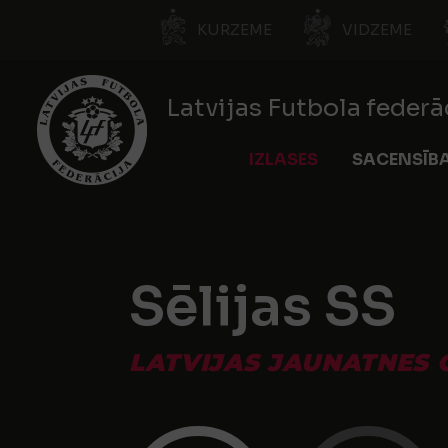
KURZEME
VIDZEME
Latvijas Futbola federā
IZLASES
SACENSĪB
Sēlijas SS
LATVIJAS JAUNATNES 