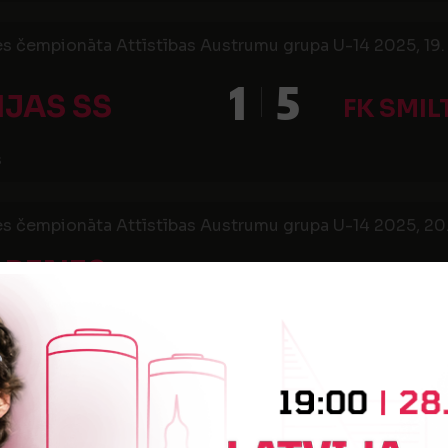
es čempionāta Attīstības Austrumu grupa U-14 2025, 19. 
1
5
IJAS SS
FK SMIL
s
es čempionāta Attīstības Austrumu grupa U-14 2025, 20.
LBENES
3
0
SĒ
JSS
s stadions
es čempionāta Attīstības Austrumu grupa U-14 2025, 21. 