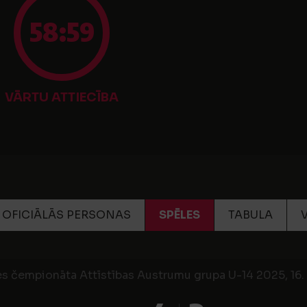
58:59
VĀRTU ATTIECĪBA
OFICIĀLĀS PERSONAS
SPĒLES
TABULA
es čempionāta Attīstības Austrumu grupa U-14 2025, 16. 