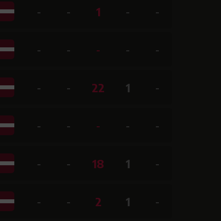
-
-
1
-
-
-
-
-
-
-
-
-
22
1
-
-
-
-
-
-
-
-
18
1
-
-
-
2
1
-