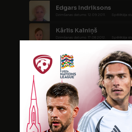
Edgars Indriksons
Dzimšanas datums: 12.09.2011.
Spēlētāja st
Kārlis Kalniņš
Dzimšanas datums: 17.08.2012.
Spēlētāja st
Linards Kešāns
Dzimšanas datums: 22.12.2011.
Spēlētāja sta
Krists Emīls Krūmiņš
Dzimšanas datums: 03.02.2013.
Spēlētāja s
Gustavs Kukurītis
Dzimšanas datums: 11.03.2011.
Spēlētāja sta
Gints Kuriņš
Dzimšanas datums: 22.09.2012.
Spēlētāja s