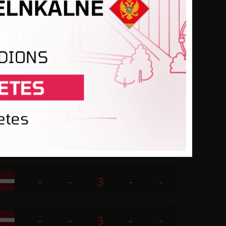
-
-
-
-
-
-
-
7
-
-
-
-
4
-
-
-
-
-
-
-
-
-
3
-
-
-
-
3
-
-