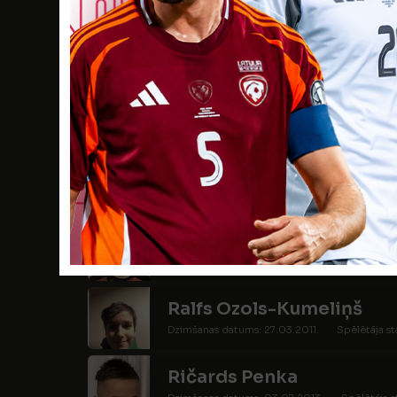
Ernests Langenfelds
Dzimšanas datums: 27.02.2012.
Spēlētāja s
Miķelis Markvarts
Dzimšanas datums: 01.05.2012.
Spēlētāja s
Gustavs Mitrevics
Dzimšanas datums: 22.06.2011.
Spēlētāja st
Adrians Arnolds Ošiņš
Dzimšanas datums: 03.02.2012.
Spēlētāja s
Ralfs Ozols-Kumeliņš
Dzimšanas datums: 27.03.2011.
Spēlētāja st
Ričards Penka