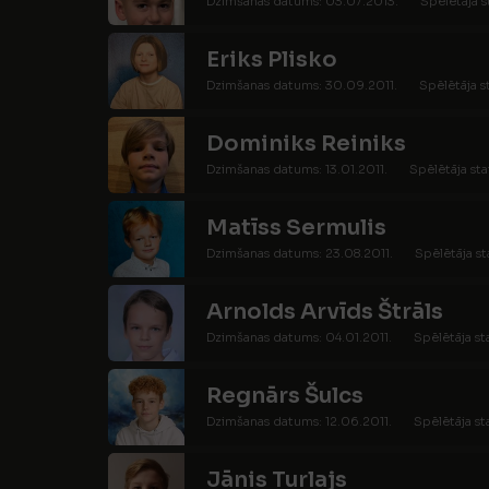
Dzimšanas datums: 03.07.2013.
Spēlētāja s
Eriks Plisko
Dzimšanas datums: 30.09.2011.
Spēlētāja s
Dominiks Reiniks
Dzimšanas datums: 13.01.2011.
Spēlētāja sta
Matīss Sermulis
Dzimšanas datums: 23.08.2011.
Spēlētāja st
Arnolds Arvīds Štrāls
Dzimšanas datums: 04.01.2011.
Spēlētāja st
Regnārs Šulcs
Dzimšanas datums: 12.06.2011.
Spēlētāja st
Jānis Turlajs