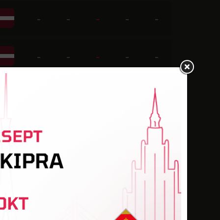
-
-
-
-
-
-
-
-
-
-
-
-
2
2
-
-
-
-
-
-
-
-
-
-
-
-
-
7
1
-