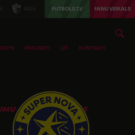
FUTBOLS.TV
FANU VEIKALS
I
RĪGA
OOTS
PROJEKTI
LFF
KONTAKTI
MU GRUPA U-14 2025