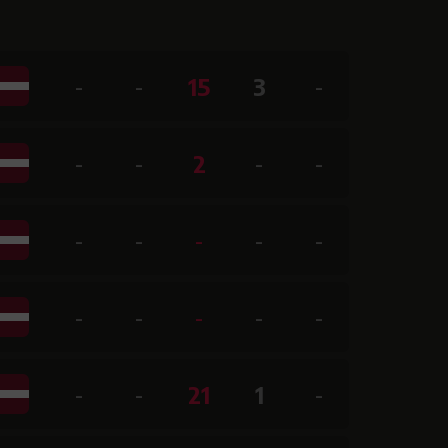
-
-
15
3
-
-
-
2
-
-
-
-
-
-
-
-
-
-
-
-
-
-
21
1
-