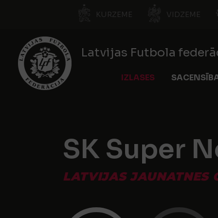
KURZEME
VIDZEME
Latvijas Futbola federā
IZLASES
SACENSĪB
SK Super N
LATVIJAS JAUNATNES 