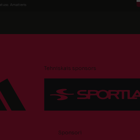
atuss: Amatieris
Tehniskais sponsors
Sponsori