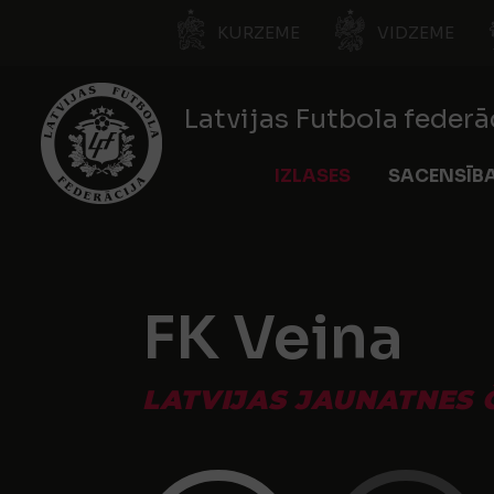
KURZEME
VIDZEME
Latvijas Futbola federā
IZLASES
SACENSĪB
FK Veina
LATVIJAS JAUNATNES 