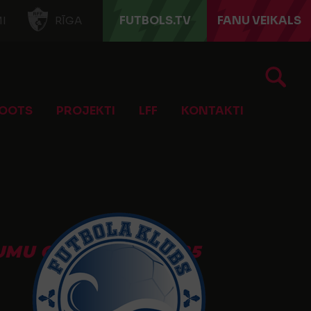
FUTBOLS.TV
FANU VEIKALS
I
RĪGA
OOTS
PROJEKTI
LFF
KONTAKTI
MU GRUPA U-14 2025