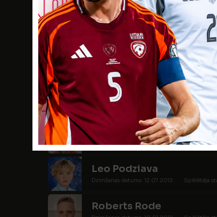
Francis Leo Lūsis
Dzimšanas datums: 22.09.2013.
Spēlētāja s
Patriks Milaičikovs
Dzimšanas datums: 13.12.2011.
Spēlētāja sta
Artūrs Ostvalds
Dzimšanas datums: 25.09.2013.
Spēlētāja s
Emīls Dāvis Podskočijs
Dzimšanas datums: 20.05.2012.
Spēlētāja s
Leo Podziava
Dzimšanas datums: 12.07.2012.
Spēlētāja st
Roberts Rode