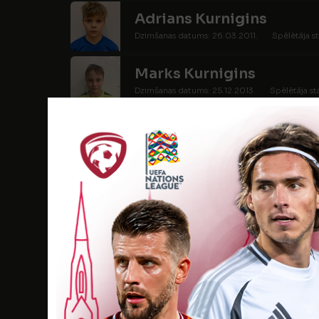
Adrians Kurnigins
Dzimšanas datums: 26.03.2011.
Spēlētāja st
Marks Kurnigins
Dzimšanas datums: 25.12.2013.
Spēlētāja st
Toms Laizāns
Dzimšanas datums: 08.02.2013.
Spēlētāja s
Arturs Laputs
Dzimšanas datums: 04.10.2011.
Spēlētāja st
Einārs Laukazīle
Dzimšanas datums: 17.12.2012.
Spēlētāja sta
Rihards Laukazīle
Dzimšanas datums: 26.06.2012.
Spēlētāja s