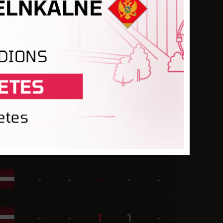
-
-
-
-
-
-
-
2
-
-
-
-
-
-
-
-
-
-
-
-
-
-
-
-
-
-
-
1
1
-