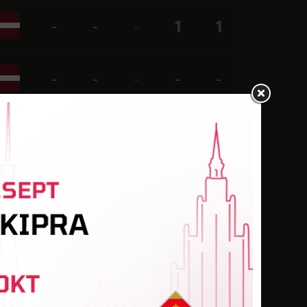
-
-
-
1
1
-
-
-
-
-
-
-
-
-
-
-
-
3
4
-
-
-
3
5
-
-
-
-
-
-