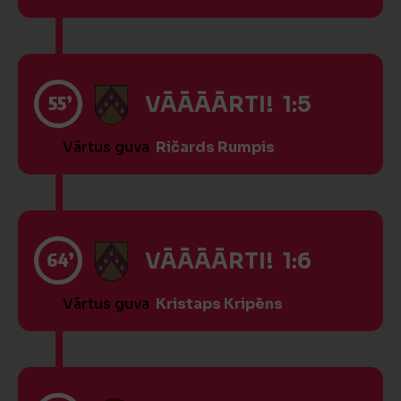
55’
VĀĀĀĀRTI! 1:5
Vārtus guva
Ričards Rumpis
64’
VĀĀĀĀRTI! 1:6
Vārtus guva
Kristaps Kripēns