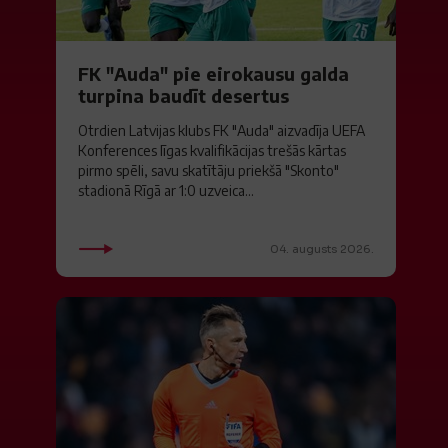
FK "Auda" pie eirokausu galda
turpina baudīt desertus
Otrdien Latvijas klubs FK "Auda" aizvadīja UEFA
Konferences līgas kvalifikācijas trešās kārtas
pirmo spēli, savu skatītāju priekšā "Skonto"
stadionā Rīgā ar 1:0 uzveica...
04. augusts 2026.