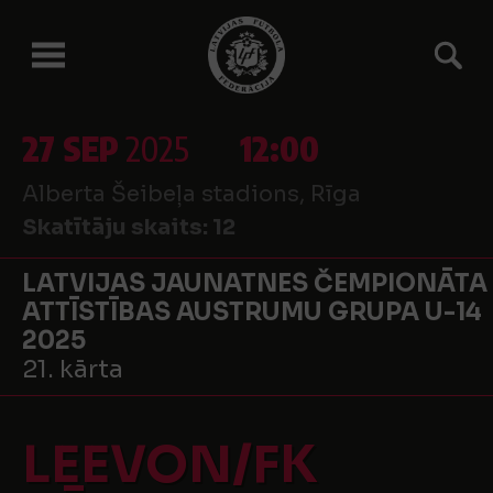
27 SEP
2025
12:00
Alberta Šeibeļa stadions, Rīga
Skatītāju skaits:
12
LATVIJAS JAUNATNES ČEMPIONĀTA
ATTĪSTĪBAS AUSTRUMU GRUPA U-14
2025
21. kārta
LEEVON/FK