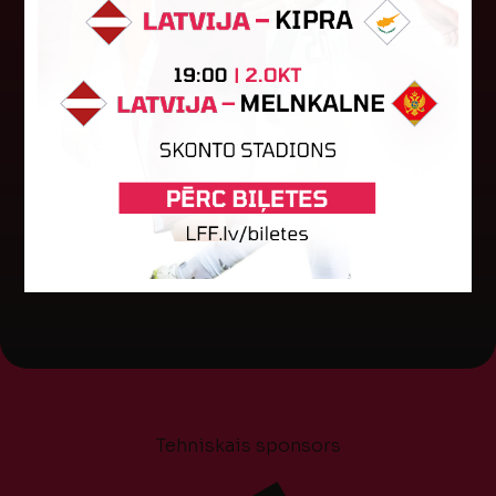
Baltijas kausa izcīņa sāksies ar
maču pret Lietuvu
Otrdien notika sieviešu futbola izlašu Baltijas
kausa izcīņas izloze. Šogad turnīrs tiks izspēlēts
Igaunijā. Pusfināla stadijā 28. novembrī Latvija
spēlēs pret Lietuvu...
04. augusts 2026.
Tehniskais sponsors