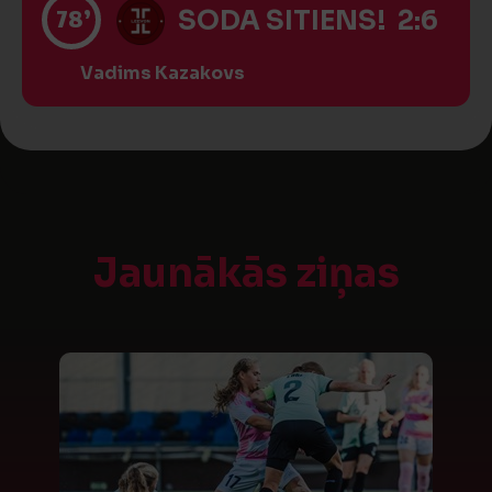
78’
SODA SITIENS! 2:6
Vadims Kazakovs
Jaunākās ziņas