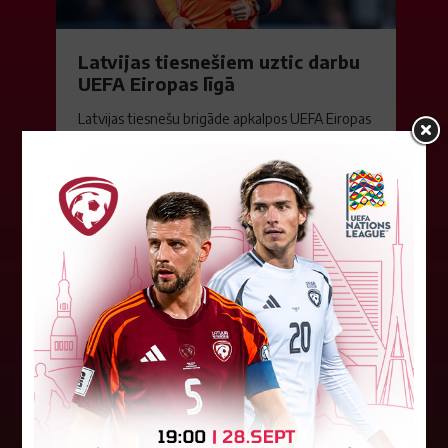
Latvijas tiesnešiem uztic darbu
UEFA Eiropas līgā
Latvijas tiesnešu brigāde apkalpos UEFA Eiropas
līgas kvalifikācijas spēli šovakar Dublinā starp
"Shamrock Rovers" un "Egnatia" komandām.
Andris Treimanis pildīs galvenā...
04. augusts 2026.