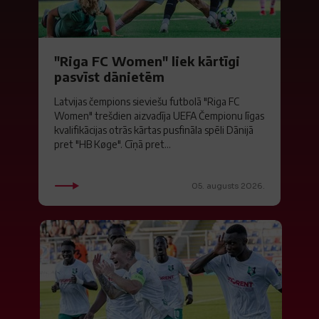
"Riga FC Women" liek kārtīgi
pasvīst dānietēm
Latvijas čempions sieviešu futbolā "Riga FC
Women" trešdien aizvadīja UEFA Čempionu līgas
kvalifikācijas otrās kārtas pusfināla spēli Dānijā
pret "HB Køge". Cīņā pret...
05. augusts 2026.