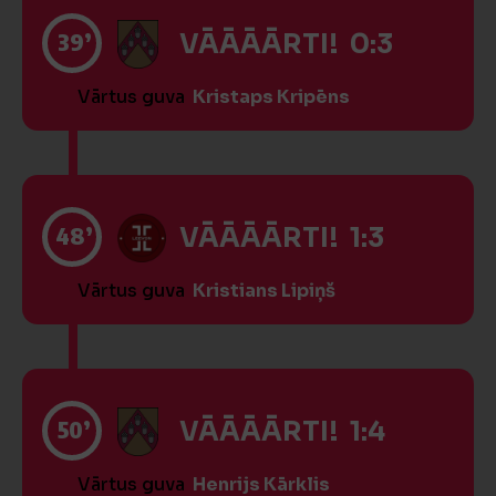
39’
VĀĀĀĀRTI! 0:3
Vārtus guva
Kristaps Kripēns
48’
VĀĀĀĀRTI! 1:3
Vārtus guva
Kristians Lipiņš
50’
VĀĀĀĀRTI! 1:4
Vārtus guva
Henrijs Kārklis