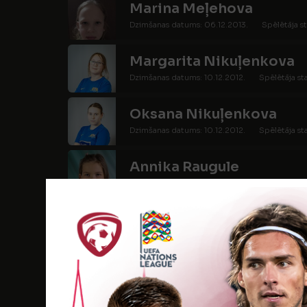
Marina Meļehova
Dzimšanas datums: 06.12.2013.
Spēlētāja st
Margarita Nikuļenkova
Dzimšanas datums: 10.12.2012.
Spēlētāja st
Oksana Nikuļenkova
Dzimšanas datums: 10.12.2012.
Spēlētāja st
Annika Raugule
Dzimšanas datums: 14.02.2013.
Spēlētāja st
Anete Saulgrieze
Dzimšanas datums: 19.02.2012.
Spēlētāja st
Kamilla Šestakova
Dzimšanas datums: 06.01.2013.
Spēlētāja s