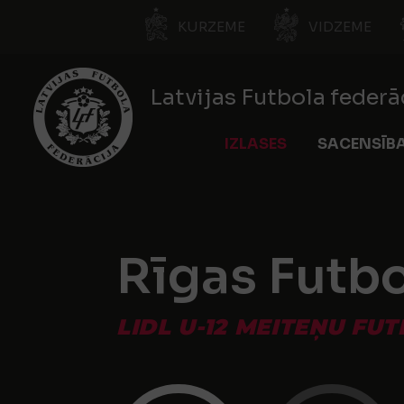
KURZEME
VIDZEME
Latvijas Futbola federā
IZLASES
SACENSĪB
Rīgas Futbo
LIDL U-12 MEITEŅU FU