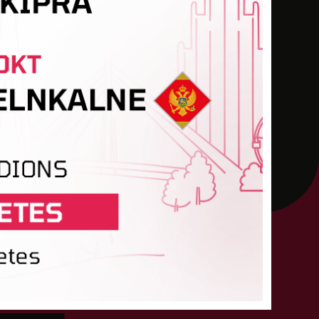
-
-
-
-
-
-
-
-
-
-
-
-
5
-
-