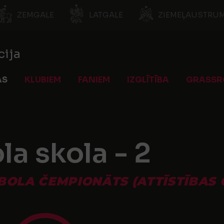
ZEMGALE
LATGALE
ZIEMEĻAUSTRUM
cija
AS
KLUBIEM
FANIEM
IZGLĪTĪBA
GRASSR
la skola - 2
TBOLA ČEMPIONĀTS (ATTĪSTĪBAS 