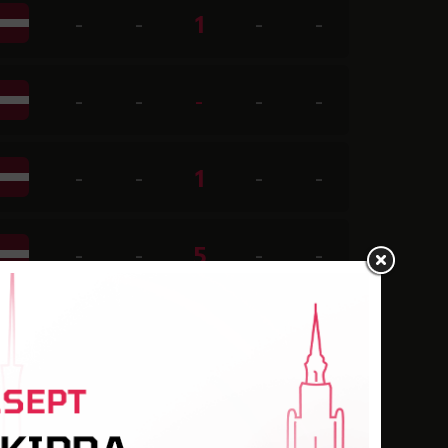
-
-
1
-
-
-
-
-
-
-
-
-
1
-
-
-
-
5
-
-
-
-
4
-
-
-
-
-
-
-