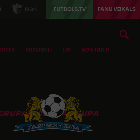
FUTBOLS.TV
FANU VEIKALS
I
RĪGA
OOTS
PROJEKTI
LFF
KONTAKTI
GRUPA) 2024 | A GRUPA