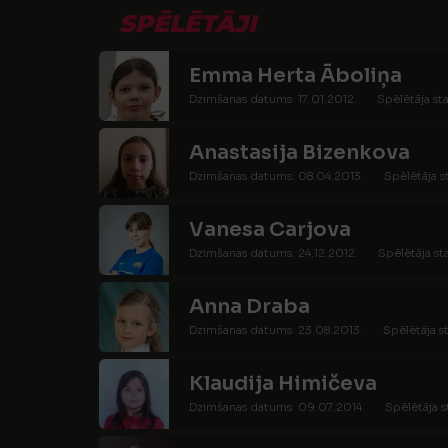
SPĒLĒTĀJI
Emma Herta Āboliņa
Dzimšanas datums: 17.01.2012.
Spēlētāja sta
Anastasija Bizenkova
Dzimšanas datums: 08.04.2013.
Spēlētāja s
Vanesa Carjova
Dzimšanas datums: 24.12.2012.
Spēlētāja st
Anna Draba
Dzimšanas datums: 23.08.2013.
Spēlētāja s
Klaudija Himičeva
Dzimšanas datums: 09.07.2014.
Spēlētāja s