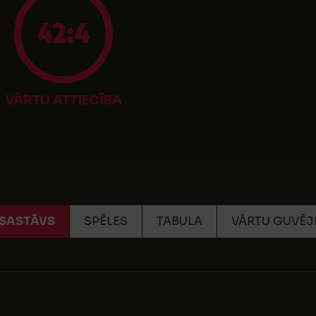
42:4
VĀRTU ATTIECĪBA
SASTĀVS
SPĒLES
TABULA
VĀRTU GUVĒJ