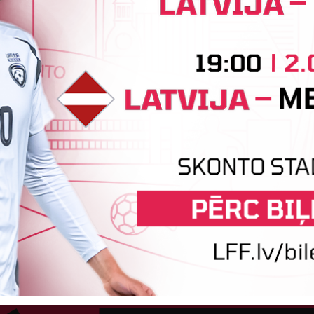
tatuss: Amatieris
tuss: Amatieris
tatuss: Amatieris
Tehniskais sponsors