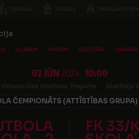
ZEMGALE
LATGALE
ZIEMEĻAUSTRUM
cija
AS
KLUBIEM
FANIEM
IZGLĪTĪBA
GRASSR
02 JŪN
2024
10:00
vidusskolas stadions, Ķegums
Skatītāju 
OLA ČEMPIONĀTS (ATTĪSTĪBAS GRUPA) 
UTBOLA
FK 33