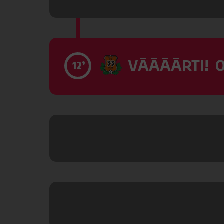
VĀĀĀĀRTI! 0
12’