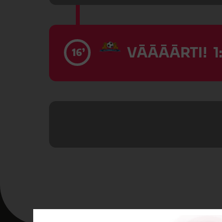
VĀĀĀĀRTI! 1:
16’