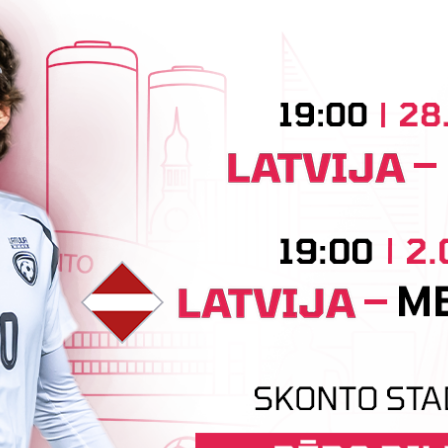
Jaunākās ziņas
"Riga FC" iegūst handikapu, RFS
J
būs jāatspēlējas
a
Ceturtdienas vakarā savas spēles UEFA
P
Konferences līgas kvalifikācijas trešajā kārtā
l