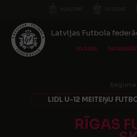
KURZEME
VIDZEME
Latvijas Futbola federā
IZLASES
SACENSĪB
Ķeguma 
LIDL U-12 MEITEŅU FUTB
RĪGAS F