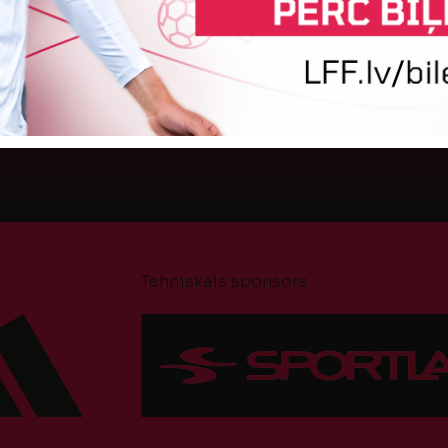
aizvadīja divi Latvijas klubi. FC RFS izbraukumā ar
K
0:2 zaudēja Čehijas "Jablonec"...
b
6.
06. augusts 2026.
Tehniskais sponsors