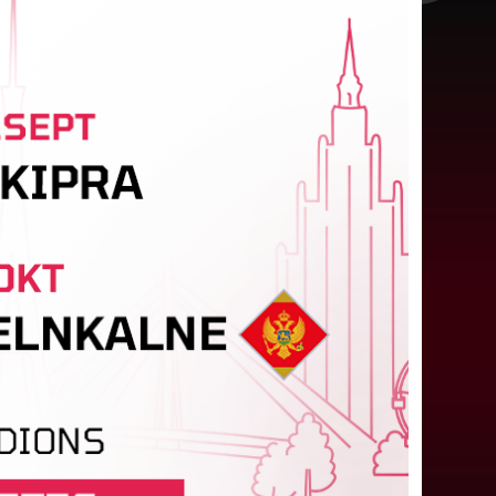
ūlijā par labāko "LuckyBet" SFL
tzīta Keita Zviedre
ar "LuckyBet" Sieviešu futbola līgas jūnija
abāko spēlētāju atzīta FS "Metta" spēlētāja