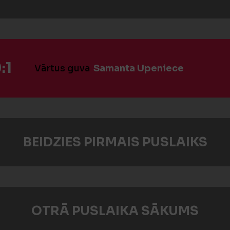
:1
Vārtus guva
Samanta Upeniece
BEIDZIES PIRMAIS PUSLAIKS
OTRĀ PUSLAIKA SĀKUMS