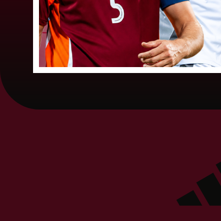
Tverjanoviča-Bore, Raivis Grīnbergs...
07. augusts 202