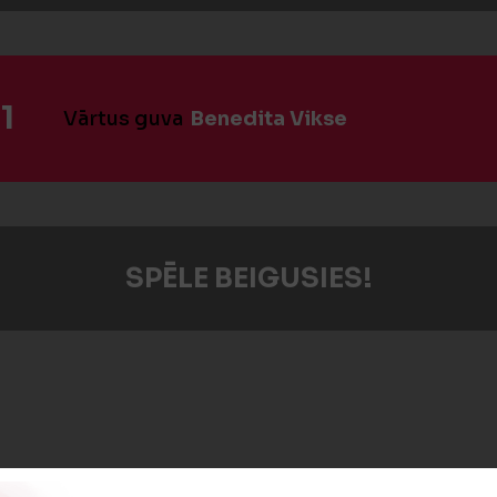
1
Vārtus guva
Benedita Vikse
SPĒLE BEIGUSIES!