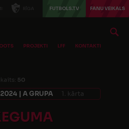
FUTBOLS.TV
FANU VEIKALS
I
RĪGA
OOTS
PROJEKTI
LFF
KONTAKTI
skaits:
50
2024 | A GRUPA
1. kārta
/ĶEGUMA