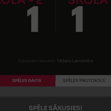
OLA - 2
SKOLA
1
1
Galvenais tiesnesis:
Tatjana Lavrentika
SPĒLES GAITA
SPĒLES PROTOKOLS
SPĒLE SĀKUSIES!