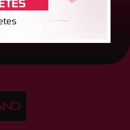
eita Zviedre. Uzvarētāja tika noskaidrota
alsojumā, kurā tika apkopotas...
06. augusts 2026.