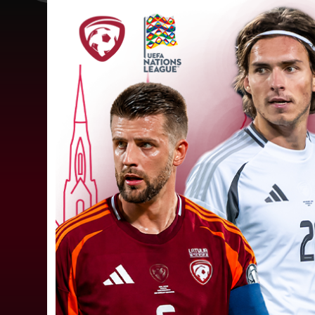
LFF DK 6. augusta lēmumi
LFF Disciplinārlietu komitejas sēdes protokols
Nr. DK 26/-38 Rīgā, 2026. gada 6. augustā.
Piedalās:Komitejas locekļi: Jevgenija