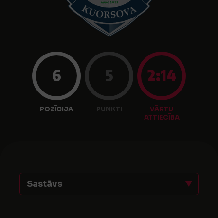
6
5
2:14
POZĪCIJA
PUNKTI
VĀRTU
ATTIECĪBA
Sastāvs