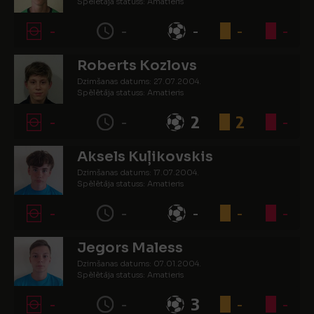
Spēlētāja statuss: Amatieris
-
-
-
-
-
Roberts Kozlovs
Dzimšanas datums: 27.07.2004.
Spēlētāja statuss: Amatieris
-
-
2
2
-
Aksels Kuļikovskis
Dzimšanas datums: 17.07.2004.
Spēlētāja statuss: Amatieris
-
-
-
-
-
Jegors Maless
Dzimšanas datums: 07.01.2004.
Spēlētāja statuss: Amatieris
-
-
3
-
-