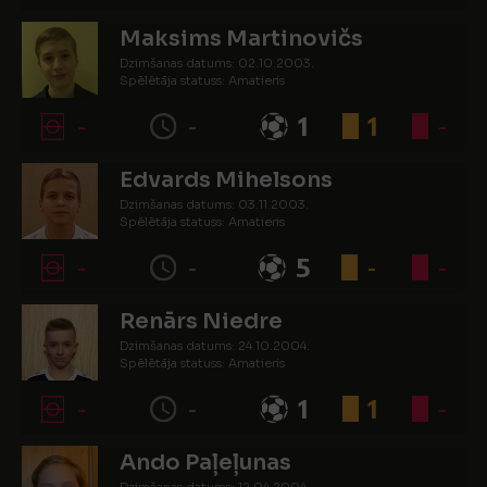
Maksims Martinovičs
Dzimšanas datums: 02.10.2003.
Spēlētāja statuss: Amatieris
-
-
1
1
-
Edvards Mihelsons
Dzimšanas datums: 03.11.2003.
Spēlētāja statuss: Amatieris
-
-
5
-
-
Renārs Niedre
Dzimšanas datums: 24.10.2004.
Spēlētāja statuss: Amatieris
-
-
1
1
-
Ando Paļeļunas