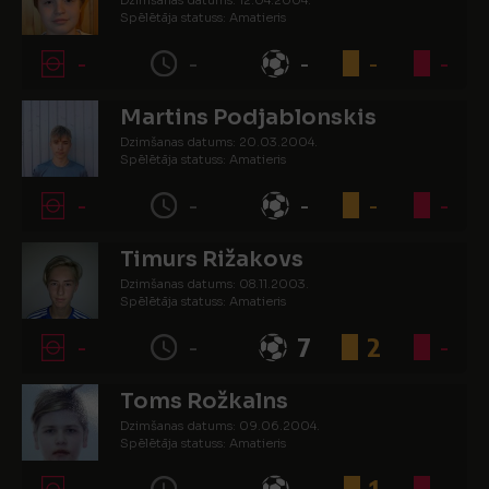
Dzimšanas datums: 12.04.2004.
Spēlētāja statuss: Amatieris
-
-
-
-
-
Martins Podjablonskis
Dzimšanas datums: 20.03.2004.
Spēlētāja statuss: Amatieris
-
-
-
-
-
Timurs Rižakovs
Dzimšanas datums: 08.11.2003.
Spēlētāja statuss: Amatieris
-
-
7
2
-
Toms Rožkalns
Dzimšanas datums: 09.06.2004.
Spēlētāja statuss: Amatieris
-
-
-
1
-