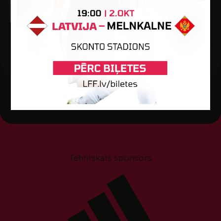
Dzimšanas datums: 09.04.2003.
Spēlētāja statuss: Amatieris (FSS)
-
-
1
-
-
Tehniskais sponsors