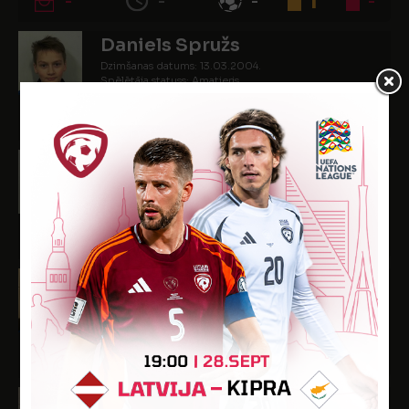
Daniels Spružs
Dzimšanas datums: 13.03.2004.
Spēlētāja statuss: Amatieris
-
-
3
-
1
Daniils Uvarovs
Dzimšanas datums: 14.01.2004.
Spēlētāja statuss: Amatieris
-
-
1
2
-
Artjoms Višņevskis
Dzimšanas datums: 12.09.2004.
Spēlētāja statuss: Amatieris
-
-
2
-
-
Antons Zaharovs