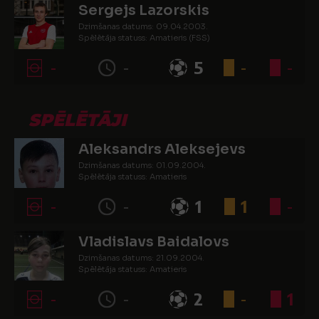
Sergejs Lazorskis
Dzimšanas datums: 09.04.2003.
Spēlētāja statuss: Amatieris (FSS)
-
-
5
-
-
SPĒLĒTĀJI
Aleksandrs Aleksejevs
Dzimšanas datums: 01.09.2004.
Spēlētāja statuss: Amatieris
-
-
1
1
-
Vladislavs Baidalovs
Dzimšanas datums: 21.09.2004.
Spēlētāja statuss: Amatieris
-
-
2
-
1