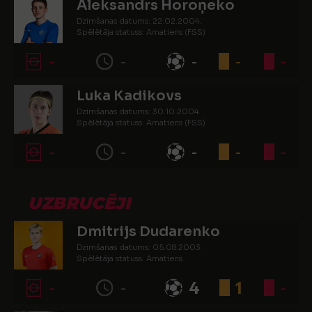
Aleksandrs Horoņeko
Dzimšanas datums: 22.02.2004.
Spēlētāja statuss: Amatieris (FSS)
-
-
-
-
-
Luka Kadikovs
Dzimšanas datums: 30.10.2004.
Spēlētāja statuss: Amatieris (FSS)
-
-
-
-
-
UZBRUCĒJI
Dmitrijs Dudarenko
Dzimšanas datums: 05.08.2003.
Spēlētāja statuss: Amatieris
-
-
4
1
-