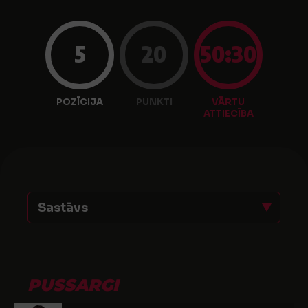
5
20
50:30
POZĪCIJA
PUNKTI
VĀRTU
ATTIECĪBA
Sastāvs
PUSSARGI