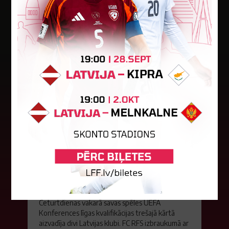
Jaunākās ziņas
"Riga FC" iegūst handikapu, RFS
būs jāatspēlējas
Ceturtdienas vakarā savas spēles UEFA
Konferences līgas kvalifikācijas trešajā kārtā
aizvadīja divi Latvijas klubi. FC RFS izbraukumā ar