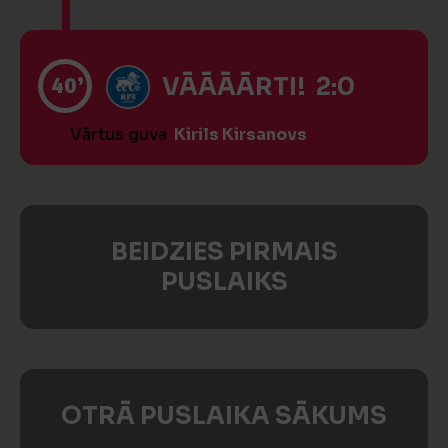
40’
VĀĀĀĀRTI! 2:0
Vārtus guva
Kirils Kirsanovs
BEIDZIES PIRMAIS
PUSLAIKS
OTRĀ PUSLAIKA SĀKUMS