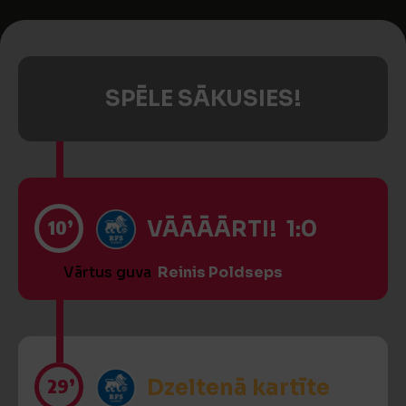
SPĒLE SĀKUSIES!
10’
VĀĀĀĀRTI! 1:0
Vārtus guva
Reinis Poldseps
29’
Dzeltenā kartīte