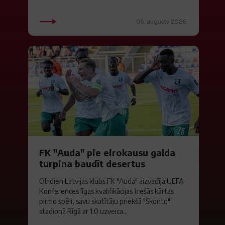
05. augusts 2026.
FK "Auda" pie eirokausu galda
turpina baudīt desertus
Otrdien Latvijas klubs FK "Auda" aizvadīja UEFA
Konferences līgas kvalifikācijas trešās kārtas
pirmo spēli, savu skatītāju priekšā "Skonto"
stadionā Rīgā ar 1:0 uzveica...