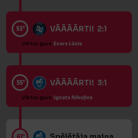
53’
VĀĀĀĀRTI! 2:1
Vārtus guva
Evars Lūsis
55’
VĀĀĀĀRTI! 3:1
Vārtus guva
Ignats Nikuļins
61’
Spēlētāja maiņa