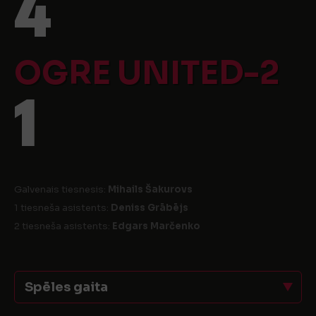
4
OGRE UNITED-2
1
Galvenais tiesnesis:
Mihails Šakurovs
1 tiesneša asistents:
Deniss Grābējs
2 tiesneša asistents:
Edgars Marčenko
Spēles gaita