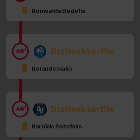
Romualds Dedelis
40’
Dzeltenā kartīte
Rolands Isaks
40’
Dzeltenā kartīte
Haralds Pozņiaks