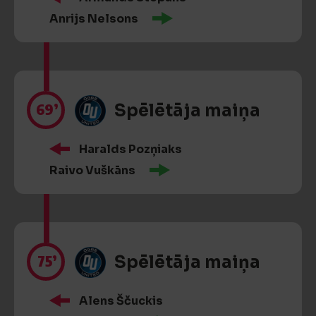
Anrijs Nelsons
69’
Spēlētāja maiņa
Haralds Pozņiaks
Raivo Vuškāns
75’
Spēlētāja maiņa
Alens Ščuckis