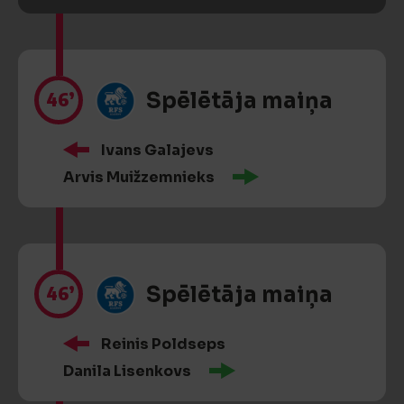
46’
Spēlētāja maiņa
Ivans Galajevs
Arvis Muižzemnieks
46’
Spēlētāja maiņa
Reinis Poldseps
Danila Lisenkovs