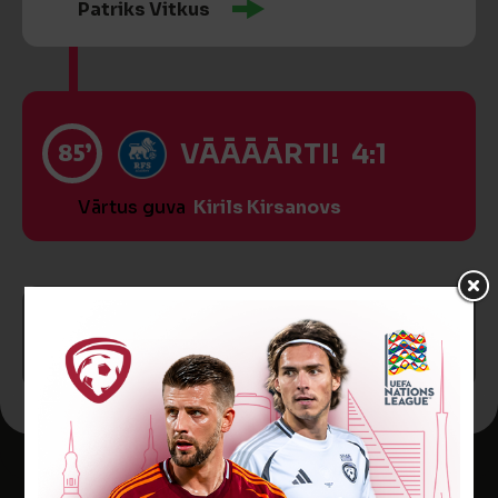
Patriks Vitkus
85’
VĀĀĀĀRTI! 4:1
Vārtus guva
Kirils Kirsanovs
SPĒLE BEIGUSIES!