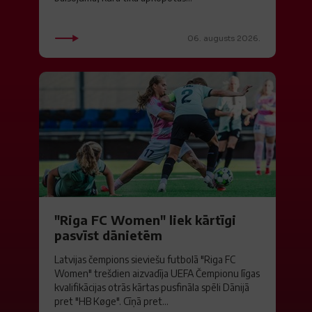
06. augusts 2026.
"Riga FC Women" liek kārtīgi
pasvīst dānietēm
Latvijas čempions sieviešu futbolā "Riga FC
Women" trešdien aizvadīja UEFA Čempionu līgas
kvalifikācijas otrās kārtas pusfināla spēli Dānijā
pret "HB Køge". Cīņā pret...