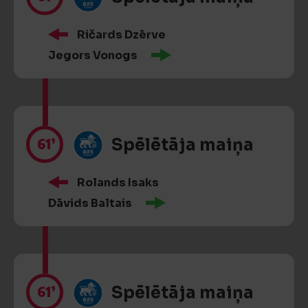
Ričards Dzērve
Jegors Vonogs
61’
Spēlētāja maiņa
Rolands Isaks
Dāvids Baltais
61’
Spēlētāja maiņa