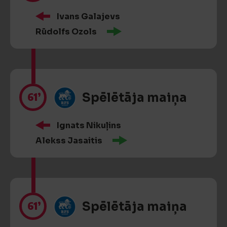
Ivans Galajevs
Rūdolfs Ozols
61’
Spēlētāja maiņa
Ignats Nikuļins
Alekss Jasaitis
61’
Spēlētāja maiņa