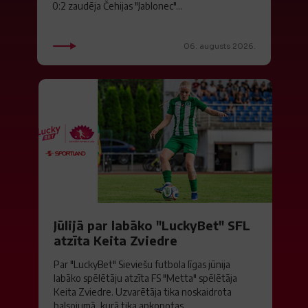
0:2 zaudēja Čehijas "Jablonec"...
06. augusts 2026.
Jūlijā par labāko "LuckyBet" SFL
atzīta Keita Zviedre
Par "LuckyBet" Sieviešu futbola līgas jūnija
labāko spēlētāju atzīta FS "Metta" spēlētāja
Keita Zviedre. Uzvarētāja tika noskaidrota
balsojumā, kurā tika apkopotas...