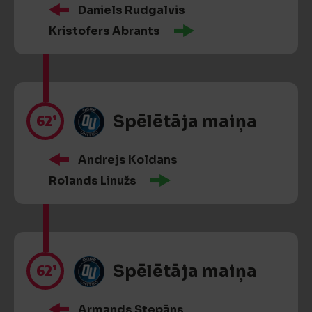
Daniels Rudgalvis
Kristofers Abrants
62’
Spēlētāja maiņa
Andrejs Koldans
Rolands Linužs
62’
Spēlētāja maiņa
Armands Stepāns