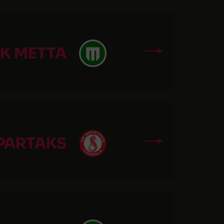
FK METTA
SPARTAKS