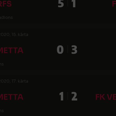
5
1
RFS
adions
2020, 15. kārta
0
3
METTA
ns
2020, 17. kārta
1
2
METTA
FK V
ns