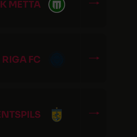
FK METTA
RIGA FC
ENTSPILS