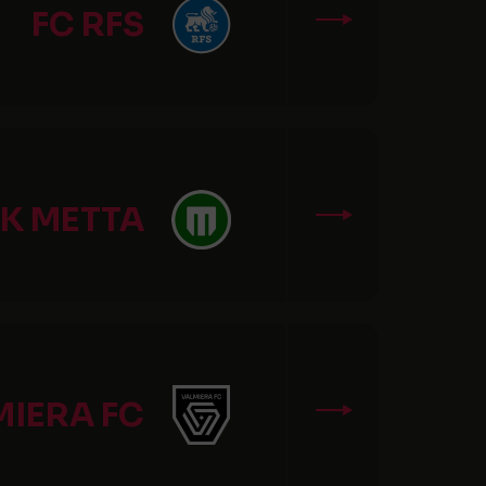
FC RFS
FK METTA
MIERA FC