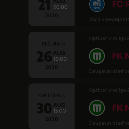
21
AUG
FC 
20:00
2020
Jāņa Skredeļa st
Optibet Virslīga 
TREŠDIENA
26
AUG
FK 
18:00
2020
Daugavas stadio
Optibet Virslīga 
SVĒTDIENA
30
AUG
FK 
15:00
2020
Daugavas stadio