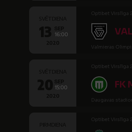
Optibet Virslīga 
SVĒTDIENA
13
SEP
VAL
16:00
2020
Valmieras Olimpi
Optibet Virslīga 
SVĒTDIENA
20
SEP
FK 
15:00
2020
Daugavas stadio
Optibet Virslīga 
PIRMDIENA