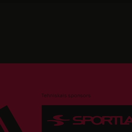
Tehniskais sponsors