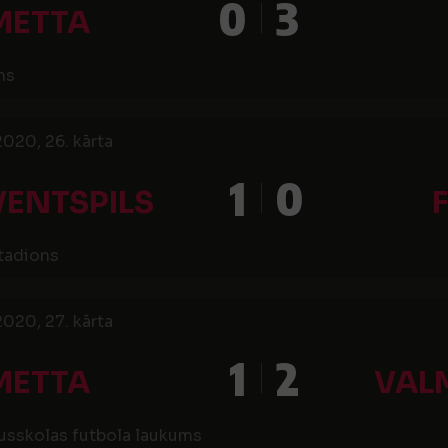
0
3
METTA
ns
2020, 26. kārta
1
0
VENTSPILS
stadions
2020, 27. kārta
1
2
METTA
VAL
usskolas futbola laukums