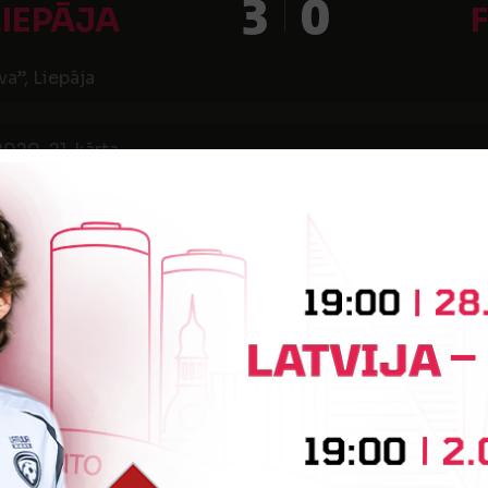
3
0
LIEPĀJA
a”, Liepāja
2020, 21. kārta
0
1
METTA
FK
ns
2020, 22. kārta
1
0
 DAUGAVPILS
eks"