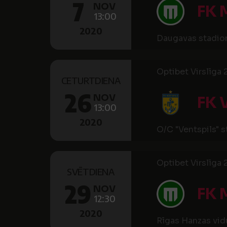
7
NOV
FK 
13:00
2020
Daugavas stadio
Optibet Virslīga 
CETURTDIENA
26
NOV
FK 
13:00
2020
O/C "Ventspils" 
Optibet Virslīga 
SVĒTDIENA
29
NOV
FK 
12:30
2020
Rīgas Hanzas vid