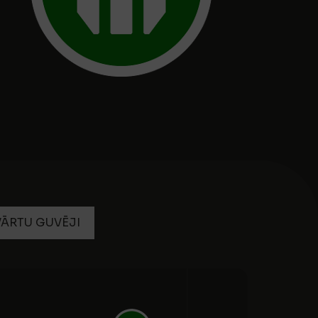
VĀRTU GUVĒJI