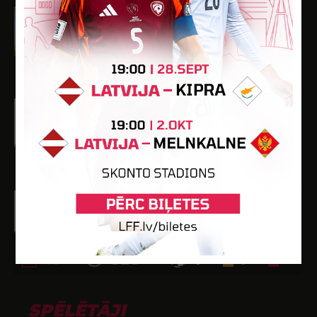
Māris Luste
Dzimšanas datums: 23.07.1988.
Spēlētāja statuss: Amatieris (FSS)
10
167
-
-
-
Deivids Mielēns
Dzimšanas datums: 11.06.1998.
Spēlētāja statuss: Amatieris (FSS)
10
126
1
-
-
Artūrs Švalbe
Dzimšanas datums: 27.03.1995.
Spēlētāja statuss: Amatieris (FSS)
10
828
1
1
-
SPĒLĒTĀJI