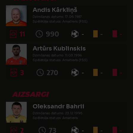
Andis Kārkliņš
Dzimšanas datums: 17.06.1987.
Spēlētāja statuss: Amatieris (FSS)
11
990
-
-
-
Artūrs Kublinskis
Dzimšanas datums: 11.03.1994.
Spēlētāja statuss: Amatieris (FSS)
3
270
-
-
-
AIZSARGI
Oleksandr Bahrii
Dzimšanas datums: 23.12.1996.
Spēlētāja statuss: Amatieris
2
73
-
-
-