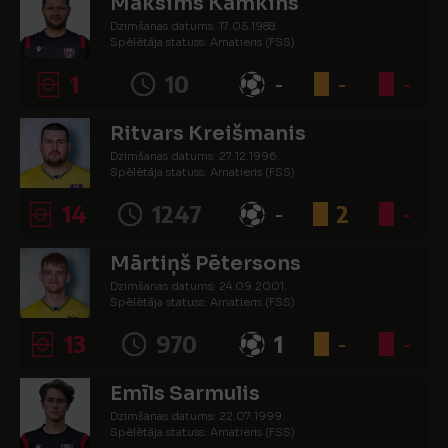
Maksims Kamkins
Dzimšanas datums: 17.05.1988.
Spēlētāja statuss: Amatieris (FSS)
1
10
-
-
-
Ritvars Kreišmanis
Dzimšanas datums: 27.12.1996.
Spēlētāja statuss: Amatieris (FSS)
14
1247
-
2
-
Mārtiņš Pētersons
Dzimšanas datums: 24.09.2001.
Spēlētāja statuss: Amatieris (FSS)
13
970
1
-
-
Emīls Sarmulis
Dzimšanas datums: 22.07.1999.
Spēlētāja statuss: Amatieris (FSS)