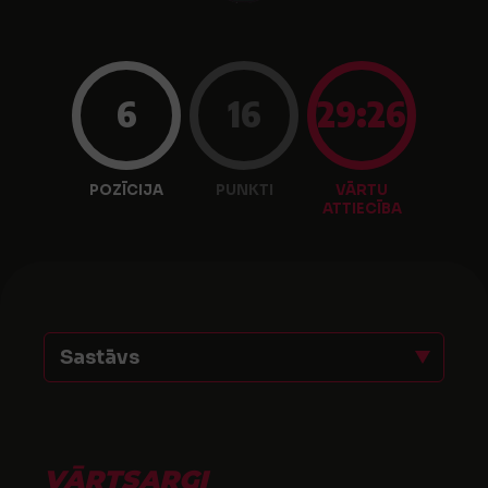
6
16
29:26
POZĪCIJA
PUNKTI
VĀRTU
ATTIECĪBA
Sastāvs
VĀRTSARGI