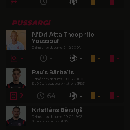
-
-
-
-
-
PUSSARGI
N'Dri Atta Theophile
Youssouf
Dzimšanas datums: 21.12.2001.
Spēlētāja statuss: Amatieris
-
-
-
-
-
Rauls Bārbalis
Dzimšanas datums: 19.05.2000.
Spēlētāja statuss: Amatieris (FSS)
2
64
-
-
-
Kristiāns Bērziņš
Dzimšanas datums: 29.06.1993.
Spēlētāja statuss: (FSS)