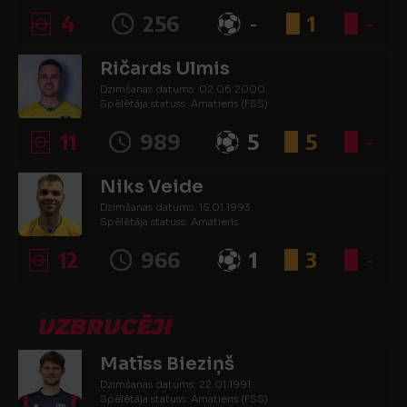
4
256
-
1
-
Ričards Ulmis
Dzimšanas datums: 02.06.2000.
Spēlētāja statuss: Amatieris (FSS)
11
989
5
5
-
Niks Veide
Dzimšanas datums: 15.01.1993.
Spēlētāja statuss: Amatieris
12
966
1
3
-
UZBRUCĒJI
Matīss Bieziņš
Dzimšanas datums: 22.01.1991.
Spēlētāja statuss: Amatieris (FSS)