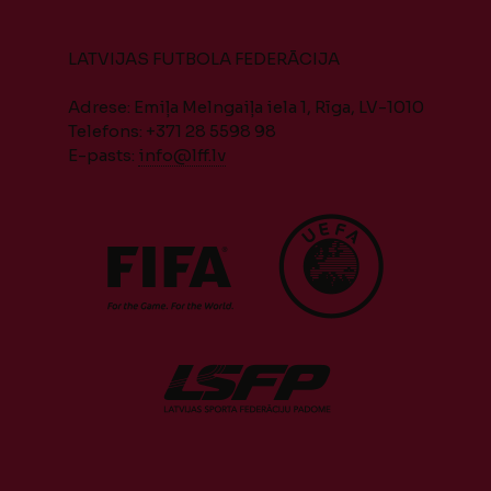
LATVIJAS FUTBOLA FEDERĀCIJA
Adrese: Emiļa Melngaiļa iela 1, Rīga, LV-1010
Telefons: +371 28 5598 98
E-pasts:
info@lff.lv