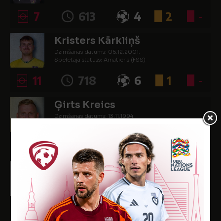
7
613
4
2
-
Kristers Kārkliņš
Dzimšanas datums: 05.12.2001.
Spēlētāja statuss: Amatieris (FSS)
11
718
6
1
-
Ģirts Kreics
Dzimšanas datums: 13.11.1994.
Spēlētāja statuss: (FSS)
-
-
-
-
-
Lauris Lapiņš
Dzimšanas datums: 10.07.2004.
Spēlētāja statuss: Amatieris (FSS)
11
418
-
-
-