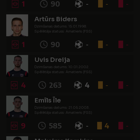
1
90
-
-
-
Artūrs Biders
Dzimšanas datums: 15.01.1998.
Spēlētāja statuss: Amatieris (FSS)
1
90
-
-
-
Uvis Dreija
Dzimšanas datums: 10.01.2002.
Spēlētāja statuss: Amatieris (FSS)
4
263
4
-
-
Emīls Īle
Dzimšanas datums: 21.05.2003.
Spēlētāja statuss: Amatieris (FSS)
9
585
-
4
-