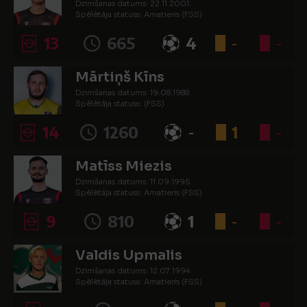
Dzimšanas datums: 22.11.2001.
Spēlētāja statuss: Amatieris (FSS)
13
665
4
-
-
Mārtiņš Kīns
Dzimšanas datums: 19.08.1988.
Spēlētāja statuss: (FSS)
14
1260
-
1
-
Matīss Miezis
Dzimšanas datums: 11.09.1995.
Spēlētāja statuss: Amatieris (FSS)
9
810
1
-
-
Valdis Upmalis
Dzimšanas datums: 12.07.1994.
Spēlētāja statuss: Amatieris (FSS)