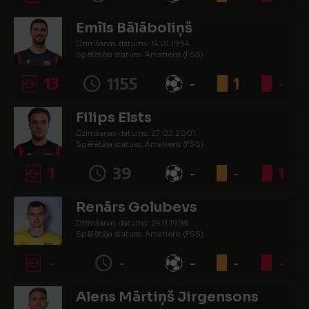
Emīls Bālāboliņš
Dzimšanas datums: 14.01.1994.
Spēlētāja statuss: Amatieris (FSS)
13
1155
-
1
-
Filips Elsts
Dzimšanas datums: 27.02.2001.
Spēlētāja statuss: Amatieris (FSS)
1
39
-
-
1
Renārs Golubevs
Dzimšanas datums: 24.11.1998.
Spēlētāja statuss: Amatieris (FSS)
-
-
-
-
-
Alens Mārtiņš Jirgensons