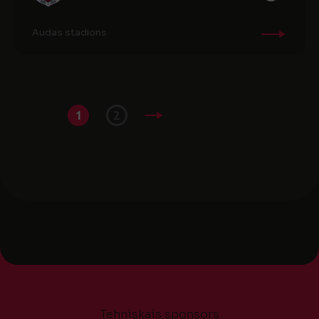
Audas stadions
1
2
Tehniskais sponsors