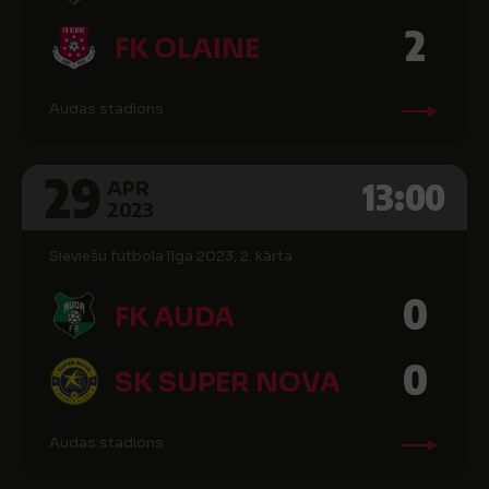
2
FK OLAINE
Audas stadions
29
13:00
APR
2023
Sieviešu futbola līga 2023, 2. kārta
0
FK AUDA
0
SK SUPER NOVA
Audas stadions