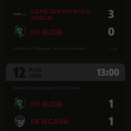
3
LIEPĀJAS FUTBOLA
SKOLA
0
FK AUDA
Stadions "Daugava", rezerves laukums
12
13:00
AUG
2023
Sieviešu futbola līga 2023, 12. kārta
1
FK AUDA
1
FK IECAVA