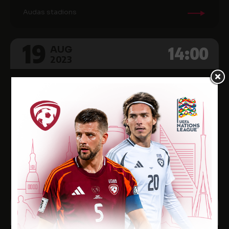
Audas stadions
19
14:00
AUG
2023
Sieviešu futbola līga 2023, 13. kārta
RĪGAS FUTBOLA
1
SKOLA
1
FK AUDA
Sporta bāze Daugavgrīva
26
13:00
AUG
2023