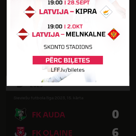
Sieviešu futbola līga 2023, 14. kārta
0
FK AUDA
2
SFK RĪGA
Audas stadions
9
13:00
SEP
2023
Sieviešu futbola līga 2023, 15. kārta
0
FK AUDA
6
FK OLAINE