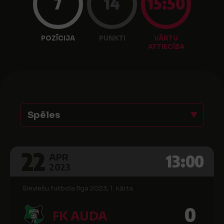
7
14
15:50
POZĪCIJA
PUNKTI
VĀRTU
ATTIECĪBA
Spēles
22
13:00
APR
2023
Sieviešu futbola līga 2023, 1. kārta
0
FK AUDA