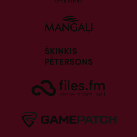
Atbalstītāji