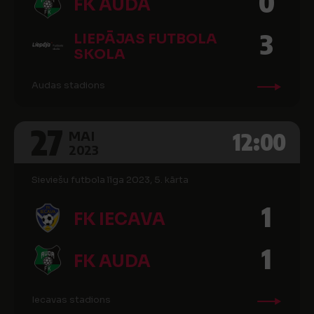
0
FK AUDA
3
LIEPĀJAS FUTBOLA
SKOLA
Audas stadions
27
12:00
MAI
2023
Sieviešu futbola līga 2023, 5. kārta
1
FK IECAVA
1
FK AUDA
Iecavas stadions