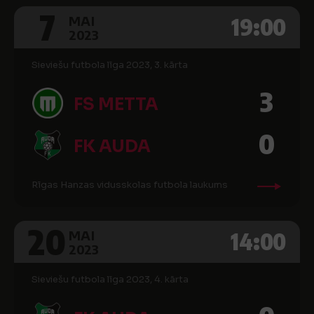
7
19:00
MAI
2023
Sieviešu futbola līga 2023, 3. kārta
3
FS METTA
0
FK AUDA
Rīgas Hanzas vidusskolas futbola laukums
20
14:00
MAI
2023
Sieviešu futbola līga 2023, 4. kārta