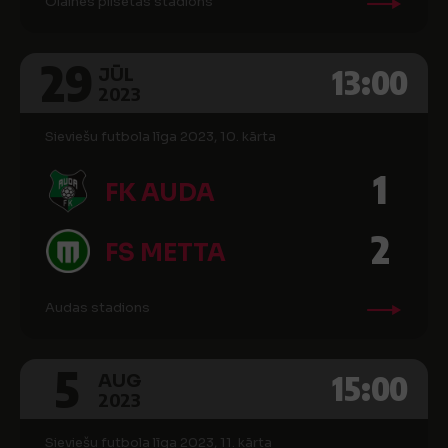
Olaines pilsētas stadions
29
13:00
JŪL
2023
Sieviešu futbola līga 2023, 10. kārta
1
FK AUDA
2
FS METTA
Audas stadions
5
15:00
AUG
2023
Sieviešu futbola līga 2023, 11. kārta