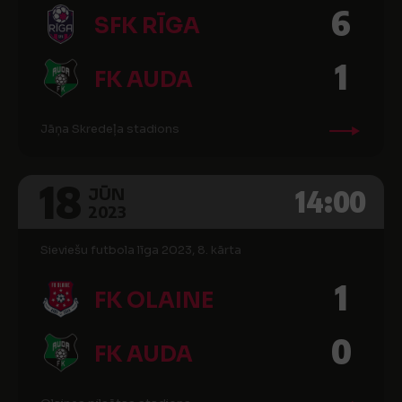
6
SFK RĪGA
1
FK AUDA
Jāņa Skredeļa stadions
18
14:00
JŪN
2023
Sieviešu futbola līga 2023, 8. kārta
1
FK OLAINE
0
FK AUDA