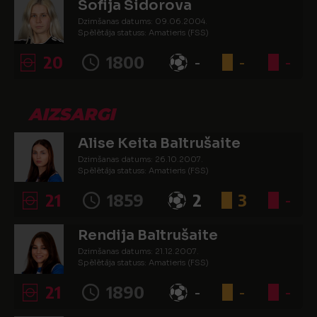
Sofija Sidorova
Dzimšanas datums: 09.06.2004.
Spēlētāja statuss: Amatieris (FSS)
20
1800
-
-
-
AIZSARGI
Alise Keita Baltrušaite
Dzimšanas datums: 26.10.2007.
Spēlētāja statuss: Amatieris (FSS)
21
1859
2
3
-
Rendija Baltrušaite
Dzimšanas datums: 21.12.2007.
Spēlētāja statuss: Amatieris (FSS)
21
1890
-
-
-