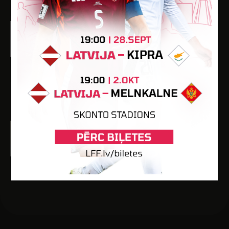
21
1560
3
3
-
Santa Sanija Vuškāne
Dzimšanas datums: 22.11.2005.
Spēlētāja statuss: Amatieris (FSS)
20
1682
16
-
-
SPĒLĒTĀJI
Simona Kokareviča
Dzimšanas datums: 06.10.2008.
Spēlētāja statuss: Amatieris (FSS)
8
72
-
-
-