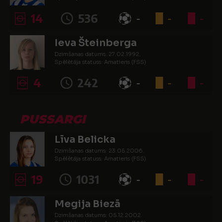
14
536
-
-
-
Ieva Šteinberga
Dzimšanas datums: 27.02.1992.
Spēlētāja statuss: Amatieris (FSS)
4
242
-
-
-
PUSSARGI
Līva Belicka
Dzimšanas datums: 23.05.2006.
Spēlētāja statuss: Amatieris (FSS)
19
1031
-
-
-
Megija Biezā
Dzimšanas datums: 05.12.2002.