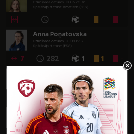
Dzimšanas datums: 19.05.2006.
Spēlētāja statuss: Amatieris (FSS)
-
-
-
-
-
Anna Poņatovska
Dzimšanas datums: 01.08.1997.
Spēlētāja statuss: (FSS)
7
282
1
1
-
Amanda Savicka
Dzimšanas datums: 29.12.2000.
Spēlētāja statuss: Amatieris (FSS)
11
603
1
-
-
Abita Tauriņa
Dzimšanas datums: 01.08.2002.
Spēlētāja statuss: (FSS)