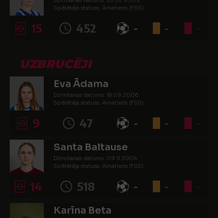
Dzimšanas datums: 28.02.2009.
Spēlētāja statuss: Amatieris (FSS)
15
452
-
-
-
UZBRUCĒJI
Eva Ādama
Dzimšanas datums: 18.09.2006.
Spēlētāja statuss: Amatieris (FSS)
9
47
-
-
-
Santa Baltause
Dzimšanas datums: 09.11.2004.
Spēlētāja statuss: Amatieris (FSS)
14
518
-
-
-
Karīna Beta