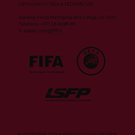
LATVIJAS FUTBOLA FEDERĀCIJA
Adrese: Emiļa Melngaiļa iela 1, Rīga, LV-1010
Telefons: +371 28 5598 98
E-pasts:
info@lff.lv
AUTORTIESĪBAS 2026 © ATSAUCE UZ LFF.LV OBLIGĀTA.