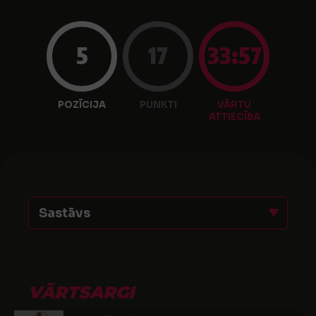
5
17
33:57
POZĪCIJA
PUNKTI
VĀRTU
ATTIECĪBA
Sastāvs
VĀRTSARGI