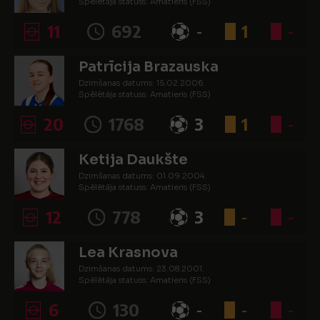
Spēlētāja statuss: Amatieris (FSS)
11
692
-
1
-
Patrīcija Brazauska
Dzimšanas datums: 15.02.2006.
Spēlētāja statuss: Amatieris (FSS)
20
1768
3
1
-
Ketija Daukšte
Dzimšanas datums: 01.09.2004.
Spēlētāja statuss: Amatieris (FSS)
12
778
3
-
-
Lea Krasnova
Dzimšanas datums: 23.08.2001.
Spēlētāja statuss: Amatieris (FSS)
6
130
-
-
-