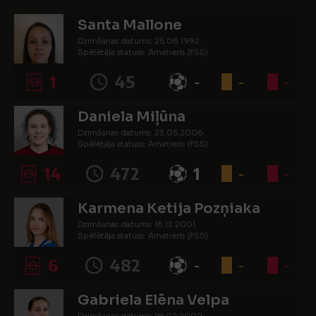
Santa Mallone
Dzimšanas datums: 25.06.1992.
Spēlētāja statuss: Amatieris (FSS)
1
45
-
-
-
Daniela Miļūna
Dzimšanas datums: 23.05.2006.
Spēlētāja statuss: Amatieris (FSS)
14
472
1
-
-
Karmena Ketija Pozņiaka
Dzimšanas datums: 16.12.2001.
Spēlētāja statuss: Amatieris (FSS)
6
482
-
-
-
Gabriela Elēna Velpa