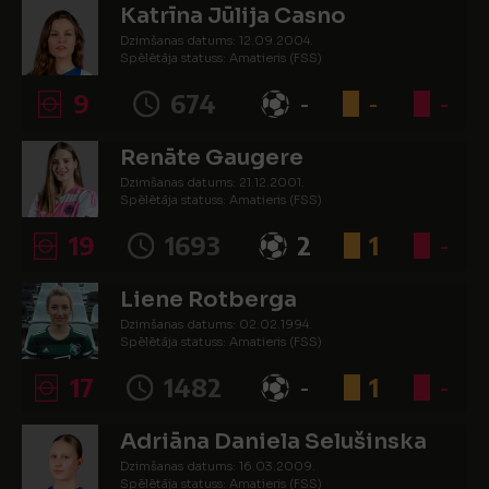
Katrīna Jūlija Casno
Dzimšanas datums: 12.09.2004.
Spēlētāja statuss: Amatieris (FSS)
9
674
-
-
-
Renāte Gaugere
Dzimšanas datums: 21.12.2001.
Spēlētāja statuss: Amatieris (FSS)
19
1693
2
1
-
Liene Rotberga
Dzimšanas datums: 02.02.1994.
Spēlētāja statuss: Amatieris (FSS)
17
1482
-
1
-
Adriāna Daniela Selušinska
Dzimšanas datums: 16.03.2009.
Spēlētāja statuss: Amatieris (FSS)