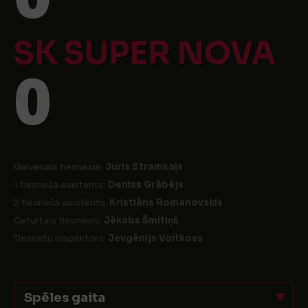
SK SUPER NOVA
0
Galvenais tiesnesis:
Juris Stramkaļs
1 tiesneša asistents:
Deniss Grābējs
2 tiesneša asistents:
Kristiāns Romanovskis
Ceturtais tiesnesis:
Jēkabs Šmitiņš
Tiesnešu inspektors:
Jevgēnijs Voitkovs
Spēles gaita