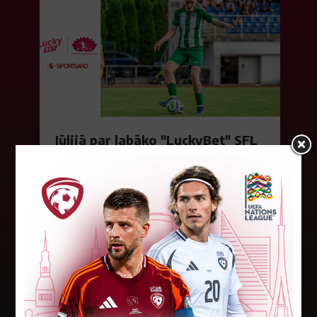
Jūlijā par labāko "LuckyBet" SFL
atzīta Keita Zviedre
Par "LuckyBet" Sieviešu futbola līgas jūnija
labāko spēlētāju atzīta FS "Metta" spēlētāja
Keita Zviedre. Uzvarētāja tika noskaidrota
balsojumā, kurā tika apkopotas...
06. augusts 2026.