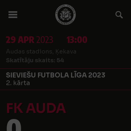
29 APR
2023
13:00
Audas stadions, Ķekava
Skatītāju skaits:
54
SIEVIEŠU FUTBOLA LĪGA 2023
2. kārta
FK AUDA
0