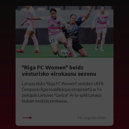
"Riga FC Women" beidz
vēsturisko eirokausu sezonu
Latvijas klubs "Riga FC Women" sestdien UEFA
Čempionu līgas kvalifikācijas otrajā kārtā ar 1:4
piekāpās Lietuvas "Gintra". Ar šo spēli Latvijas
klubam beidzās eirokausu...
08. augusts 2026.