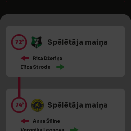
72’
Spēlētāja maiņa
Rita Džeriņa
Elīza Strode
74’
Spēlētāja maiņa
Anna Šiline
Veronika Ļeonova