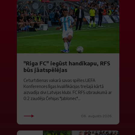
"Riga FC" iegūst handikapu, RFS
būs jāatspēlējas
Ceturtdienas vakarā savas spēles UEFA
Konferences līgas kvalifikācijas trešajā kārtā
aizvadīja divi Latvijas klubi. FC RFS izbraukumā ar
0:2 zaudēja Čehijas "Jablonec"...
06. augusts 2026.