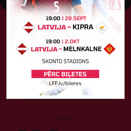
Tehniskais sponsors
Sponsori