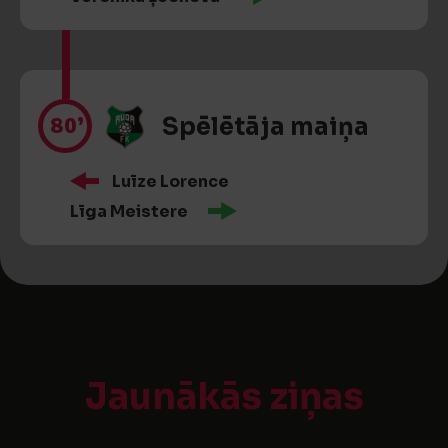
80’
Spēlētāja maiņa
Luīze Lorence
Līga Meistere
Jaunākās ziņas