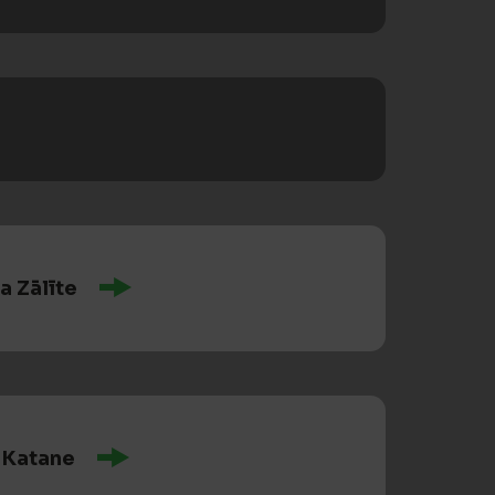
a Zālīte
 Katane