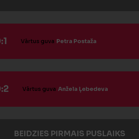
:1
Vārtus guva
Petra Postaža
:2
Vārtus guva
Anžela Ļebedeva
BEIDZIES PIRMAIS PUSLAIKS