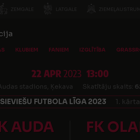
ZEMGALE
LATGALE
ZIEMEĻAUSTRUM
cija
AS
KLUBIEM
FANIEM
IZGLĪTĪBA
GRASSR
22 APR
2023
13:00
Audas stadions, Ķekava
Skatītāju skaits:
6
SIEVIEŠU FUTBOLA LĪGA 2023
1. kārta
K AUDA
FK OLA