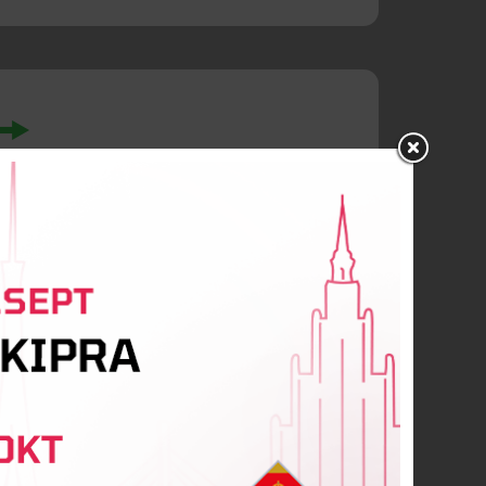
eiro De Lima
Ērika Paidere