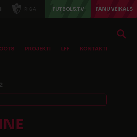
FUTBOLS.TV
FANU VEIKALS
I
RĪGA
OOTS
PROJEKTI
LFF
KONTAKTI
2
INE