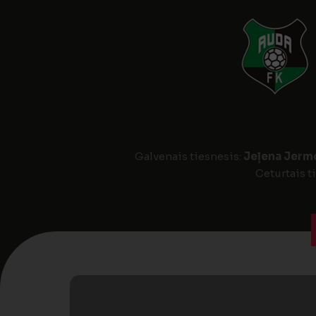
Galvenais tiesnesis:
Jeļena Jerm
Ceturtais t