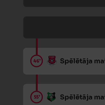
Spēlētāja ma
46’
Spēlētāja ma
55’