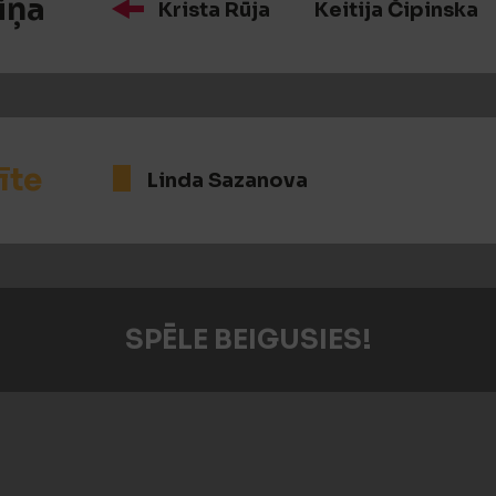
iņa
Krista Rūja
Keitija Čipinska
īte
Linda Sazanova
SPĒLE BEIGUSIES!