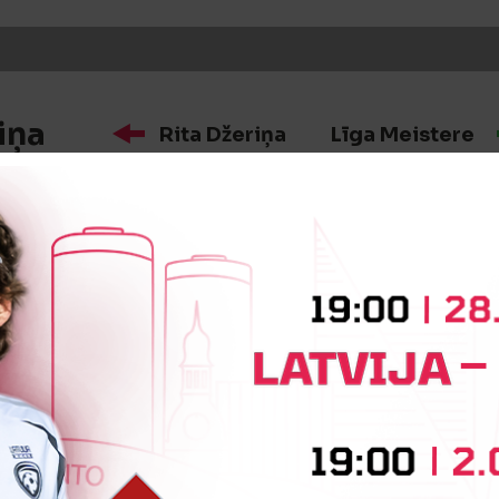
iņa
Rita Džeriņa
Līga Meistere
iņa
Anete Stepiņa
Marilda Cord
iņa
Evelīna Jaunslaviete
Madara 