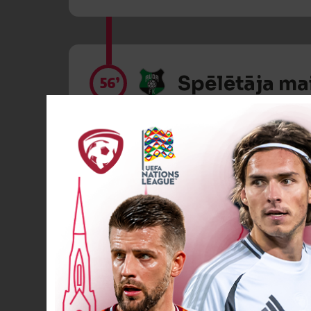
Spēlētāja ma
56’
Spēlētāja ma
57’
Spēlētāja ma
66’