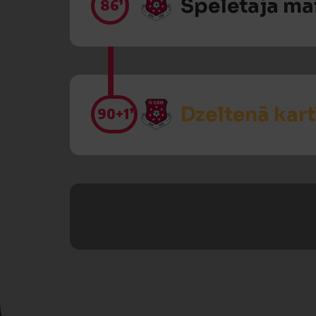
Spēlētāja ma
86’
Dzeltenā kart
90
+1’