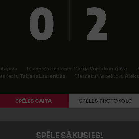
0
2
olajeva
1 tiesneša asistents:
Marija Vorfolomejeva
2
iesnesis:
Tatjana Lavrentika
Tiesnešu inspektors:
Aleks
SPĒLES GAITA
SPĒLES PROTOKOLS
SPĒLE SĀKUSIES!