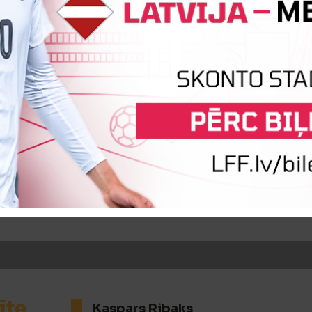
iņa
Kristiāna Gorkša
Anda Katan
iņa
Ingūna Buldure
Elīza Strode
īte
Kaspars Ribaks