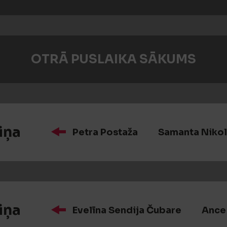
OTRĀ PUSLAIKA SĀKUMS
iņa
Petra Postaža
Samanta Nikol
iņa
Evelīna Sendija Čubare
Ance