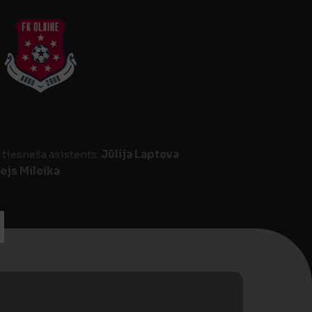
 tiesneša asistents:
Jūlija Lapteva
ejs Mileika