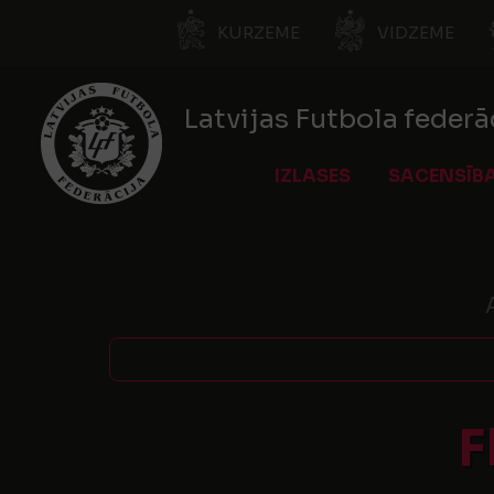
KURZEME
VIDZEME
Latvijas Futbola federā
IZLASES
SACENSĪB
F