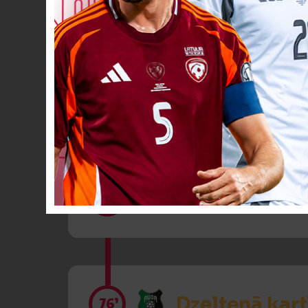
Spēlētāja ma
66’
Spēlētāja ma
66’
Dzeltenā kart
76’