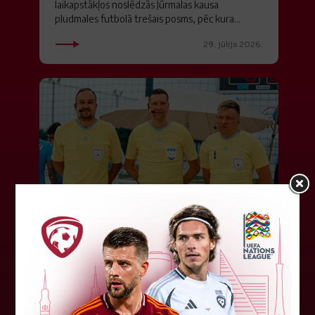
laikapstākļos noslēdzās Jūrmalas kausa
pludmales futbolā trešais posms, pēc kura...
29. jūlijs 2026.
J. Ivušinam nozīmīgs
starptautisks norīkojums
No 29. jūlija līdz 2. augustam Starptautiskās
Futbola federāciju asociācijas (FIFA) kategorijas
pludmales futbola tiesnesis Jurijs
Ivušins apkalpos "Euro Beach Soccer...