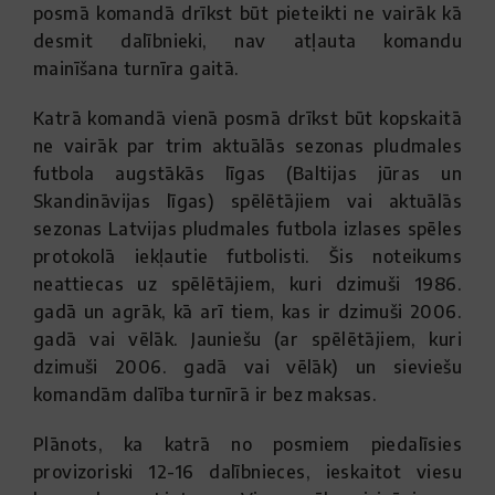
posmā komandā drīkst būt pieteikti ne vairāk kā
desmit dalībnieki, nav atļauta komandu
mainīšana turnīra gaitā.
Katrā komandā vienā posmā drīkst būt kopskaitā
ne vairāk par trim aktuālās sezonas pludmales
futbola augstākās līgas (Baltijas jūras un
Skandināvijas līgas) spēlētājiem vai aktuālās
sezonas Latvijas pludmales futbola izlases spēles
protokolā iekļautie futbolisti. Šis noteikums
neattiecas uz spēlētājiem, kuri dzimuši 1986.
gadā un agrāk, kā arī tiem, kas ir dzimuši 2006.
gadā vai vēlāk. Jauniešu (ar spēlētājiem, kuri
dzimuši 2006. gadā vai vēlāk) un sieviešu
komandām dalība turnīrā ir bez maksas.
Plānots, ka katrā no posmiem piedalīsies
provizoriski 12-16 dalībnieces, ieskaitot viesu