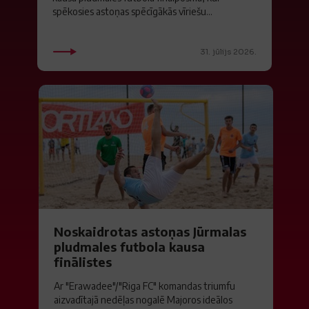
spēkosies astoņas spēcīgākās vīriešu...
31. jūlijs 2026.
Noskaidrotas astoņas Jūrmalas
pludmales futbola kausa
finālistes
Ar "Erawadee"/"Riga FC" komandas triumfu
aizvadītajā nedēļas nogalē Majoros ideālos