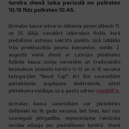
turnīra dienā laika periodā no pulksten
10.15 līdz pulksten 10.45.
Jūrmalas kausa ietvaros nākamie posmi plānoti 11.
un 25. jūlijā, savukārt izšķirošais fināls, kurā
piedalīsies astoņas sakrāto punktu ziņā labākās
triju priekšsacīkšu posmu komandas, notiks 2.
augustā vienā dienā ar Latvijas pludmales
futbola kausa izcīņu sievietēm un tradicionālo
bezmaksas jauniešu turnīru U-13 un U-15 vecuma
kategorijām "Busel Cup". Arī šīm sacensībām
pieteikšanās iespējama elektroniski, sūtot
pieteikuma veidlapu uz e-pasta adresi
riga@lff.lv
.
Jūrmalas kausa sacensībām var pieteikties
dalībnieki no 16 gadu vecuma, bet tiem, kuri nav
sasnieguši pilngadību, nepieciešama rakstiska
vecāku atļauja par piedalīšanos turnīrā. Vienā