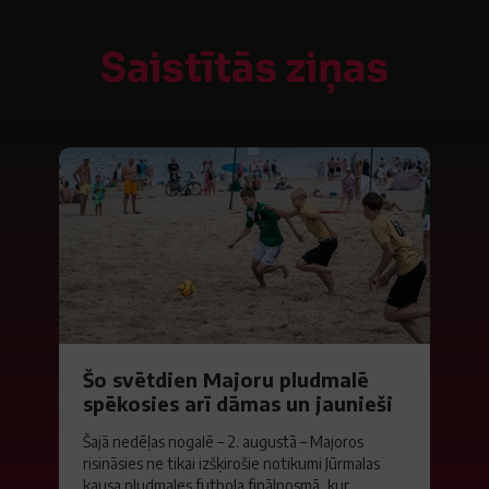
Saistītās ziņas
Šo svētdien Majoru pludmalē
spēkosies arī dāmas un jaunieši
Šajā nedēļas nogalē – 2. augustā – Majoros
risināsies ne tikai izšķirošie notikumi Jūrmalas
kausa pludmales futbola finālposmā, kur