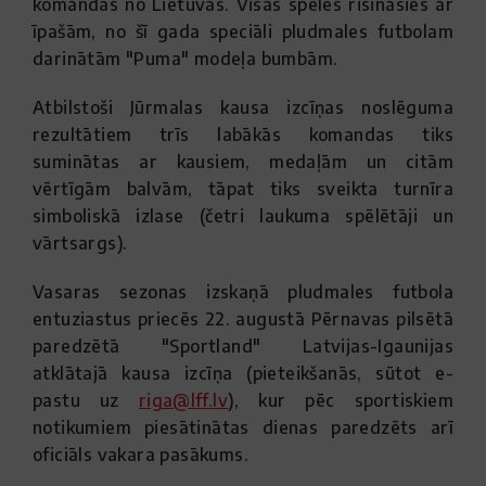
komandas no Lietuvas. Visas spēles risināsies ar
īpašām, no šī gada speciāli pludmales futbolam
darinātām "Puma" modeļa bumbām.
Atbilstoši Jūrmalas kausa izcīņas noslēguma
rezultātiem trīs labākās komandas tiks
suminātas ar kausiem, medaļām un citām
vērtīgām balvām, tāpat tiks sveikta turnīra
simboliskā izlase (četri laukuma spēlētāji un
vārtsargs).
Vasaras sezonas izskaņā pludmales futbola
entuziastus priecēs 22. augustā Pērnavas pilsētā
paredzētā "Sportland" Latvijas-Igaunijas
atklātajā kausa izcīņa (pieteikšanās, sūtot e-
pastu uz
riga@lff.lv
), kur pēc sportiskiem
notikumiem piesātinātas dienas paredzēts arī
oficiāls vakara pasākums.