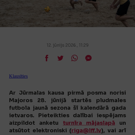
12. jūnijs 2026., 11:29
Klausīties
Ar Jūrmalas kausa pirmā posma norisi
Majoros 28. jūnijā startēs pludmales
futbola jaunā sezona šī kalendārā gada
ietvaros. Pieteikties dalībai iespējams
aizpildot anketu
turnīra mājaslapā
un
atsūtot elektroniski (
riga@lff.lv
), vai arī