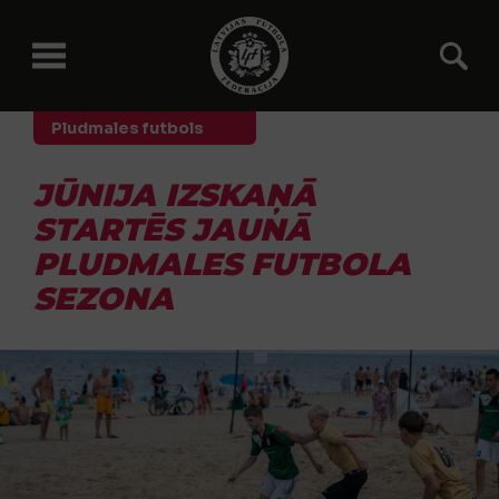
Pludmales futbols
JŪNIJA IZSKAŅĀ
STARTĒS JAUNĀ
PLUDMALES FUTBOLA
SEZONA