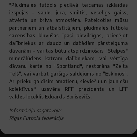
"Pludmales futbols piedāvā teicamas izklaides
iespējas – saule, jūra, smiltis, veselīgs gaiss,
atvērta un brīva atmosfēra. Pateicoties mūsu
partneriem un atbalstītājiem, pludmales futbola
sacensības kļuvušas īpaši pievilcīgas, priecējot
dalībniekus ar daudz un dažādām pārsteiguma
dāvanām – vai tas būtu atspirdzinošais "Stelpes"
minerālūdens katram dalībniekam, vai vērtīga
dāvanu karte no "Sportland", restorāna "Zelta
Teļš", vai varbūt garšīgs saldējums no "Eskimos".
Ar prieku gaidīsim amatieru, sieviešu un jauniešu
kolektīvus," uzsvēra RFF prezidents un LFF
valdes loceklis Eduards Borisevičs.
Informāciju sagatavoja:
Rīgas Futbola federācija