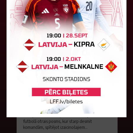
27. jūlijs 2026.
Spītējot laikapstākļiem, otrajā
posmā triumfē BFS "Atlas"
Iepriekšējā nedēļas nogalē Majoru pludmalē
risinājās tradicionālā Jūrmalas kausa pludmales
futbolā otrais posms, kur starp desmit
komandām, spītējot izaicinošajiem...