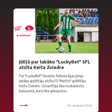
Jūlijā par labāko "LuckyBet" SFL
atzīta Keita Zviedre
Par "LuckyBet" Sieviešu futbola līgas jūnija
labāko spēlētāju atzīta FS "Metta" spēlētāja
Keita Zviedre. Uzvarētāja tika noskaidrota
balsojumā, kurā tika apkopotas...
06. augusts 2026.