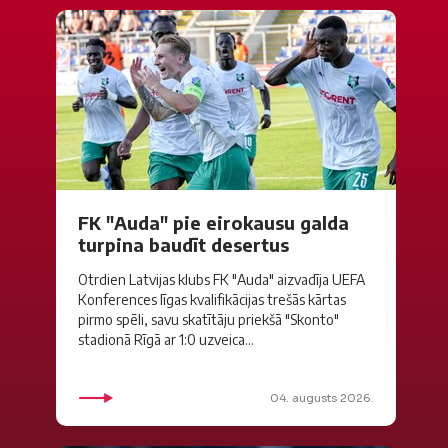
FK "Auda" pie eirokausu galda
turpina baudīt desertus
Otrdien Latvijas klubs FK "Auda" aizvadīja UEFA
Konferences līgas kvalifikācijas trešās kārtas
pirmo spēli, savu skatītāju priekšā "Skonto"
stadionā Rīgā ar 1:0 uzveica...
04. augusts 2026.