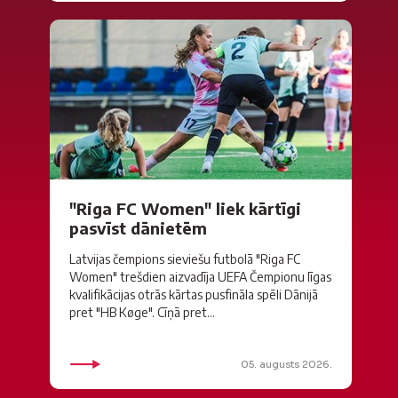
"Riga FC Women" liek kārtīgi
pasvīst dānietēm
Latvijas čempions sieviešu futbolā "Riga FC
Women" trešdien aizvadīja UEFA Čempionu līgas
kvalifikācijas otrās kārtas pusfināla spēli Dānijā
pret "HB Køge". Cīņā pret...
05. augusts 2026.