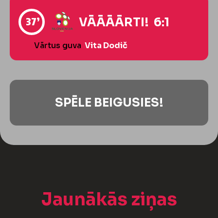
37’
VĀĀĀĀRTI! 6:1
Vārtus guva
Vita Dodič
SPĒLE BEIGUSIES!
Jaunākās ziņas