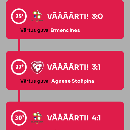
25’
VĀĀĀĀRTI! 3:0
Vārtus guva
Ermenc Ines
27’
VĀĀĀĀRTI! 3:1
Vārtus guva
Agnese Stolipina
30’
VĀĀĀĀRTI! 4:1