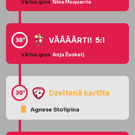
Vārtus guva
Nina Mcquarrie
30’
VĀĀĀĀRTI! 5:1
Vārtus guva
Anja Žvokelj
30’
Dzeltenā kartīte
Agnese Stolipina