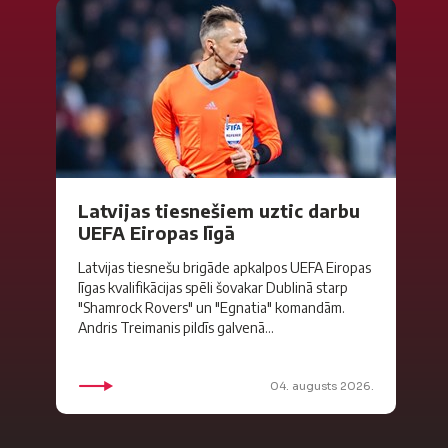
Latvijas tiesnešiem uztic darbu
UEFA Eiropas līgā
Latvijas tiesnešu brigāde apkalpos UEFA Eiropas
līgas kvalifikācijas spēli šovakar Dublinā starp
"Shamrock Rovers" un "Egnatia" komandām.
Andris Treimanis pildīs galvenā...
04. augusts 2026.