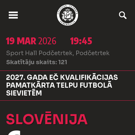
19 MAR
2026
19:45
Sport Hall Podčetrtek, Podčetrtek
Skatītāju skaits:
121
2027. GADA EČ KVALIFIKĀCIJAS
PAMATKĀRTA TELPU FUTBOLĀ
SIEVIETĒM
SLOVĒNIJA