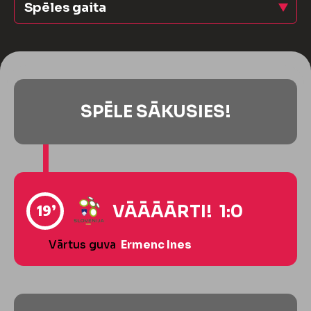
Spēles gaita
SPĒLE SĀKUSIES!
19’
VĀĀĀĀRTI! 1:0
Vārtus guva
Ermenc Ines