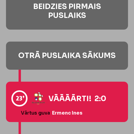
BEIDZIES PIRMAIS
PUSLAIKS
OTRĀ PUSLAIKA SĀKUMS
23’
VĀĀĀĀRTI! 2:0
Vārtus guva
Ermenc Ines