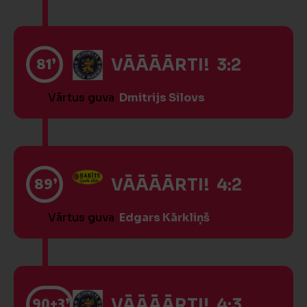
81’
VĀĀĀĀRTI! 3:2
Vārtus guva
Dmitrijs Silovs
89’
VĀĀĀĀRTI! 4:2
Vārtus guva
Edgars Kārkliņš
90
+3’
VĀĀĀĀRTI! 4:3