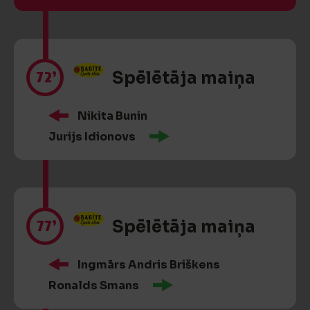
72’
Spēlētāja maiņa
Nikita Bunin
Jurijs Idionovs
77’
Spēlētāja maiņa
Ingmārs Andris Briškens
Ronalds Smans