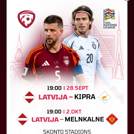
"Riga FC" iegūst handikapu, RFS
būs jāatspēlējas
Ceturtdienas vakarā savas spēles UEFA
Konferences līgas kvalifikācijas trešajā kārtā
aizvadīja divi Latvijas klubi. FC RFS izbraukumā ar
0:2 zaudēja Čehijas "Jablonec"...
06. augusts 2026.