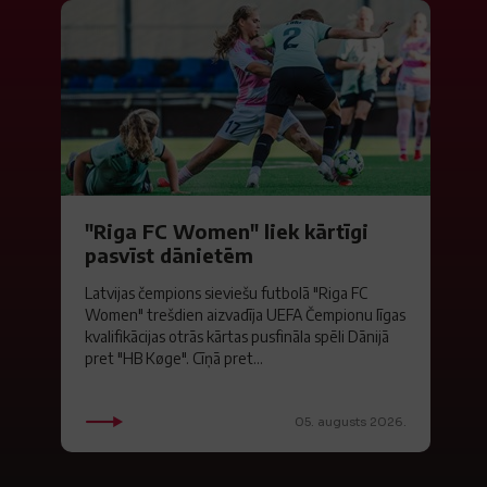
"Riga FC Women" liek kārtīgi
pasvīst dānietēm
Latvijas čempions sieviešu futbolā "Riga FC
Women" trešdien aizvadīja UEFA Čempionu līgas
kvalifikācijas otrās kārtas pusfināla spēli Dānijā
pret "HB Køge". Cīņā pret...
05. augusts 2026.