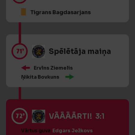
Tigrans Bagdasarjans
71’
Spēlētāja maiņa
Ervīns Ziemelis
Ņikita Bovkuns
72’
VĀĀĀĀRTI! 3:1
Vārtus guva
Edgars Ježkovs