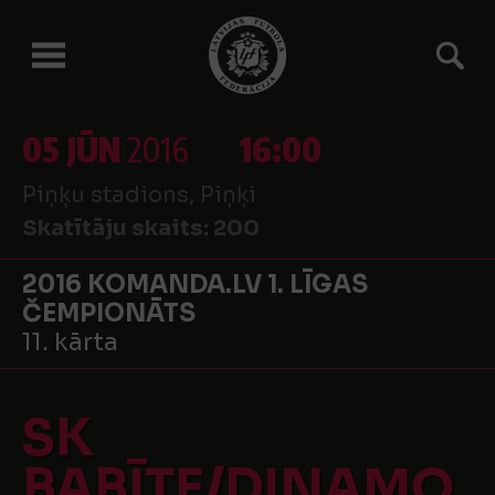
05 JŪN
2016
16:00
Piņķu stadions, Piņķi
Skatītāju skaits:
200
2016 KOMANDA.LV 1. LĪGAS
ČEMPIONĀTS
11. kārta
SK
BABĪTE/DINAMO