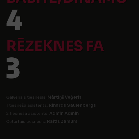
4
RĒZEKNES FA
3
Galvenais tiesnesis:
Mārtiņš Veģeris
1 tiesneša asistents:
Rihards Saulenbergs
2 tiesneša asistents:
Admin Admin
Ceturtais tiesnesis:
Raitis Zamurs