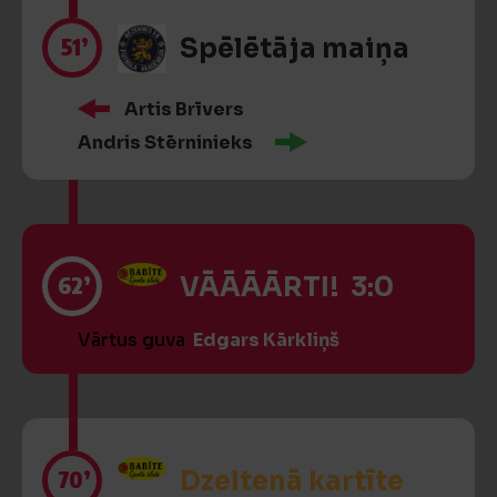
51’
Spēlētāja maiņa
Artis Brīvers
Andris Stērninieks
62’
VĀĀĀĀRTI! 3:0
Vārtus guva
Edgars Kārkliņš
70’
Dzeltenā kartīte