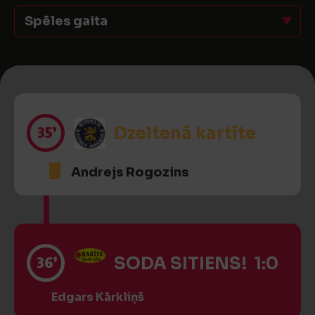
Spēles gaita
35’
Dzeltenā kartīte
Andrejs Rogozins
36’
SODA SITIENS! 1:0
Edgars Kārkliņš