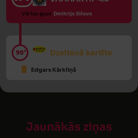
Vārtus guva
Dmitrijs Silovs
90’
Dzeltenā kartīte
Edgars Kārkliņš
Jaunākās ziņas