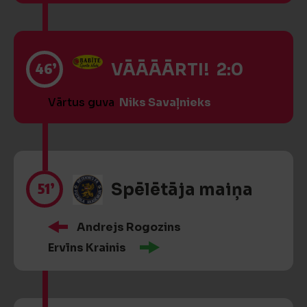
46’
VĀĀĀĀRTI! 2:0
Vārtus guva
Niks Savaļnieks
51’
Spēlētāja maiņa
Andrejs Rogozins
Ervīns Krainis