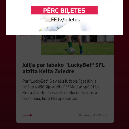
Jūlijā par labāko "LuckyBet" SFL
atzīta Keita Zviedre
Par "LuckyBet" Sieviešu futbola līgas jūnija
labāko spēlētāju atzīta FS "Metta" spēlētāja
Keita Zviedre. Uzvarētāja tika noskaidrota
balsojumā, kurā tika apkopotas...
06. augusts 2026.