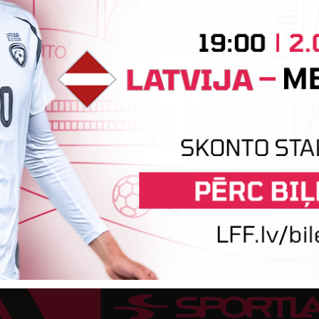
atzīta Keita Zviedre
Par "LuckyBet" Sieviešu futbola līgas jūnija
L
labāko spēlētāju atzīta FS "Metta" spēlētāja
W
ar
Keita Zviedre. Uzvarētāja tika noskaidrota
k
balsojumā, kurā tika apkopotas...
p
6.
06. augusts 2026.
Tehniskais sponsors