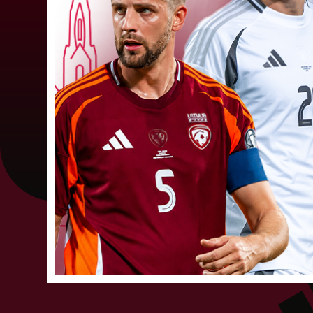
būs jāatspēlējas
Ceturtdienas vakarā savas spēles UEFA
Konferences līgas kvalifikācijas trešajā kārtā
aizvadīja divi Latvijas klubi. FC RFS izbraukumā 
0:2 zaudēja Čehijas "Jablonec"...
06. augusts 202