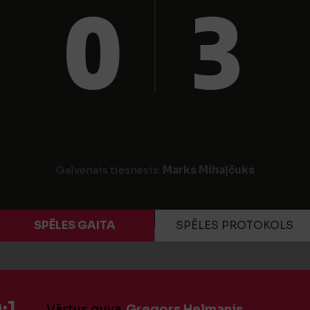
0
3
Galvenais tiesnesis:
Marks Mihaļčuks
SPĒLES GAITA
SPĒLES PROTOKOLS
:1
Vārtus guva
Gregors Helmanis