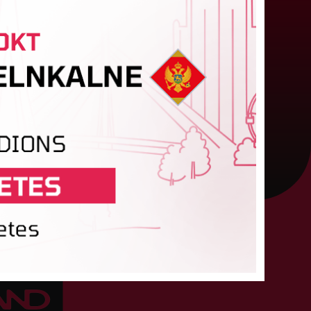
pasvīst dānietēm
atvijas čempions sieviešu futbolā "Riga FC
omen" trešdien aizvadīja UEFA Čempionu līgas
valifikācijas otrās kārtas pusfināla spēli Dānijā
ret "HB Køge". Cīņā pret...
05. augusts 2026.