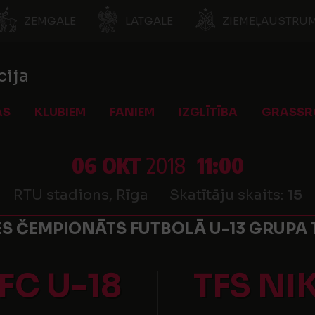
ZEMGALE
LATGALE
ZIEMEĻAUSTRUM
cija
AS
KLUBIEM
FANIEM
IZGLĪTĪBA
GRASSR
06 OKT
2018
11:00
RTU stadions, Rīga
Skatītāju skaits:
15
 ČEMPIONĀTS FUTBOLĀ U-13 GRUPA 13
FC U-18
TFS N