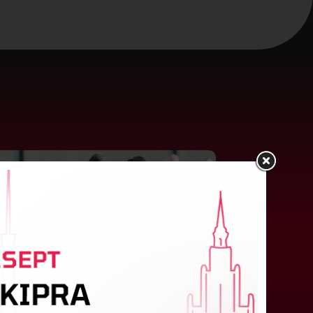
"Riga FC Women" liek kārtīgi