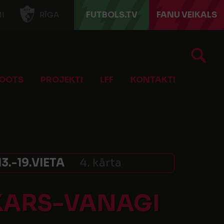
FUTBOLS.TV
FANU VEIKALS
I
RĪGA
OOTS
PROJEKTI
LFF
KONTAKTI
.-19.VIETA
4. kārta
IKARS-VANAGI