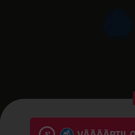
VĀĀĀĀRTI! 0
5’