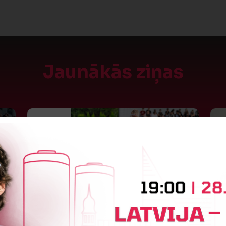
Jaunākās ziņas
S
Jūlijā par labāko "LuckyBet" SFL