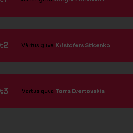
:2
Vārtus guva
Kristofers Sticenko
:3
Vārtus guva
Toms Evertovskis