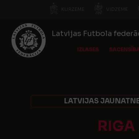
KURZEME
VIDZEME
Latvijas Futbola federā
IZLASES
SACENSĪB
LATVIJAS JAUNATNES
RIGA 