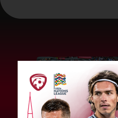
"Riga FC" iegūst handikapu, RF