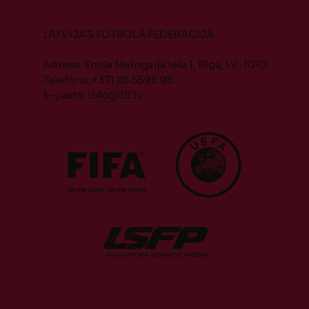
LATVIJAS FUTBOLA FEDERĀCIJA
Adrese: Emiļa Melngaiļa iela 1, Rīga, LV-1010
Telefons: +371 28 5598 98
E-pasts:
info@lff.lv