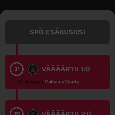
SPĒLE SĀKUSIES!
2’
VĀĀĀĀRTI! 1:0
Vārtus guva
Maksims Vonda
15’
VĀĀĀĀRTI! 2:0