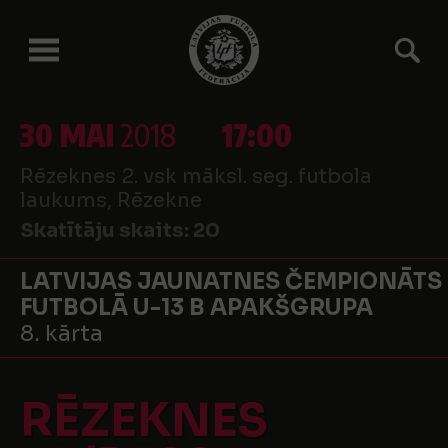
30 MAI
2018
17:00
Rēzeknes 2. vsk māksl. seg. futbola
laukums, Rēzekne
Skatītāju skaits:
20
LATVIJAS JAUNATNES ČEMPIONĀTS
FUTBOLĀ U-13 B APAKŠGRUPA
8. kārta
RĒZEKNES