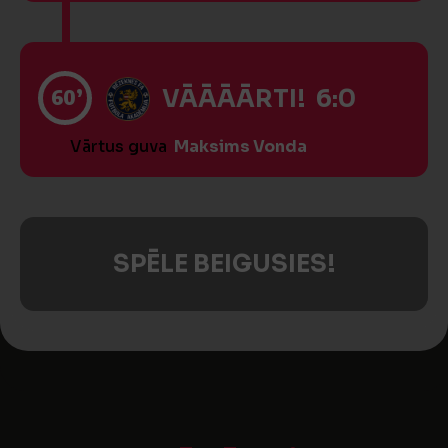
60’
VĀĀĀĀRTI! 6:0
Vārtus guva
Maksims Vonda
SPĒLE BEIGUSIES!