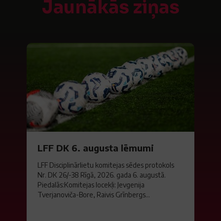
Jaunākās ziņas
LFF DK 6. augusta lēmumi
LFF Disciplinārlietu komitejas sēdes protokols
Nr. DK 26/-38 Rīgā, 2026. gada 6. augustā.
Piedalās:Komitejas locekļi: Jevgenija
Tverjanoviča-Bore, Raivis Grīnbergs...