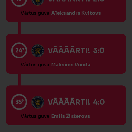
Vārtus guva
Aleksandrs Kvītovs
24’
VĀĀĀĀRTI! 3:0
Vārtus guva
Maksims Vonda
35’
VĀĀĀĀRTI! 4:0
Vārtus guva
Emīls Žinžerovs