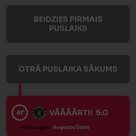
BEIDZIES PIRMAIS
PUSLAIKS
OTRĀ PUSLAIKA SĀKUMS
41’
VĀĀĀĀRTI! 5:0
Vārtus guva
Augusts Ūdris