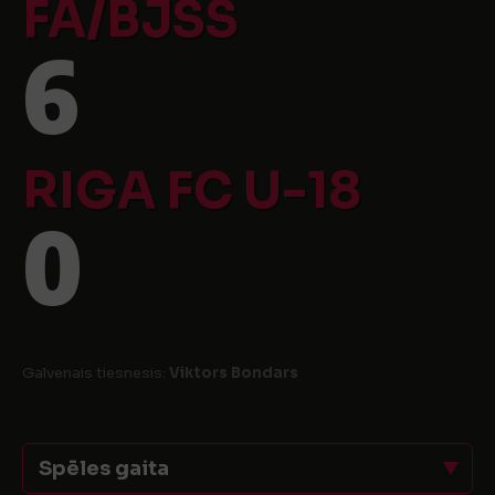
FA/BJSS
6
RIGA FC U-18
0
Galvenais tiesnesis:
Viktors Bondars
Spēles gaita