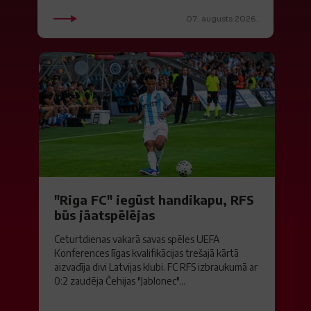
07. augusts 2026.
"Riga FC" iegūst handikapu, RFS
būs jāatspēlējas
Ceturtdienas vakarā savas spēles UEFA
Konferences līgas kvalifikācijas trešajā kārtā
aizvadīja divi Latvijas klubi. FC RFS izbraukumā ar
0:2 zaudēja Čehijas "Jablonec"...