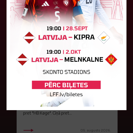
06. augusts 2026.
"Riga FC Women" liek kārtīgi
pasvīst dānietēm
Latvijas čempions sieviešu futbolā "Riga FC
Women" trešdien aizvadīja UEFA Čempionu līgas
kvalifikācijas otrās kārtas pusfināla spēli Dānijā
pret "HB Køge". Cīņā pret...
05. augusts 2026.