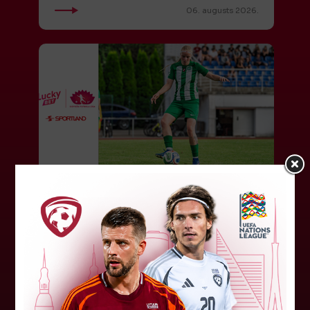
06. augusts 2026.
Jūlijā par labāko "LuckyBet" SFL
atzīta Keita Zviedre
Par "LuckyBet" Sieviešu futbola līgas jūnija
labāko spēlētāju atzīta FS "Metta" spēlētāja
Keita Zviedre. Uzvarētāja tika noskaidrota
balsojumā, kurā tika apkopotas...