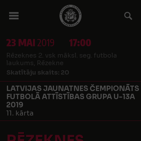
23 MAI
2019
17:00
Rēzeknes 2. vsk māksl. seg. futbola
laukums, Rēzekne
Skatītāju skaits:
20
LATVIJAS JAUNATNES ČEMPIONĀTS
FUTBOLĀ ATTĪSTĪBAS GRUPA U-13A
2019
11. kārta
RĒZEKNES