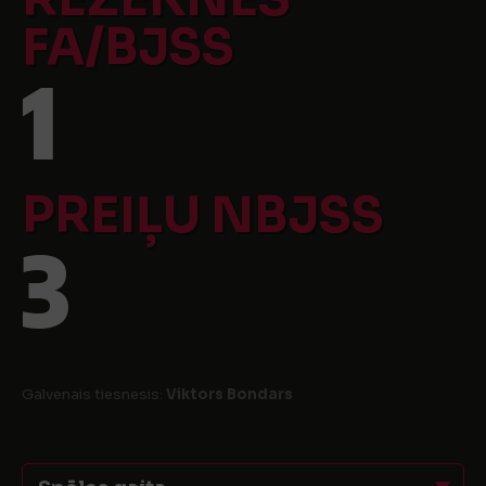
FA/BJSS
1
PREIĻU NBJSS
3
Galvenais tiesnesis:
Viktors Bondars