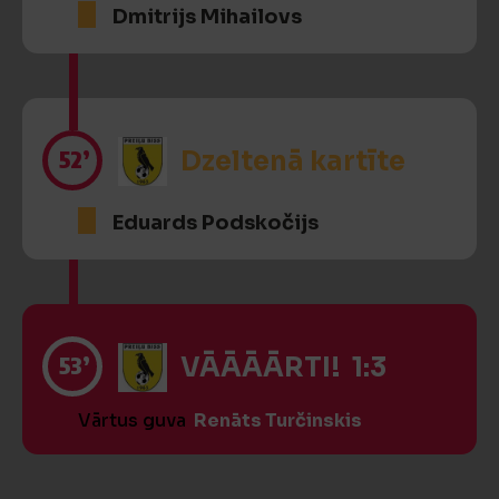
Dmitrijs Mihailovs
52’
Dzeltenā kartīte
Eduards Podskočijs
53’
VĀĀĀĀRTI! 1:3
Vārtus guva
Renāts Turčinskis