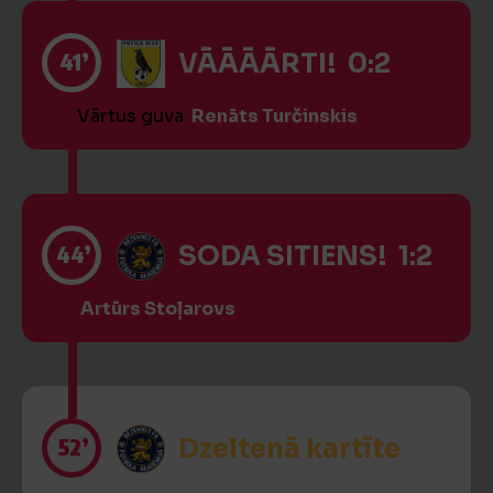
41’
VĀĀĀĀRTI! 0:2
Vārtus guva
Renāts Turčinskis
44’
SODA SITIENS! 1:2
Artūrs Stoļarovs
52’
Dzeltenā kartīte