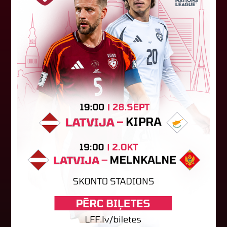
Jūlijā par labāko "LuckyBet" SFL
atzīta Keita Zviedre
Par "LuckyBet" Sieviešu futbola līgas jūnija
labāko spēlētāju atzīta FS "Metta" spēlētāja
Keita Zviedre. Uzvarētāja tika noskaidrota
balsojumā, kurā tika apkopotas...
06. augusts 2026.