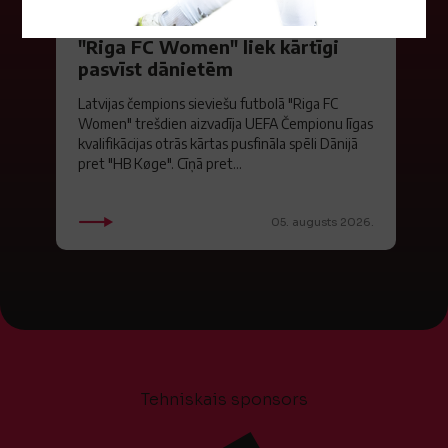
"Riga FC Women" liek kārtīgi
pasvīst dānietēm
Latvijas čempions sieviešu futbolā "Riga FC
Women" trešdien aizvadīja UEFA Čempionu līgas
kvalifikācijas otrās kārtas pusfināla spēli Dānijā
pret "HB Køge". Cīņā pret...
05. augusts 2026.
Tehniskais sponsors