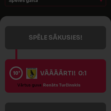
Spēles gaita
SPĒLE SĀKUSIES!
10’
VĀĀĀĀRTI! 0:1
Vārtus guva
Renāts Turčinskis