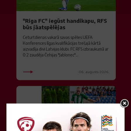
"Riga FC" iegūst handikapu, RFS
būs jāatspēlējas
Ceturtdienas vakarā savas spēles UEFA
Konferences līgas kvalifikācijas trešajā kārtā
aizvadīja divi Latvijas klubi. FC RFS izbraukumā ar
0:2 zaudēja Čehijas "Jablonec"...
06. augusts 2026.