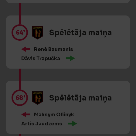
64’
Spēlētāja maiņa
Renē Baumanis
Dāvis Trapučka
68’
Spēlētāja maiņa
Maksym Oliinyk
Artis Jaudzems