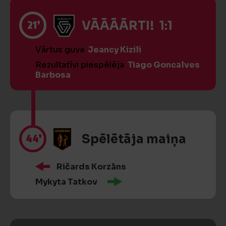
21’
VĀĀĀĀRTI! 1:1
Vārtus guva
Jeancy Kizili
Rezultatīvi piespēlēja
Tiago Goncalves
Barbosa
44’
Spēlētāja maiņa
Ričards Korzāns
Mykyta Tatkov