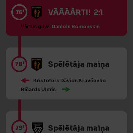
76’
VĀĀĀĀRTI! 2:1
Vārtus guva
Daniels Romenskis
78’
Spēlētāja maiņa
Kristofers Dāvids Kravčenko
Ričards Ulmis
79’
Spēlētāja maiņa