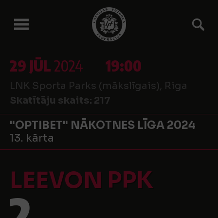
29 JŪL
2024
19:00
LNK Sporta Parks (mākslīgais), Riga
Skatītāju skaits:
217
"OPTIBET" NĀKOTNES LĪGA 2024
13. kārta
LEEVON PPK
2