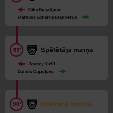
Niks Dusalijevs
Markuss Eduards Blaubergs
85’
Spēlētāja maiņa
Jeancy Kizili
Daniils Cepeļevs
90’
Dzeltenā kartīte