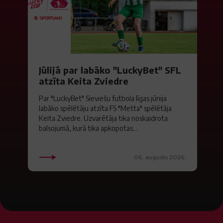
Jūlijā par labāko "LuckyBet" SFL
atzīta Keita Zviedre
Par "LuckyBet" Sieviešu futbola līgas jūnija
labāko spēlētāju atzīta FS "Metta" spēlētāja
Keita Zviedre. Uzvarētāja tika noskaidrota
balsojumā, kurā tika apkopotas...
06. augusts 2026.