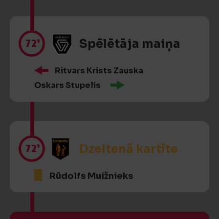
72’
Spēlētāja maiņa
Ritvars Krists Zauska
Oskars Stupelis
72’
Dzeltenā kartīte
Rūdolfs Muižnieks