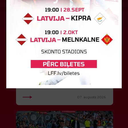
LFF DK 6. augusta lēmumi
LFF Disciplinārlietu komitejas sēdes protokols
Nr. DK 26/-38 Rīgā, 2026. gada 6. augustā.
Piedalās:Komitejas locekļi: Jevgenija
Tverjanoviča-Bore, Raivis Grīnbergs...
07. augusts 2026.