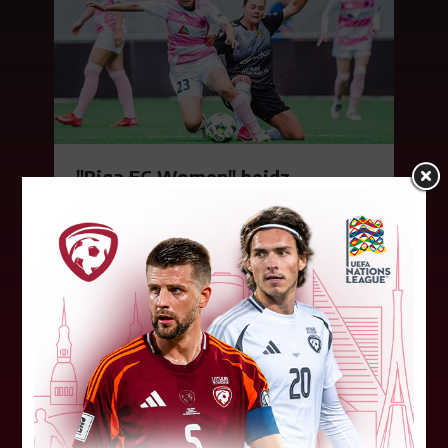
"Riga FC Women" beidz
vēsturisko eirokausu sezonu
Latvijas klubs "Riga FC Women" sestdien UEFA
Čempionu līgas kvalifikācijas otrajā kārtā ar 1:4
piekāpās Lietuvas "Gintra". Ar šo spēli Latvijas
klubam beidzās eirokausu...
08. augusts 2026.