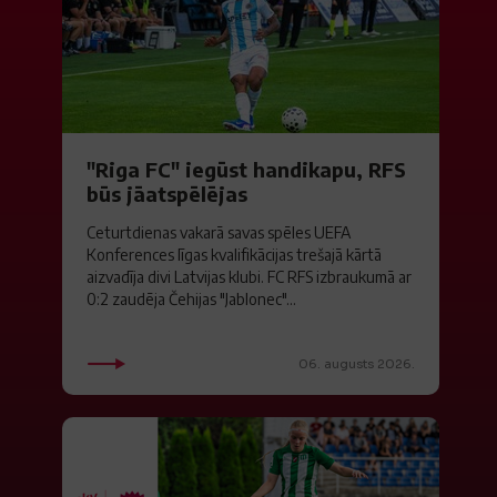
"Riga FC" iegūst handikapu, RFS
būs jāatspēlējas
Ceturtdienas vakarā savas spēles UEFA
Konferences līgas kvalifikācijas trešajā kārtā
aizvadīja divi Latvijas klubi. FC RFS izbraukumā ar
0:2 zaudēja Čehijas "Jablonec"...
06. augusts 2026.