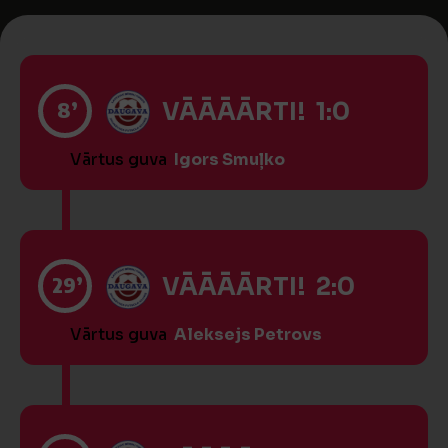
8’
VĀĀĀĀRTI! 1:0
Vārtus guva
Igors Smuļko
29’
VĀĀĀĀRTI! 2:0
Vārtus guva
Aleksejs Petrovs