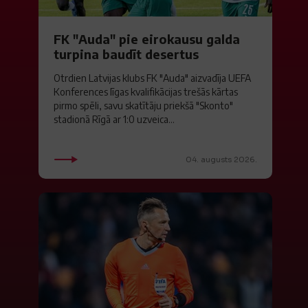
FK "Auda" pie eirokausu galda
turpina baudīt desertus
Otrdien Latvijas klubs FK "Auda" aizvadīja UEFA
Konferences līgas kvalifikācijas trešās kārtas
pirmo spēli, savu skatītāju priekšā "Skonto"
stadionā Rīgā ar 1:0 uzveica...
04. augusts 2026.