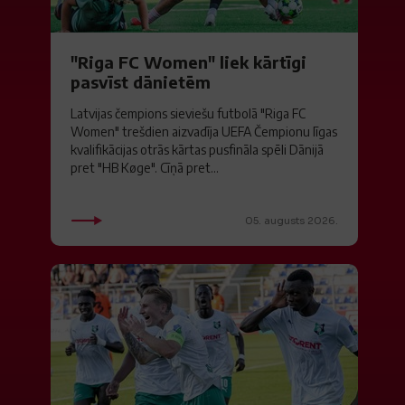
"Riga FC Women" liek kārtīgi
pasvīst dānietēm
Latvijas čempions sieviešu futbolā "Riga FC
Women" trešdien aizvadīja UEFA Čempionu līgas
kvalifikācijas otrās kārtas pusfināla spēli Dānijā
pret "HB Køge". Cīņā pret...
05. augusts 2026.