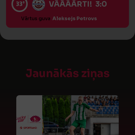
33’
VĀĀĀĀRTI! 3:0
Vārtus guva
Aleksejs Petrovs
Jaunākās ziņas