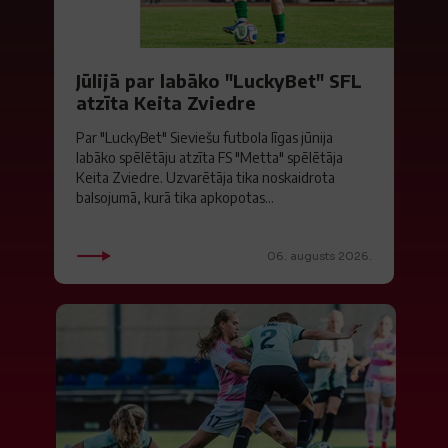
Jūlijā par labāko "LuckyBet" SFL
atzīta Keita Zviedre
Par "LuckyBet" Sieviešu futbola līgas jūnija
labāko spēlētāju atzīta FS "Metta" spēlētāja
Keita Zviedre. Uzvarētāja tika noskaidrota
balsojumā, kurā tika apkopotas...
06. augusts 2026.