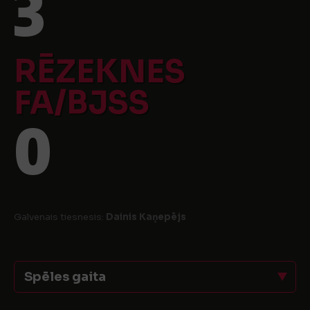
3
RĒZEKNES
FA/BJSS
0
Galvenais tiesnesis:
Dainis Kaņepējs
Spēles gaita