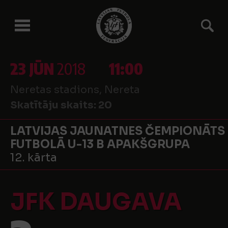
23 JŪN
2018
11:00
Neretas stadions, Nereta
Skatītāju skaits:
20
LATVIJAS JAUNATNES ČEMPIONĀTS
FUTBOLĀ U-13 B APAKŠGRUPA
12. kārta
JFK DAUGAVA