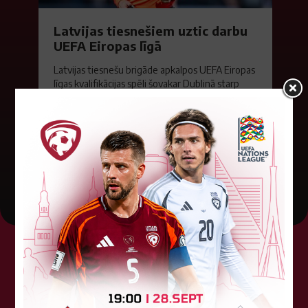
Latvijas tiesnešiem uztic darbu
UEFA Eiropas līgā
Latvijas tiesnešu brigāde apkalpos UEFA Eiropas
līgas kvalifikācijas spēli šovakar Dublinā starp
"Shamrock Rovers" un "Egnatia" komandām.
Andris Treimanis pildīs galvenā...
04. augusts 2026.
Tehniskais sponsors