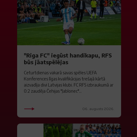
"Riga FC" iegūst handikapu, RFS
būs jāatspēlējas
Ceturtdienas vakarā savas spēles UEFA
Konferences līgas kvalifikācijas trešajā kārtā
aizvadīja divi Latvijas klubi. FC RFS izbraukumā ar
0:2 zaudēja Čehijas "Jablonec"...
06. augusts 2026.