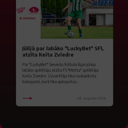
Jūlijā par labāko "LuckyBet" SFL
atzīta Keita Zviedre
Par "LuckyBet" Sieviešu futbola līgas jūnija
labāko spēlētāju atzīta FS "Metta" spēlētāja
Keita Zviedre. Uzvarētāja tika noskaidrota
balsojumā, kurā tika apkopotas...
06. augusts 2026.