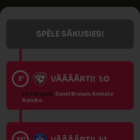
SPĒLE SĀKUSIES!
3’
VĀĀĀĀRTI! 1:0
Vārtus guva
Dannī Braians Ambato
Aņisjko
33’