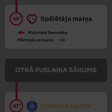
46’
Spēlētāja maiņa
Maksims Semeško
Mārtiņš Lormanis
OTRĀ PUSLAIKA SĀKUMS
47’
Dzeltenā kartīte