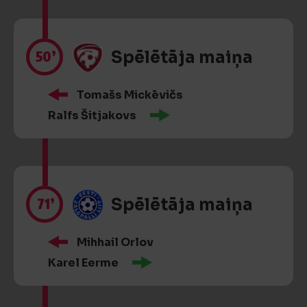
50’
Spēlētāja maiņa
Tomašs Mickēvičs
Ralfs Šitjakovs
71’
Spēlētāja maiņa
Mihhail Orlov
Karel Eerme