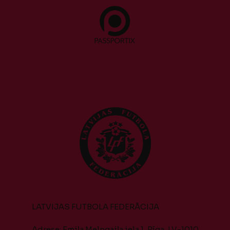
LATVIJAS FUTBOLA FEDERĀCIJA
Adrese: Emiļa Melngaiļa iela 1, Rīga, LV-1010