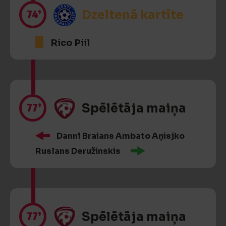
74’
Dzeltenā kartīte
Rico Piil
77’
Spēlētāja maiņa
Dannī Braians Ambato Aņisjko
Ruslans Deružinskis
77’
Spēlētāja maiņa