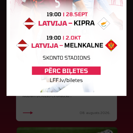
"Riga FC Women" beidz
vēsturisko eirokausu sezonu
Latvijas klubs "Riga FC Women" sestdien UEFA
Čempionu līgas kvalifikācijas otrajā kārtā ar 1:4
piekāpās Lietuvas "Gintra". Ar šo spēli Latvijas
klubam beidzās eirokausu...
08. augusts 2026.