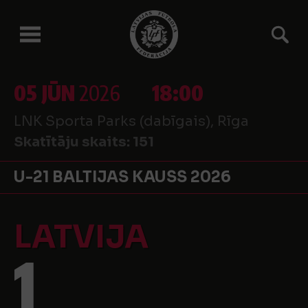
05 JŪN
2026
18:00
LNK Sporta Parks (dabīgais), Rīga
Skatītāju skaits:
151
U-21 BALTIJAS KAUSS 2026
LATVIJA
1