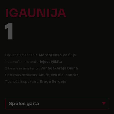
IGAUNIJA
1
Galvenais tiesnesis:
Mordatenko Vasīlijs
1 tiesneša asistents:
Ivļevs Ņikita
2 tiesneša asistents:
Vanaga-Arāja Diāna
Ceturtais tiesnesis:
Anufrijevs Aleksandrs
Tiesnešu inspektors:
Braga Sergejs
Spēles gaita