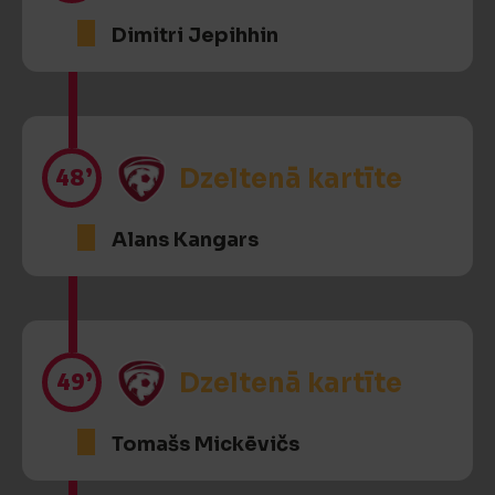
Dimitri Jepihhin
48’
Dzeltenā kartīte
Alans Kangars
49’
Dzeltenā kartīte
Tomašs Mickēvičs