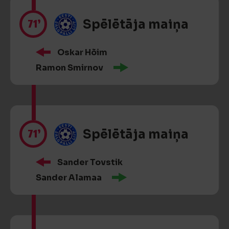
71’
Spēlētāja maiņa
Oskar Hõim
Ramon Smirnov
71’
Spēlētāja maiņa
Sander Tovstik
Sander Alamaa