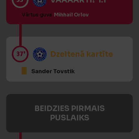
VĀĀĀĀRTI! 1:1
Vārtus guva
Mihhail Orlov
37’
Dzeltenā kartīte
Sander Tovstik
BEIDZIES PIRMAIS
PUSLAIKS